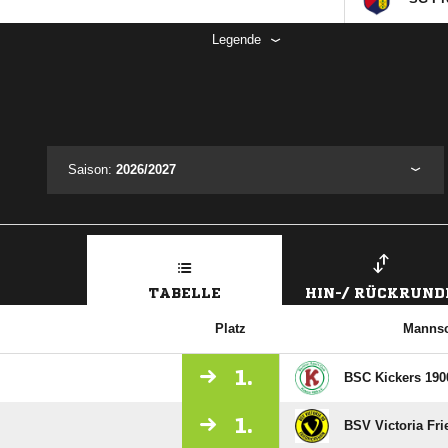
Legende
Saison:
2026/2027
TABELLE
HIN-/ RÜCKRUND
Platz
Mannsc
1.
BSC Kickers 190
1.
BSV Victoria Frie