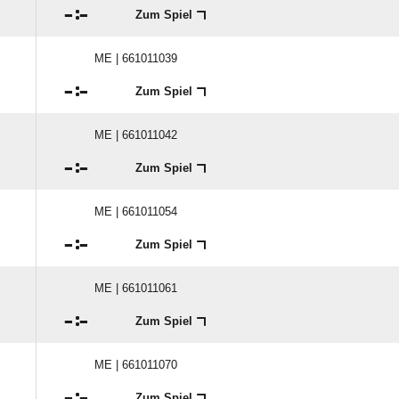

:

Zum Spiel
ME | 661011039

:

Zum Spiel
ME | 661011042

:

Zum Spiel
ME | 661011054

:

Zum Spiel
ME | 661011061

:

Zum Spiel
ME | 661011070

:

Zum Spiel