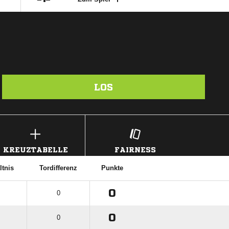
LOS
KREUZTABELLE
FAIRNESS
ltnis
Tordifferenz
Punkte
0
0
0
0