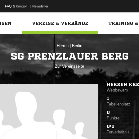
|
FAQ & Kontakt
|
Newsletter
Link
IGEN
VEREINE & VERBÄNDE
TRAINING &
Herren
|
Berlin
SG PRENZLAUER BERG
Zur Vereinsseite
HERREN KREI
Wettbewerb
1
Tabellenplatz
0
Punkte
0:0
Torverhältnis