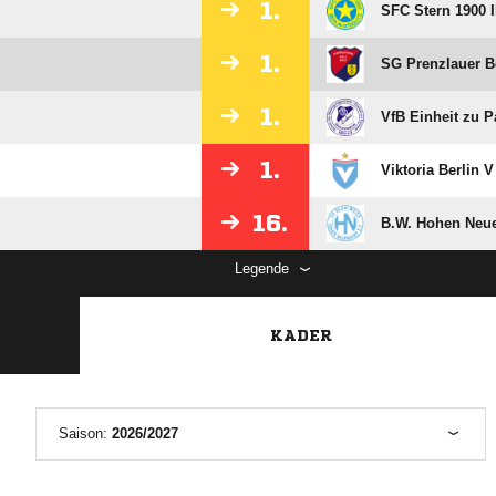
1.
SFC Stern 1900 I
1.
SG Prenzlauer B
1.
VfB Einheit zu P
1.
Viktoria Berlin V
16.
B.W. Hohen Neuen
Legende
KADER
Saison:
2026/2027