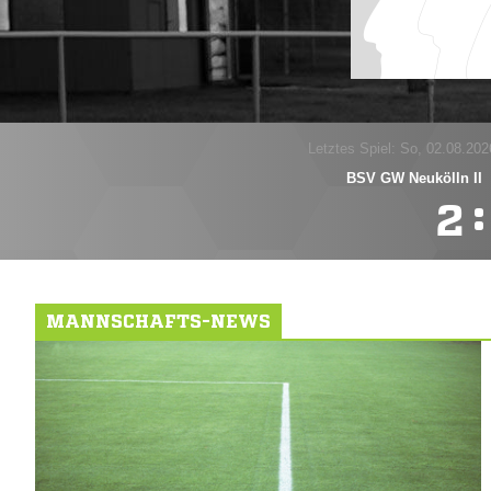
Letztes Spiel: So, 02.08.202
BSV GW Neukölln II
:

MANNSCHAFTS-NEWS