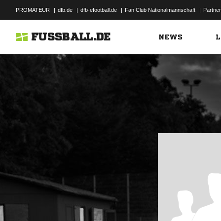
PROMATEUR
|
dfb.de
|
dfb-efootball.de
|
Fan Club Nationalmannschaft
|
Partner
FUSSBALL.DE
NEWS
L