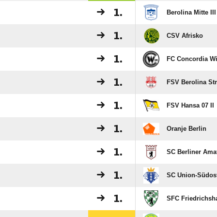
1.
Berolina Mitte III
1.
CSV Afrisko
1.
FC Concordia Wi
1.
FSV Berolina Stra
1.
FSV Hansa 07 II
1.
Oranje Berlin
1.
SC Berliner Amat
1.
SC Union-Südos
1.
SFC Friedrichsha