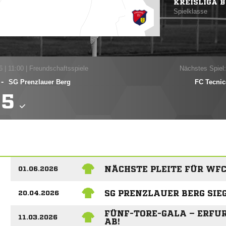
KREISLIGA B
Spielklasse
6
|
11:00 | Freundschaftsspiele
Nächstes Spiel:
-
SG Prenzlauer Berg
FC Tecnic

NÄCHSTE PLEITE FÜR WFC
01.06.2026
SG PRENZLAUER BERG SI
20.04.2026
FÜNF-TORE-GALA – ERFURT
11.03.2026
B!