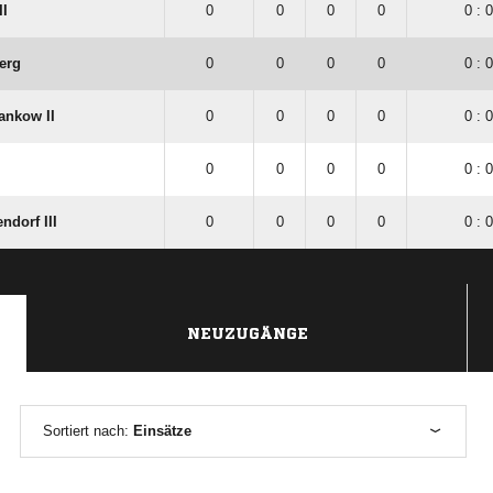
II
0
0
0
0
0 : 0
erg
0
0
0
0
0 : 0
ankow II
0
0
0
0
0 : 0
0
0
0
0
0 : 0
dorf III
0
0
0
0
0 : 0
NEUZUGÄNGE
Sortiert nach:
Einsätze