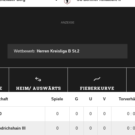
ANZEIGE
Wettbewerb:
Herren Kreisliga B St.2
E
HEIM/ AUSWÄRTS
FIEBERKURVE
haft
Spiele
G
U
V
Torverhä
0
0
0
0
0
0 : 0
drichshain III
0
0
0
0
0 : 0