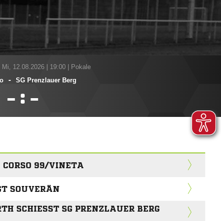
 Mi, 12.08.2026
|
19:00 | Pokale
-
o
SG Prenzlauer Berg
:


 CORSO 99/VINETA
EGT SOUVERÄN
H SCHIESST SG PRENZLAUER BERG A