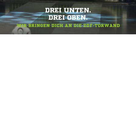
DREI UNTEN.
DREI OBEN.
WIR BRINGEN DICH AN DIE ZDF-TORWAND