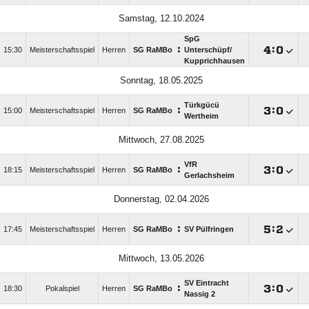
Samstag, 12.10.2024
SpG
:

:

15:30
Meisterschaftsspiel
Herren
SG RaMBo
Unterschüpf/​
Kupprichhausen
Sonntag, 18.05.2025
Türkgücü
:

:

15:00
Meisterschaftsspiel
Herren
SG RaMBo
Wertheim
Mittwoch, 27.08.2025
VfR
:

:

18:15
Meisterschaftsspiel
Herren
SG RaMBo
Gerlachsheim
Donnerstag, 02.04.2026
:

:

17:45
Meisterschaftsspiel
Herren
SG RaMBo
SV Pülfringen
Mittwoch, 13.05.2026
SV Eintracht
:

:

18:30
Pokalspiel
Herren
SG RaMBo
Nassig 2