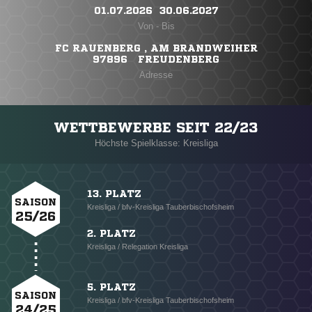
01.07.2026 ​ 30.06.2027
Von - Bis
FC RAUENBERG , AM BRANDWEIHER
97896 FREUDENBERG
Adresse
WETTBEWERBE SEIT 22/23
Höchste Spielklasse: Kreisliga
13. PLATZ
SAISON
Kreisliga / bfv-Kreisliga Tauberbischofsheim
25/26
2. PLATZ
Kreisliga / Relegation Kreisliga
5. PLATZ
SAISON
Kreisliga / bfv-Kreisliga Tauberbischofsheim
24/25