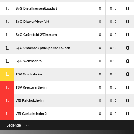
1.
0
SpG Distelhausen/​Lauda 2
0
0 : 0
1.
0
SpG Dittwar/​Heckfeld
0
0 : 0
1.
0
SpG Grünsfeld 2/​Zimmern
0
0 : 0
1.
0
SpG Unterschüpf/​Kupprichhausen
0
0 : 0
1.
0
SpG Welzbachtal
0
0 : 0
1.
0
TSV Gerchsheim
0
0 : 0
1.
0
TSV Kreuzwertheim
0
0 : 0
1.
0
VfB Reicholzheim
0
0 : 0
1.
0
VfR Gerlachsheim 2
0
0 : 0
Legende