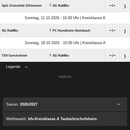
:

:

SpG Grünsfeld 2/​Zimmern
SG RaMBo
Sonntag, 11.10.2026 - 15:00 Uhr | Kreisklasse A
:

:

SG RaMBo
FC Hundheim-Steinbach
Sonntag, 18.10.2026 - 15:00 Uhr | Kreisklasse A
:

:

TSV Gerchsheim
SG RaMBo
Legende
ANZEIGE
Saison:
2026/2027
Wettbewerb:
bfv-Kreisklasse A Tauberbischofsheim