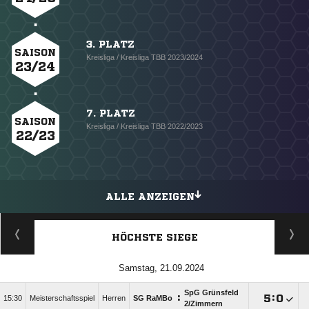
3. PLATZ
SAISON
Kreisliga / Kreisliga TBB 2023/2024
23/24
7. PLATZ
SAISON
Kreisliga / Kreisliga TBB 2022/2023
22/23
ALLE ANZEIGEN
HÖCHSTE SIEGE
Samstag, 21.09.2024
SpG Grünsfeld
:

:

15:30
Meisterschaftsspiel
Herren
SG RaMBo
2/​Zimmern