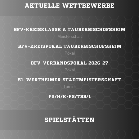
AKTUELLE WETTBEWERBE
BFV-KREISKLASSE A TAUBERBISCHOFSHEIM
Meisterschaft
BFV-KREISPOKAL TAUBERBISCHOFSHEIM
Pokal
BFV-VERBANDSPOKAL 2026-27
Pokal
51. WERTHEIMER STADTMEISTERSCHAFT
Turnier
FS/H/K-FS/TBB/1
SPIELSTÄTTEN