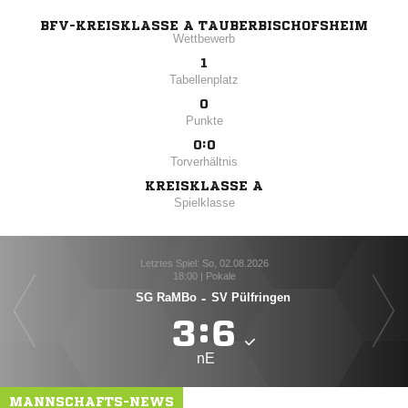
BFV-KREISKLASSE A TAUBERBISCHOFSHEIM
Wettbewerb
1
Tabellenplatz
0
Punkte
0:0
Torverhältnis
KREISKLASSE A
Spielklasse
Letztes Spiel: So, 02.08.2026
18:00 | Pokale
SG RaMBo
-
SV Pülfringen

:

nE
MANNSCHAFTS-NEWS