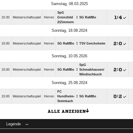
Samstag, 08.03.2025
SpG
:

:

15:30
Meisterschaftsspiel
Herren
Grünsfeld
SG RaMBo
2/​Zimmern
Sonntag, 18.08.2024
:

:

15:00
Meisterschaftsspiel
Herren
SG RaMBo
TSV Gerchsheim
Sonntag, 10.05.2026
SpG
:

:

15:00
Meisterschaftsspiel
Herren
SG RaMBo
Schwabhausen/​
Windischbuch
Sonntag, 25.08.2024
FC
:

:

15:00
Meisterschaftsspiel
Herren
Hundheim-
SG RaMBo
Steinbach
ALLE ANZEIGEN
Legende