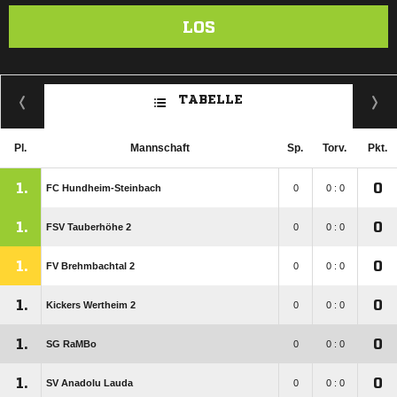
LOS
TABELLE
Pl.
Mannschaft
Sp.
Torv.
Pkt.
1.
0
FC Hundheim-Steinbach
0
0 : 0
1.
0
FSV Tauberhöhe 2
0
0 : 0
1.
0
FV Brehmbachtal 2
0
0 : 0
1.
0
Kickers Wertheim 2
0
0 : 0
1.
0
SG RaMBo
0
0 : 0
1.
0
SV Anadolu Lauda
0
0 : 0