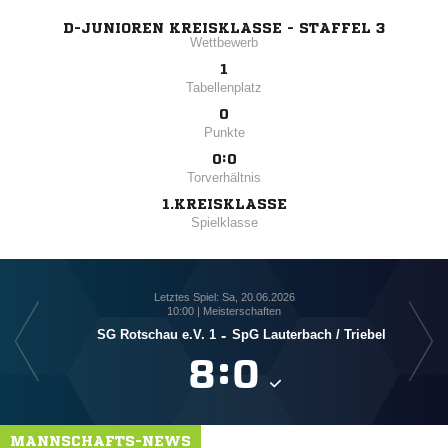
D-JUNIOREN KREISKLASSE - STAFFEL 3
Wettbewerb
1
Tabellenplatz
0
Punkte
0:0
Torverhältnis
1.KREISKLASSE
Spielklasse
Letztes Spiel: Sa, 20.06.2026
10:00 | Meisterschaften
SG Rotschau e.V. 1
-
SpG Lauterbach /​ Triebel

:

MANNSCHAFTS-NEWS