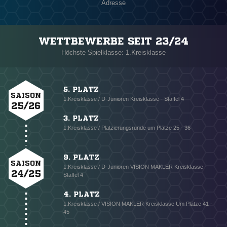
Adresse
WETTBEWERBE SEIT 23/24
Höchste Spielklasse: 1.Kreisklasse
5. PLATZ
SAISON
1.Kreisklasse / D-Junioren Kreisklasse - Staffel 4
25/26
3. PLATZ
1.Kreisklasse / Platzierungsrunde um Plätze 25 - 36
9. PLATZ
SAISON
1.Kreisklasse / D-Junioren VISION MAKLER Kreisklasse -
24/25
Staffel 4
4. PLATZ
1.Kreisklasse / VISION MAKLER Kreisklasse Um Plätze 41 -
45