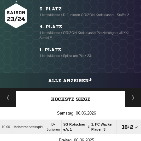
6. PLATZ
SAISON
1.Kreisklasse / D-Junioren ORIZON Kreisklasse - Staffel 2
23/24
4. PLATZ
1.Kreisklasse / ORIZON Kreisklasse Platzierungsquali KKl -
Staffel E
1. PLATZ
1.Kreisklasse / Spiele um Platz 23
ALLE ANZEIGEN
HÖCHSTE SIEGE
Samstag, 06.06.2026
D-
SG Rotschau
1. FC Wacker
:

:

10:00
Meisterschaftsspiel
Junioren
e.V. 1
Plauen 3
Freitag, 06.06.2025