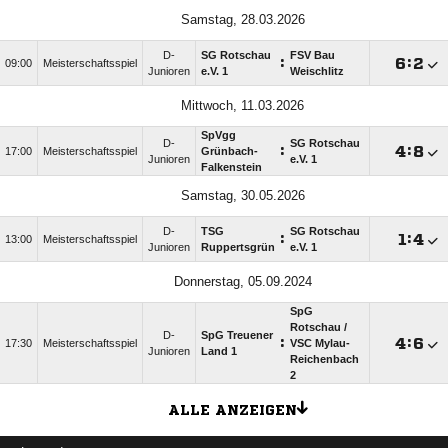
Samstag, 28.03.2026
D-
SG Rotschau
FSV Bau
:

:

09:00
Meisterschaftsspiel
Junioren
e.V. 1
Weischlitz
Mittwoch, 11.03.2026
SpVgg
D-
SG Rotschau
:

:

17:00
Meisterschaftsspiel
Grünbach-
Junioren
e.V. 1
Falkenstein
Samstag, 30.05.2026
D-
TSG
SG Rotschau
:

:

13:00
Meisterschaftsspiel
Junioren
Ruppertsgrün
e.V. 1
Donnerstag, 05.09.2024
SpG
Rotschau /​
D-
SpG Treuener
:

:

17:30
Meisterschaftsspiel
VSC Mylau-
Junioren
Land 1
Reichenbach
2
ALLE ANZEIGEN