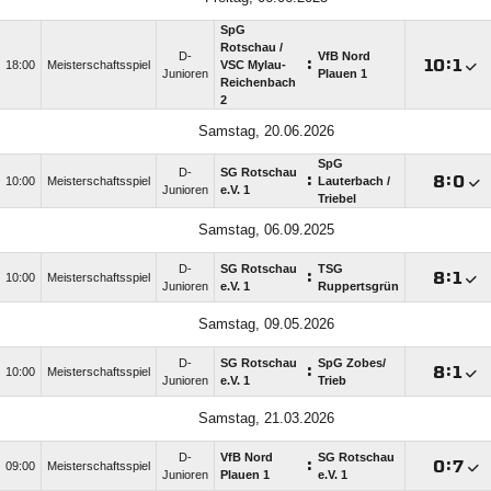
SpG
Rotschau /​
D-
VfB Nord
:

:

18:00
Meisterschaftsspiel
VSC Mylau-
Junioren
Plauen 1
Reichenbach
2
Samstag, 20.06.2026
SpG
D-
SG Rotschau
:

:

10:00
Meisterschaftsspiel
Lauterbach /​
Junioren
e.V. 1
Triebel
Samstag, 06.09.2025
D-
SG Rotschau
TSG
:

:

10:00
Meisterschaftsspiel
Junioren
e.V. 1
Ruppertsgrün
Samstag, 09.05.2026
D-
SG Rotschau
SpG Zobes/​
:

:

10:00
Meisterschaftsspiel
Junioren
e.V. 1
Trieb
Samstag, 21.03.2026
D-
VfB Nord
SG Rotschau
:

:

09:00
Meisterschaftsspiel
Junioren
Plauen 1
e.V. 1