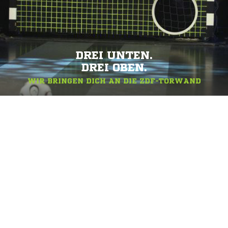
DREI UNTEN.
DREI OBEN.
WIR BRINGEN DICH AN DIE ZDF-TORWAND