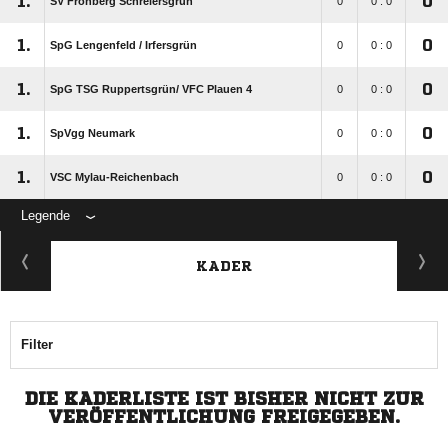
1.
0
SV Fronberg Schreiersgrün
0
0 : 0
1.
0
SpG Lengenfeld /​ Irfersgrün
0
0 : 0
1.
0
SpG TSG Ruppertsgrün/​ VFC Plauen 4
0
0 : 0
1.
0
SpVgg Neumark
0
0 : 0
1.
0
VSC Mylau-Reichenbach
0
0 : 0
Legende
KADER
Filter
DIE KADERLISTE IST BISHER NICHT ZUR
VERÖFFENTLICHUNG FREIGEGEBEN.