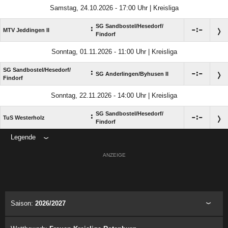
Samstag, 24.10.2026 - 17:00 Uhr | Kreisliga
SG Sandbostel/​Hesedorf/​
:

:

MTV Jeddingen II
Findorf
Sonntag, 01.11.2026 - 11:00 Uhr | Kreisliga
SG Sandbostel/​Hesedorf/​
:

:

SG Anderlingen/​Byhusen II
Findorf
Sonntag, 22.11.2026 - 14:00 Uhr | Kreisliga
SG Sandbostel/​Hesedorf/​
:

:

TuS Westerholz
Findorf
Legende
ANZEIGE
Saison:
2026/2027