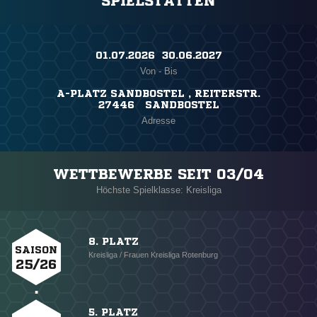
SPIELSTÄTTEN
01.07.2026 ​ 30.06.2027
Von - Bis
A-PLATZ SANDBOSTEL , REITERSTR.
27446 SANDBOSTEL
Adresse
WETTBEWERBE SEIT 03/04
Höchste Spielklasse: Kreisliga
8. PLATZ
SAISON
Kreisliga / Frauen Kreisliga Rotenburg
25/26
5. PLATZ