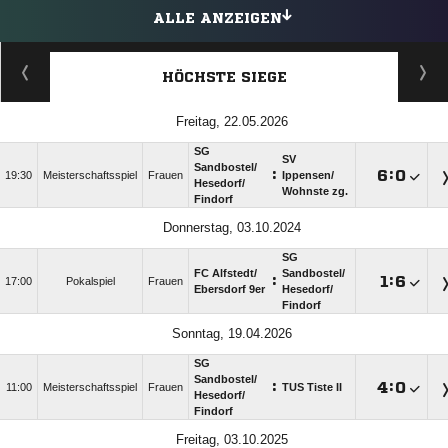
ALLE ANZEIGEN
HÖCHSTE SIEGE
Freitag, 22.05.2026
SG
SV
Sandbostel/​
:

:

19:30
Meisterschaftsspiel
Frauen
Ippensen/​
Hesedorf/​
Wohnste zg.
Findorf
Donnerstag, 03.10.2024
SG
FC Alfstedt/​
Sandbostel/​
:

:

17:00
Pokalspiel
Frauen
Ebersdorf 9er
Hesedorf/​
Findorf
Sonntag, 19.04.2026
SG
Sandbostel/​
:

:

11:00
Meisterschaftsspiel
Frauen
TUS Tiste II
Hesedorf/​
Findorf
Freitag, 03.10.2025