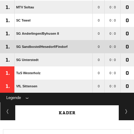
1.
0
MTV Soltau
0
0 : 0
1.
0
SC Tewel
0
0 : 0
1.
0
SG Anderlingen/​Byhusen II
0
0 : 0
1.
0
SG Sandbostel/​Hesedorf/​Findorf
0
0 : 0
1.
0
SG Unterstedt
0
0 : 0
1.
0
TuS Westerholz
0
0 : 0
1.
0
VfL Sittensen
0
0 : 0
Legende
KADER