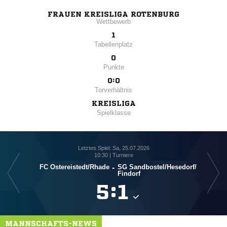
FRAUEN KREISLIGA ROTENBURG
Wettbewerb
1
Tabellenplatz
0
Punkte
0:0
Torverhältnis
KREISLIGA
Spielklasse
Letztes Spiel: Sa, 25.07.2026
10:30 | Turniere
FC Ostereistedt/​Rhade
-
SG Sandbostel/​Hesedorf/​
S
Findorf

:

MANNSCHAFTS-NEWS