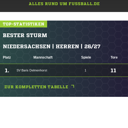
ALLES RUND UM FUSSBALL.DE
TOP-STATISTIKEN
BESTER STURM
NIEDERSACHSEN | HERREN | 26/27
Platz
Mannschaft
Spiele
Tore
1.
11
SV Baris Delmenhorst
1
ZUR KOMPLETTEN TABELLE