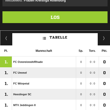
Wettbewerb:
Frauen Kreisliga Rotenburg
LOS
TABELLE
Pl.
Mannschaft
Sp.
Torv.
Pkt.
1.
0
FC Ostereistedt/​Rhade
0
0 : 0
1.
0
FC Ummel
0
0 : 0
1.
0
FC Wörpetal
0
0 : 0
1.
0
Heeslinger SC
0
0 : 0
1.
0
MTV Jeddingen II
0
0 : 0