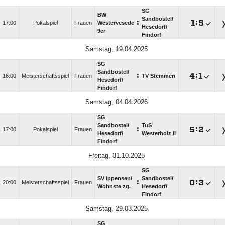
SG
BW
Sandbostel/​
:

:

17:00
Pokalspiel
Frauen
Westervesede
Hesedorf/​
9er
Findorf
Samstag, 19.04.2025
SG
Sandbostel/​
:

:

16:00
Meisterschaftsspiel
Frauen
TV Stemmen
Hesedorf/​
Findorf
Samstag, 04.04.2026
SG
Sandbostel/​
TuS
:

:

17:00
Pokalspiel
Frauen
Hesedorf/​
Westerholz II
Findorf
Freitag, 31.10.2025
SG
SV Ippensen/​
Sandbostel/​
:

:

20:00
Meisterschaftsspiel
Frauen
Wohnste zg.
Hesedorf/​
Findorf
Samstag, 29.03.2025
SG