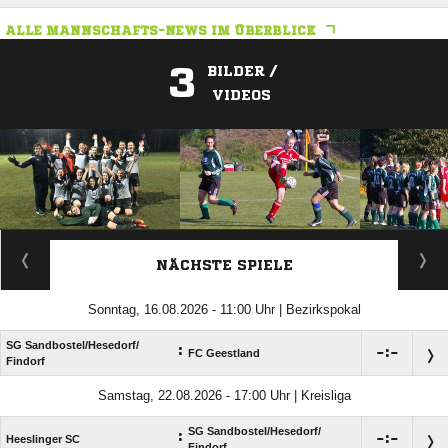
ALLE MANNSCHAFTS-NEWS IM ÜBERBLICK
3
BILDER /
VIDEOS
ANZEIGE
NÄCHSTE SPIELE
Sonntag, 16.08.2026 - 11:00 Uhr | Bezirkspokal
SG Sandbostel/​Hesedorf/​
:

:

FC Geestland
Findorf
Samstag, 22.08.2026 - 17:00 Uhr | Kreisliga
SG Sandbostel/​Hesedorf/​
:

:

Heeslinger SC
Findorf