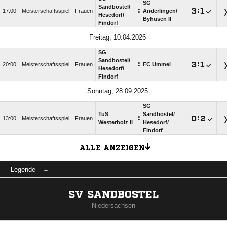
SG
Sandbostel/​
:

:

17:00
Meisterschaftsspiel
Frauen
Anderlingen/​
Hesedorf/​
Byhusen II
Findorf
Freitag, 10.04.2026
SG
Sandbostel/​
:

:

20:00
Meisterschaftsspiel
Frauen
FC Ummel
Hesedorf/​
Findorf
Sonntag, 28.09.2025
SG
TuS
Sandbostel/​
:

:

13:00
Meisterschaftsspiel
Frauen
Westerholz II
Hesedorf/​
Findorf
ALLE ANZEIGEN
Legende
SV SANDBOSTEL
Niedersachsen