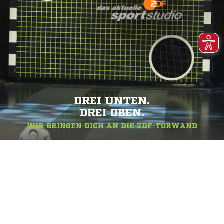
DREI UNTEN.
DREI OBEN.
WIR BRINGEN DICH AN DIE ZDF-TORWAND