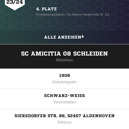
23/24
4. PLATZ
Kreisleistungsklasse / KL-Klasse Hauptrunde St. 111
ALLE ANZEIGEN
SC AMICITIA 08 SCHLEIDEN
Mittelrhein
1908
Gründungsjahr
SCHWARZ-WEISS
Vereinsfarben
SIERSDORFER STR. 86, 52457 ALDENHOVEN
Adresse