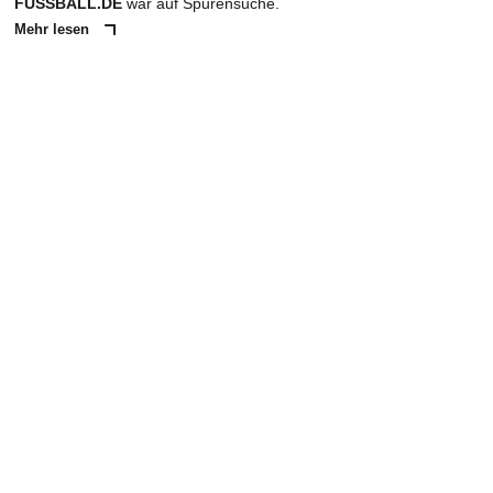
FUSSBALL.DE
war auf Spurensuche.
Mehr lesen
ANZEIGE
NACHRICHT SENDEN
* Pflichtfelder