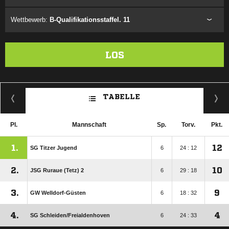
Wettbewerb:
B-Qualifikationsstaffel. 11
LOS
TABELLE
Pl.
Mannschaft
Sp.
Torv.
Pkt.
1.
12
SG Titzer Jugend
6
24 : 12
2.
10
JSG Ruraue (Tetz) 2
6
29 : 18
3.
9
GW Welldorf-Güsten
6
18 : 32
4.
4
SG Schleiden/​Freialdenhoven
6
24 : 33