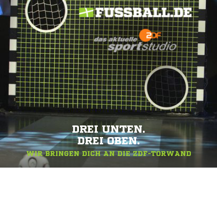
DREI UNTEN.
DREI OBEN.
WIR BRINGEN DICH AN DIE ZDF-TORWAND