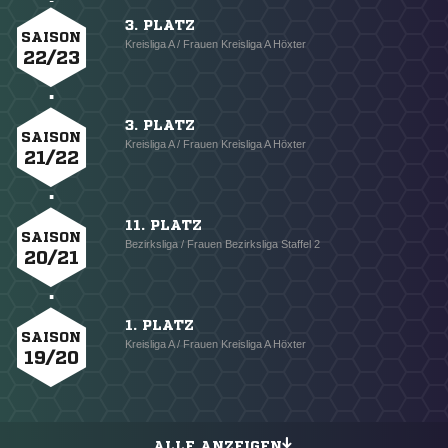
3. PLATZ
SAISON
Kreisliga A / Frauen Kreisliga A Höxter
22/23
3. PLATZ
SAISON
Kreisliga A / Frauen Kreisliga A Höxter
21/22
11. PLATZ
SAISON
Bezirksliga / Frauen Bezirksliga Staffel 2
20/21
1. PLATZ
SAISON
Kreisliga A / Frauen Kreisliga A Höxter
19/20
ALLE ANZEIGEN