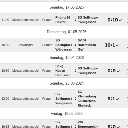
Sonntag, 17.05.2026
Phönix 95
SG Sollingtor
:

:

11:00
Meisterschaftsspiel
Frauen
Höxter
/​ Würgassen
Donnerstag, 01.05.2025
SG
SV 06
:

:

15:30
Pokalspiel
Frauen
Sollingtor /​
Holzminden
Würgassen
(9er)
Sonntag, 19.04.2026
SpVg
SG Sollingtor
:

:

10:30
Meisterschaftsspiel
Frauen
Hagen
/​ Würgassen
Hardissen
Sonntag, 25.08.2024
SG
SG
Kleinenberg
:

:

13:00
Meisterschaftsspiel
Frauen
Sollingtor /​
II/​Scherfede/​
Würgassen
Rimbeck
Freitag, 19.09.2025
SG
VfR
:

:

19:15
Meisterschaftsspiel
Frauen
Sollingtor /​
Borgentreich(