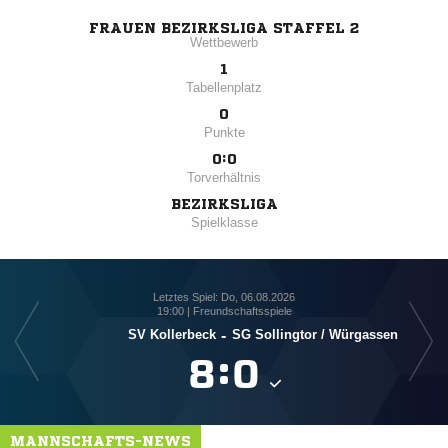
FRAUEN BEZIRKSLIGA STAFFEL 2
Wettbewerb
1
Tabellenplatz
0
Punkte
0:0
Torverhältnis
BEZIRKSLIGA
Spielklasse
Letztes Spiel: Do, 06.08.2026
19:00 | Freundschaftsspiele
SV Kollerbeck
-
SG Sollingtor /​ Würgassen

:

MANNSCHAFTS-NEWS