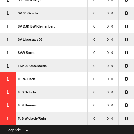
1.
0
SJC Hövelriege
0
0 : 0
1.
0
SV 03 Geseke
0
0 : 0
1.
0
SV DJK BW Kleinenberg
0
0 : 0
1.
0
SV Lippstadt 08
0
0 : 0
1.
0
SVW Soest
0
0 : 0
1.
0
TSV 95 Ostenfelde
0
0 : 0
1.
0
TuRa Elsen
0
0 : 0
1.
0
TuS Belecke
0
0 : 0
1.
0
TuS Bremen
0
0 : 0
1.
0
TuS Wickede/​Ruhr
0
0 : 0
Legende