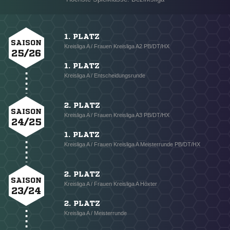
1. PLATZ
SAISON
Kreisliga A / Frauen Kreisliga A2 PB/DT/HX
25/26
1. PLATZ
Kreisliga A / Entscheidungsrunde
2. PLATZ
SAISON
Kreisliga A / Frauen Kreisliga A3 PB/DT/HX
24/25
1. PLATZ
Kreisliga A / Frauen Kreisliga A Meisterrunde PB/DT/HX
2. PLATZ
SAISON
Kreisliga A / Frauen Kreisliga A Höxter
23/24
2. PLATZ
Kreisliga A / Meisterrunde