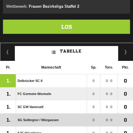
Wettbewerb:
Frauen Bezirksliga Staffel 2
LOS
TABELLE
Pl.
Mannschaft
Sp.
Torv.
Pkt.
1.
0
Delbrücker SC II
0
0 : 0
1.
0
FC Germete-Wormeln
0
0 : 0
1.
0
SC GW Varensell
0
0 : 0
1.
0
SG Sollingtor /​ Würgassen
0
0 : 0