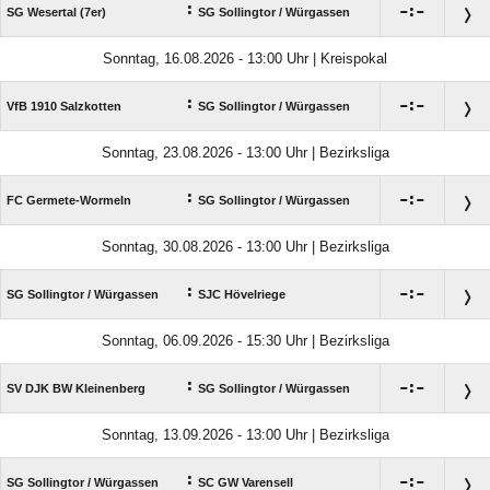
:

:

SG Wesertal (7er)
SG Sollingtor /​ Würgassen
Sonntag, 16.08.2026 - 13:00 Uhr | Kreispokal
:

:

VfB 1910 Salzkotten
SG Sollingtor /​ Würgassen
Sonntag, 23.08.2026 - 13:00 Uhr | Bezirksliga
:

:

FC Germete-Wormeln
SG Sollingtor /​ Würgassen
Sonntag, 30.08.2026 - 13:00 Uhr | Bezirksliga
:

:

SG Sollingtor /​ Würgassen
SJC Hövelriege
Sonntag, 06.09.2026 - 15:30 Uhr | Bezirksliga
:

:

SV DJK BW Kleinenberg
SG Sollingtor /​ Würgassen
Sonntag, 13.09.2026 - 13:00 Uhr | Bezirksliga
:

:

SG Sollingtor /​ Würgassen
SC GW Varensell