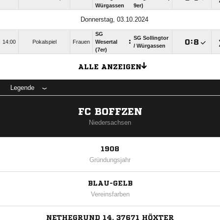
Würgassen
9er)
Donnerstag, 03.10.2024
SG
SG Sollingtor
:

:

14:00
Pokalspiel
Frauen
Wesertal
/​ Würgassen
(7er)
ALLE ANZEIGEN
Legende
FC BOFFZEN
Niedersachsen
1908
Gründungsjahr
BLAU-GELB
Vereinsfarben
NETHEGRUND 14, 37671 HÖXTER