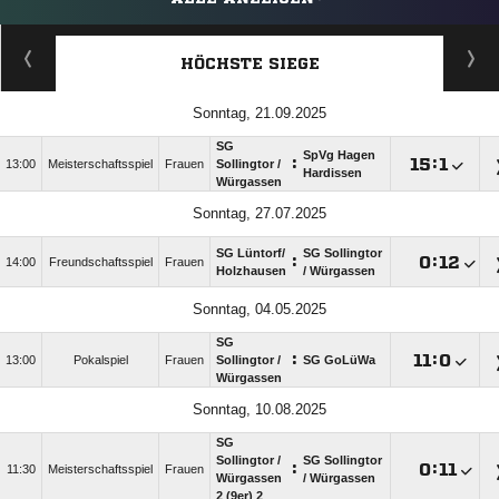
HÖCHSTE SIEGE
Sonntag, 21.09.2025
SG
SpVg Hagen
:

:

13:00
Meisterschaftsspiel
Frauen
Sollingtor /​
Hardissen
Würgassen
Sonntag, 27.07.2025
SG Lüntorf/​
SG Sollingtor
:

:

14:00
Freundschaftsspiel
Frauen
Holzhausen
/​ Würgassen
Sonntag, 04.05.2025
SG
:

:

13:00
Pokalspiel
Frauen
Sollingtor /​
SG GoLüWa
Würgassen
Sonntag, 10.08.2025
SG
Sollingtor /​
SG Sollingtor
:

:

11:30
Meisterschaftsspiel
Frauen
Würgassen
/​ Würgassen
2 (9er) 2