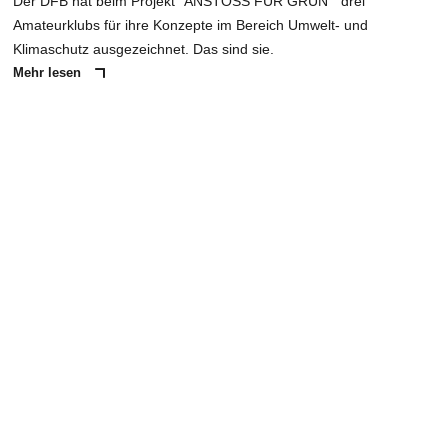
Der DFB hat beim Projekt "ANSTOSS FÜR GRÜN " drei
Amateurklubs für ihre Konzepte im Bereich Umwelt- und
Klimaschutz ausgezeichnet. Das sind sie.
Mehr lesen
ANZEIGE
NACHRICHT SENDEN
* Pflichtfelder