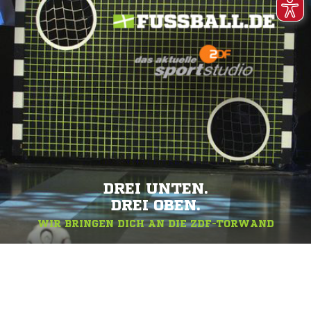
DREI UNTEN.
DREI OBEN.
WIR BRINGEN DICH AN DIE ZDF-TORWAND