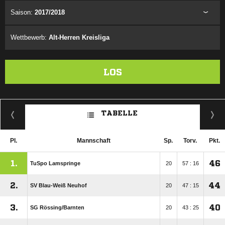
Saison:
2017/2018
Wettbewerb:
Alt-Herren Kreisliga
LOS
TABELLE
Pl.
Mannschaft
Sp.
Torv.
Pkt.
1.
46
TuSpo Lamspringe
20
57 : 16
2.
44
SV Blau-Weiß Neuhof
20
47 : 15
3.
40
SG Rössing/​Barnten
20
43 : 25