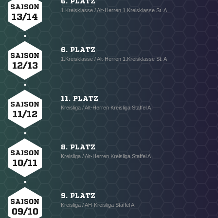
6. PLATZ
SAISON
1.Kreisklasse / Alt-Herren 1.Kreisklasse St. A
13/14
6. PLATZ
SAISON
1.Kreisklasse / Alt-Herren 1.Kreisklasse St. A
12/13
11. PLATZ
SAISON
Kreisliga / Alt-Herren Kreisliga Staffel A
11/12
8. PLATZ
SAISON
Kreisliga / Alt-Herren Kreisliga Staffel A
10/11
9. PLATZ
SAISON
Kreisliga / AH-Kreisliga Staffel A
09/10