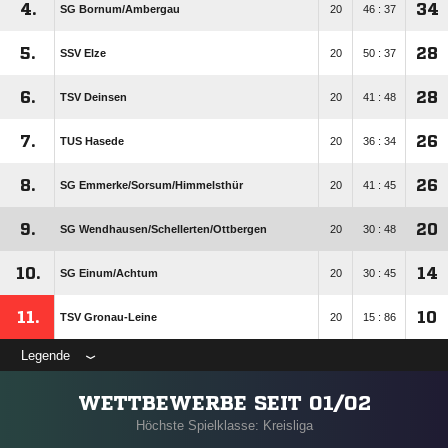
4.
34
SG Bornum/​Ambergau
20
46 : 37
5.
28
SSV Elze
20
50 : 37
6.
28
TSV Deinsen
20
41 : 48
7.
26
TUS Hasede
20
36 : 34
8.
26
SG Emmerke/​Sorsum/​Himmelsthür
20
41 : 45
9.
20
SG Wendhausen/​Schellerten/​Ottbergen
20
30 : 48
10.
14
SG Einum/​Achtum
20
30 : 45
11.
10
TSV Gronau-Leine
20
15 : 86
Legende
WETTBEWERBE SEIT 01/02
Höchste Spielklasse: Kreisliga