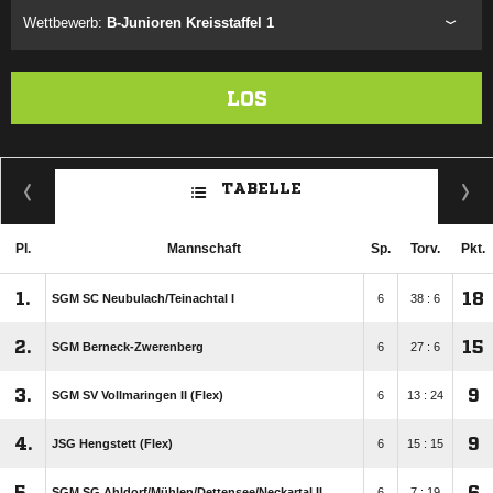
Wettbewerb:
B-Junioren Kreisstaffel 1
LOS
TABELLE
Pl.
Mannschaft
Sp.
Torv.
Pkt.
1.
18
SGM SC Neubulach/​Teinachtal I
6
38 : 6
2.
15
SGM Berneck-Zwerenberg
6
27 : 6
3.
9
SGM SV Vollmaringen II (Flex)
6
13 : 24
4.
9
JSG Hengstett (Flex)
6
15 : 15
5.
6
SGM SG Ahldorf/​Mühlen/​Dettensee/​Neckartal II
6
7 : 19