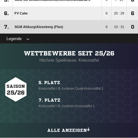
6.
6
FV Calw
6
20 : 29
7.
0
SGM Altburg/​Alzenberg (Flex)
6
10 : 31
Legende
WETTBEWERBE SEIT 25/26
Höchste Spielklasse: Kreisstaffel
5. PLATZ
SAISON
Kreisstaffel / B-Junioren Quali-Kreisstaffel 1
25/26
7. PLATZ
Kreisstaffel / B-Junioren Kreisstaffel 1
ALLE ANZEIGEN