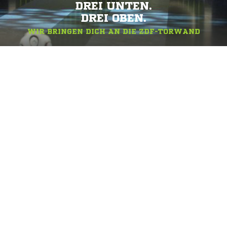
DREI UNTEN.
DREI OBEN.
WIR BRINGEN DICH AN DIE ZDF-TORWAND