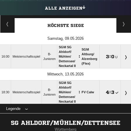
ALLE ANZEIGEN
HÖCHSTE SIEGE
Samstag, 09.05.2026
SGM SG
SGM
Ahldorf/​
B-
Altburg/​
:

:

16:00
Meisterschaftsspiel
Mühlen/​
U
Junioren
Alzenberg
Dettensee/​
(Flex)
Neckartal II
Mittwoch, 13.05.2026
SGM SG
Ahldorf/​
B-
:

:

18:30
Meisterschaftsspiel
Mühlen/​
FV Calw
Junioren
Dettensee/​
Neckartal II
Legende
SG AHLDORF/MÜHLEN/DETTENSEE
Württemberg