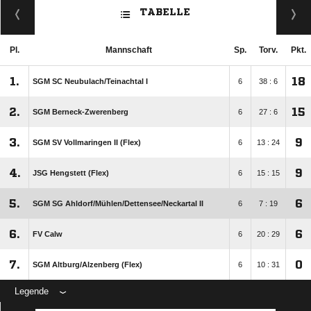
TABELLE
Pl.
Mannschaft
Sp.
Torv.
Pkt.
1.
18
SGM SC Neubulach/​Teinachtal I
6
38 : 6
2.
15
SGM Berneck-Zwerenberg
6
27 : 6
3.
9
SGM SV Vollmaringen II (Flex)
6
13 : 24
4.
9
JSG Hengstett (Flex)
6
15 : 15
5.
6
SGM SG Ahldorf/​Mühlen/​Dettensee/​Neckartal II
6
7 : 19
6.
6
FV Calw
6
20 : 29
7.
0
SGM Altburg/​Alzenberg (Flex)
6
10 : 31
Legende