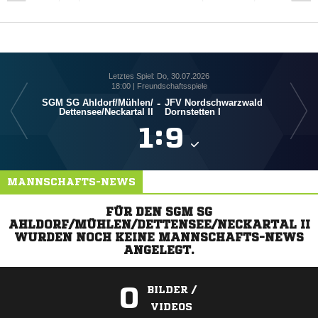
Letztes Spiel: Do, 30.07.2026
18:00 | Freundschaftsspiele
SGM SG Ahldorf/​Mühlen/​
-
JFV Nordschwarzwald
Dettensee/​Neckartal II
Dornstetten I

:

MANNSCHAFTS-NEWS
FÜR DEN SGM SG
AHLDORF/MÜHLEN/DETTENSEE/NECKARTAL II
WURDEN NOCH KEINE MANNSCHAFTS-NEWS
ANGELEGT.
0
BILDER /
VIDEOS