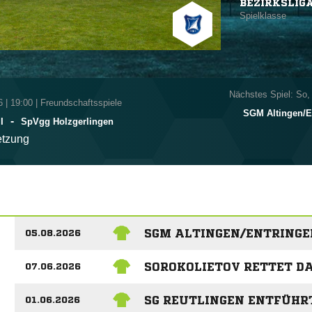
BEZIRKSLIG
Spielklasse
Nächstes Spiel: So,
6
|
19:00 | Freundschaftsspiele
SGM Altingen/​E
-
I
SpVgg Holzgerlingen
tzung
SGM ALTINGEN/ENTRINGEN
05.08.2026
SOROKOLIETOV RETTET DA
07.06.2026
SG REUTLINGEN ENTFÜHR
01.06.2026