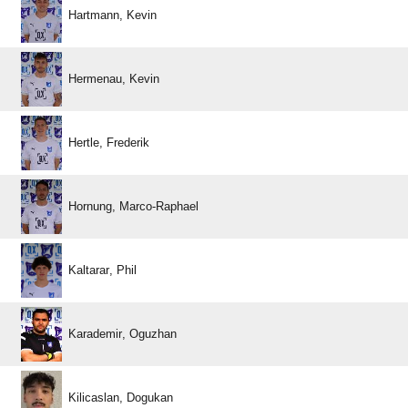
 
 
 
 
 
 
 