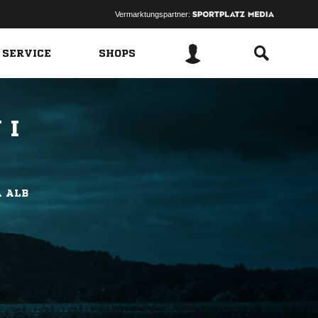
Vermarktungspartner:
 SERVICE
SHOPS
 I
A ALB