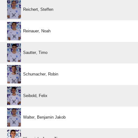
 
 
 
 
 
  