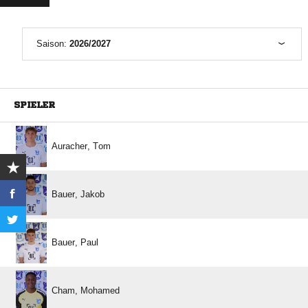
Saison:
2026/2027
SPIELER
 
 
 
 