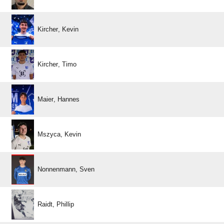
 
 
 
 
 
 