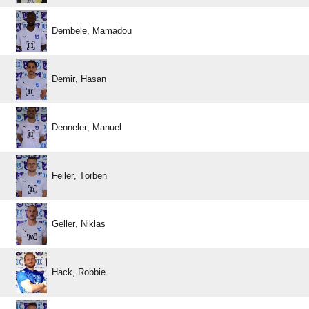
 
 
 
 
 
 