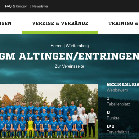
|
FAQ & Kontakt
|
Newsletter
Link
IGEN
VEREINE & VERBÄNDE
TRAINING &
Herren
|
Württemberg
GM ALTINGEN/ENTRINGEN
Zur Vereinsseite
BEZIRKSLIG
Wettbewerb
1
Tabellenplatz
0
Punkte
0:0
Torverhältnis