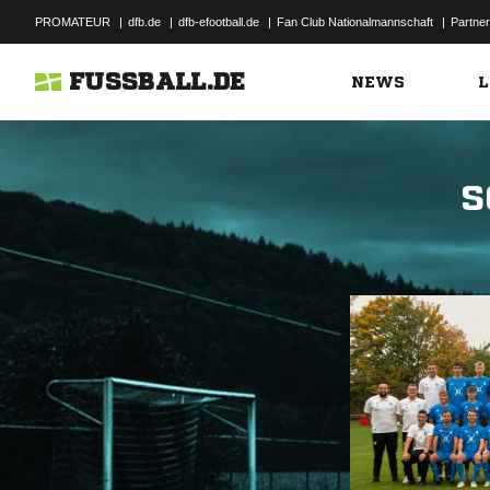
PROMATEUR
|
dfb.de
|
dfb-efootball.de
|
Fan Club Nationalmannschaft
|
Partner
FUSSBALL.DE
NEWS
L
S