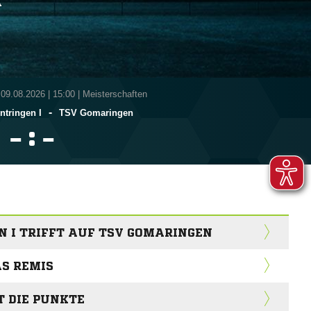
A
 09.08.2026
|
15:00 | Meisterschaften
-
ntringen I
TSV Gomaringen
:


 I TRIFFT AUF TSV GOMARINGEN
S REMIS
T DIE PUNKTE