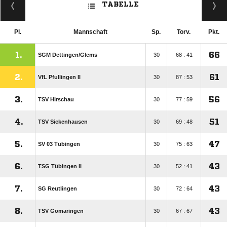
TABELLE
Pl.
Mannschaft
Sp.
Torv.
Pkt.
1.
66
SGM Dettingen/​Glems
30
68 : 41
2.
61
VfL Pfullingen II
30
87 : 53
3.
56
TSV Hirschau
30
77 : 59
4.
51
TSV Sickenhausen
30
69 : 48
5.
47
SV 03 Tübingen
30
75 : 63
6.
43
TSG Tübingen II
30
52 : 41
7.
43
SG Reutlingen
30
72 : 64
8.
43
TSV Gomaringen
30
67 : 67