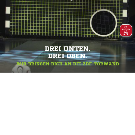
DREI UNTEN.
DREI OBEN.
WIR BRINGEN DICH AN DIE ZDF-TORWAND