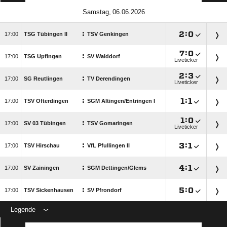
 
:

:


TSG Tübingen II
TSV Genkingen

:

:

TSG Upfingen
SV Walddorf
Liveticker

:

:

SG Reutlingen
TV Derendingen
Liveticker
:

:


TSV Ofterdingen
SGM Altingen/​Entringen I

:

:

SV 03 Tübingen
TSV Gomaringen
Liveticker
:

:


TSV Hirschau
VfL Pfullingen II
:

:


SV Zainingen
SGM Dettingen/​Glems
:

:


TSV Sickenhausen
SV Pfrondorf
Legende
ANZEIGE