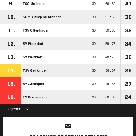
9.
41
TSG Upfingen
30
66 : 60
10.
36
SGM Altingen/​Entringen I
30
51 : 55
11.
35
TSV Ofterdingen
30
50 : 68
12.
34
SV Pfrondorf
30
59 : 73
13.
30
SV Walddorf
30
48 : 79
14.
29
TSV Genkingen
30
36 : 67
15.
27
SV Zainingen
30
49 : 68
16.
24
TV Derendingen
30
60 : 80
Legende
ANZEIGE