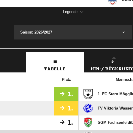
Legende
Saison:
2026/2027
TABELLE
HIN-/ RÜCKRUND
Platz
Mannscha
1.
1. FC Stern Möggli
1.
FV Viktoria Wassera
1.
SGM Fachsenfeld/​