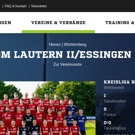
|
FAQ & Kontakt
|
Newsletter
Link
IGEN
VEREINE & VERBÄNDE
TRAINING &
Herren
|
Württemberg
M LAUTERN II/ESSINGEN 
Zur Vereinsseite
KREISLIGA B
Wettbewerb
1
Tabellenplatz
0
Punkte
0:0
Torverhältnis