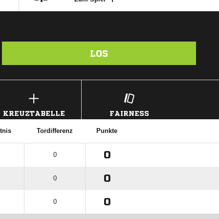
LOS
KREUZTABELLE
FAIRNESS
tnis
Tordifferenz
Punkte
0
0
0
0
0
0