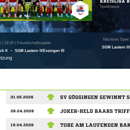
KREISLIGA B
Spielklasse
Nächstes Spiel:
6
|
18:30 | Freundschaftsspiele
SGM Lautern II/
-
h II
SGM Lautern II/​Essingen III
tzung
SV GÖGGINGEN GEWINNT S
31.05.2026
JOKER-HELD BAARS TRIFF
26.04.2026
TORE AM LAUFENDEN BAN
19.04.2026