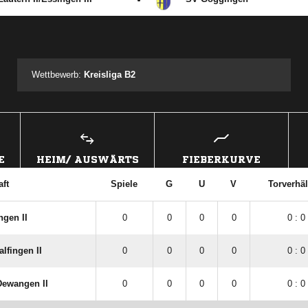
ANZEIGE
Wettbewerb:
Kreisliga B2
E
HEIM/ AUSWÄRTS
FIEBERKURVE
ft
Spiele
G
U
V
Torverhäl
ngen II
0
0
0
0
0 : 0
lfingen II
0
0
0
0
0 : 0
Dewangen II
0
0
0
0
0 : 0