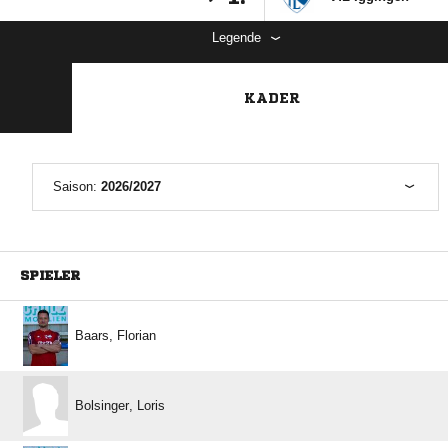
Legende
KADER
Saison:
2026/2027
SPIELER
 
 