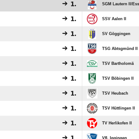
1.
SGM Lautern II/​Ess
1.
SSV Aalen II
1.
SV Göggingen
1.
TSG Abtsgmünd II
1.
TSV Bartholomä
1.
TSV Böbingen II
1.
TSV Heubach
1.
TSV Hüttlingen II
1.
TV Herlikofen II
1.
VfL Iggingen