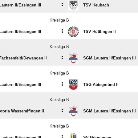
:
utern II/​Essingen III
TSV Heubach
Kreisliga B
:
utern II/​Essingen III
TSV Hüttlingen II
Kreisliga B
:
achsenfeld/​Dewangen II
SGM Lautern II/​Essingen III
Kreisliga B
:
utern II/​Essingen III
TSG Abtsgmünd II
Kreisliga B
:
ktoria Wasseralfingen II
SGM Lautern II/​Essingen III
Kreisliga B
:
utern II/​Essingen III
SV Göggingen