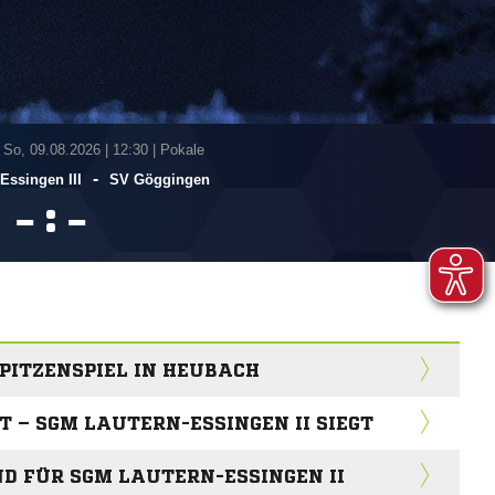
 So, 09.08.2026
|
12:30 | Pokale
-
​Essingen III
SV Göggingen
:


PITZENSPIEL IN HEUBACH
T – SGM LAUTERN-ESSINGEN II SIEGT
D FÜR SGM LAUTERN-ESSINGEN II