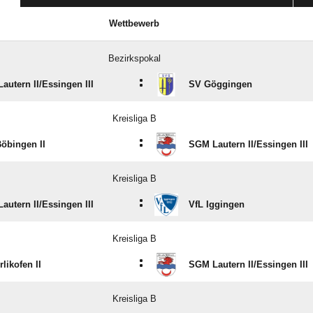
Wettbewerb
Bezirkspokal
:
utern II/​Essingen III
SV Göggingen
Kreisliga B
:
öbingen II
SGM Lautern II/​Essingen III
Kreisliga B
:
utern II/​Essingen III
VfL Iggingen
Kreisliga B
:
likofen II
SGM Lautern II/​Essingen III
Kreisliga B