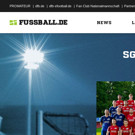
PROMATEUR
|
dfb.de
|
dfb-efootball.de
|
Fan Club Nationalmannschaft
|
Partner
FUSSBALL.DE
NEWS
L
SG