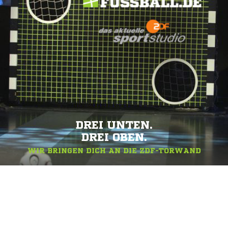
DREI UNTEN.
DREI OBEN.
WIR BRINGEN DICH AN DIE ZDF-TORWAND