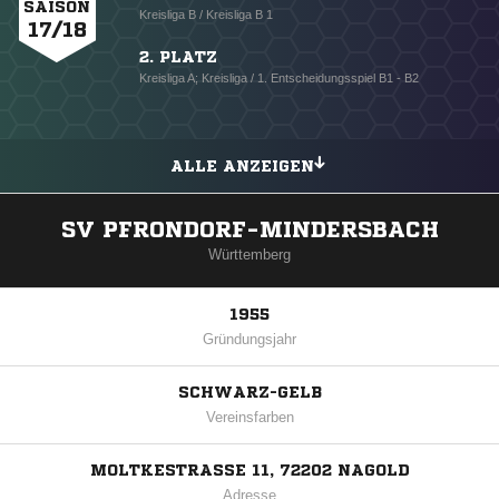
SAISON
Kreisliga B / Kreisliga B 1
17/18
2. PLATZ
Kreisliga A; Kreisliga / 1. Entscheidungsspiel B1 - B2
ALLE ANZEIGEN
SV PFRONDORF-MINDERSBACH
Württemberg
1955
Gründungsjahr
SCHWARZ-GELB
Vereinsfarben
MOLTKESTRASSE 11, 72202 NAGOLD
Adresse