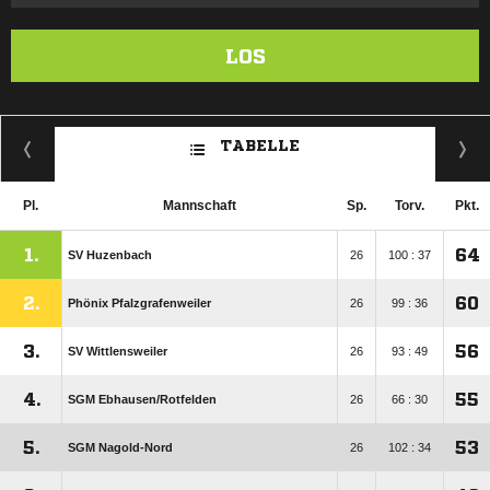
LOS
TABELLE
Pl.
Mannschaft
Sp.
Torv.
Pkt.
1.
64
SV Huzenbach
26
100 : 37
2.
60
Phönix Pfalzgrafenweiler
26
99 : 36
3.
56
SV Wittlensweiler
26
93 : 49
4.
55
SGM Ebhausen/​Rotfelden
26
66 : 30
5.
53
SGM Nagold-Nord
26
102 : 34