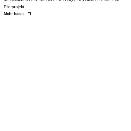
Pilotprojekt.
Mehr lesen
ANZEIGE
NACHRICHT SENDEN
* Pflichtfelder