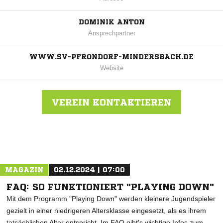
DOMINIK ANTON
Ansprechpartner
WWW.SV-PFRONDORF-MINDERSBACH.DE
Website
VEREIN KONTAKTIEREN
Nachricht an SV Pfrondorf-Mindersbach
MAGAZIN
02.12.2024 | 07:00
FAQ: SO FUNKTIONIERT "PLAYING DOWN"
Mit dem Programm "Playing Down" werden kleinere Jugendspieler
gezielt in einer niedrigeren Altersklasse eingesetzt, als es ihrem
tatsächlichen Alter entspricht. Im FAQ gibt's wichtige Infos zum