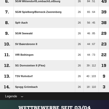
6.
49
SGM Wittendorf/​Lombach/​Loßburg
26
84 : 51
7.
39
SGM Spielberg/​Berneck-Zwerenberg
26
65 : 64
8.
38
Spfr Aach
26
56 : 45
9.
29
SGM Seewald
26
46 : 85
10.
23
SV Baiersbronn II
26
44 : 67
11.
22
VfR Beihingen
26
44 : 73
12.
19
SG Dornstetten II (Flex)
26
39 : 112
13.
9
TSV Rohrdorf
26
40 : 103
14.
3
Spvgg Grömbach
26
18 : 110
Legende
WETTBEWERBE SEIT 03/04