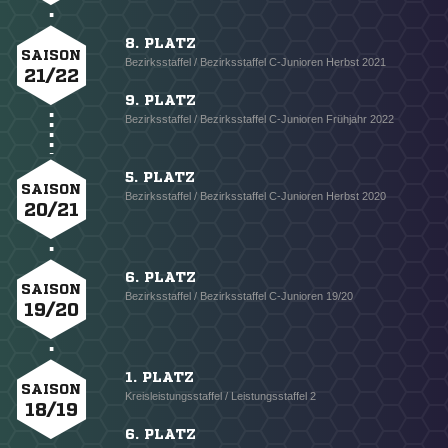
8. PLATZ
SAISON
Bezirksstaffel / Bezirksstaffel C-Junioren Herbst 2021
21/22
9. PLATZ
Bezirksstaffel / Bezirksstaffel C-Junioren Frühjahr 2022
5. PLATZ
SAISON
Bezirksstaffel / Bezirksstaffel C-Junioren Herbst 2020
20/21
6. PLATZ
SAISON
Bezirksstaffel / Bezirksstaffel C-Junioren 19/20
19/20
1. PLATZ
SAISON
Kreisleistungsstaffel / Leistungsstaffel 2
18/19
6. PLATZ