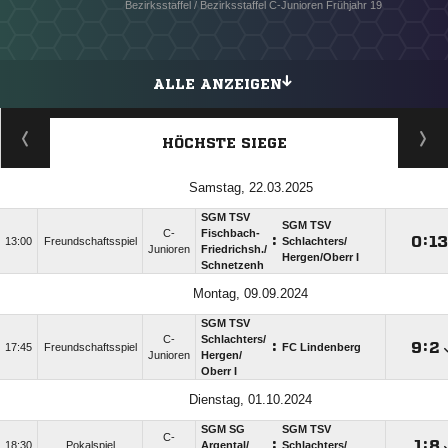
Bezirksstaffel / Bezirksstaffel C-Junioren Frühjahr 19
ALLE ANZEIGEN
HÖCHSTE SIEGE
Samstag, 22.03.2025
SGM TSV
SGM TSV
C-
Fischbach-
:

:

13:00
Freundschaftsspiel
Schlachters/​
Junioren
Friedrichsh./​
Hergen/​Oberr I
Schnetzenh
Montag, 09.09.2024
SGM TSV
C-
Schlachters/​
:

:

17:45
Freundschaftsspiel
FC Lindenberg
Junioren
Hergen/​
Oberr I
Dienstag, 01.10.2024
SGM SG
SGM TSV
C-
:

:

18:30
Pokalspiel
Argental/​
Schlachters/​