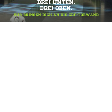
DREI UNTEN.
DREI OBEN.
WIR BRINGEN DICH AN DIE ZDF-TORWAND