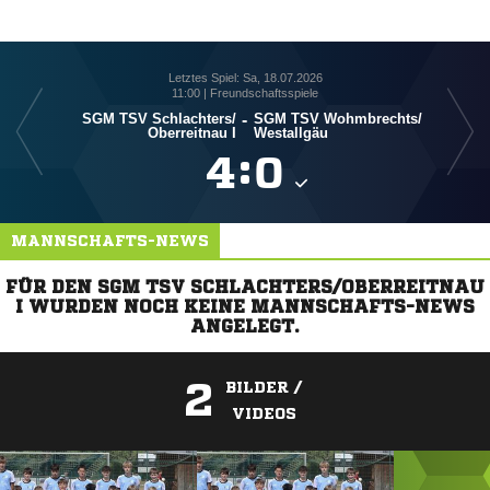
Letztes Spiel: Sa, 18.07.2026
11:00 | Freundschaftsspiele
SGM TSV Schlachters/​
-
SGM TSV Wohmbrechts/​
Oberreitnau I
Westallgäu

:

MANNSCHAFTS-NEWS
FÜR DEN SGM TSV SCHLACHTERS/OBERREITNAU
I WURDEN NOCH KEINE MANNSCHAFTS-NEWS
ANGELEGT.
2
BILDER /
VIDEOS