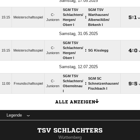
Samstag, 17.05.2025
SGM TSV
SGM TSV
C-
Schlachters/​
Warthausen/​
:

:

15:15
Meisterschaftsspiel
Junioren
Hergen/​
Alberw/​Aßm/​
Oberr I
Birkenh I
Samstag, 31.05.2025
SGM TSV
C-
Schlachters/​
:

:

15:15
Meisterschaftsspiel
SG Kisslegg
Junioren
Hergen/​
Oberr I
Samstag, 12.07.2025
SGM TSV
SGM SC
C-
Schlachters/​
:

:

11:00
Freundschaftsspiel
Schnetzenhausen/​
Junioren
Oberreitnau
Fischbach I
I
ALLE ANZEIGEN
Legende
TSV SCHLACHTERS
Württemberg