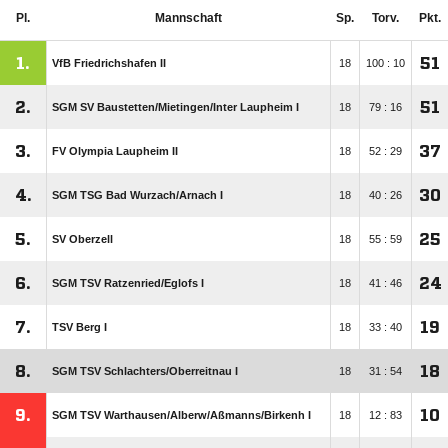
Pl.
Mannschaft
Sp.
Torv.
Pkt.
1.
51
VfB Friedrichshafen II
18
100 : 10
2.
51
SGM SV Baustetten/​Mietingen/​Inter Laupheim I
18
79 : 16
3.
37
FV Olympia Laupheim II
18
52 : 29
4.
30
SGM TSG Bad Wurzach/​Arnach I
18
40 : 26
5.
25
SV Oberzell
18
55 : 59
6.
24
SGM TSV Ratzenried/​Eglofs I
18
41 : 46
7.
19
TSV Berg I
18
33 : 40
8.
18
SGM TSV Schlachters/​Oberreitnau I
18
31 : 54
9.
10
SGM TSV Warthausen/​Alberw/​Aßmanns/​Birkenh I
18
12 : 83