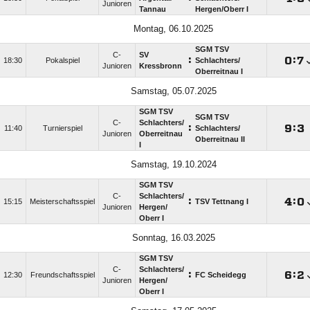
Junioren
Tannau
Hergen/​Oberr I
Montag, 06.10.2025
SGM TSV
C-
SV
:

:

18:30
Pokalspiel
Schlachters/​
Junioren
Kressbronn
Oberreitnau I
Samstag, 05.07.2025
SGM TSV
SGM TSV
C-
Schlachters/​
:

:

11:40
Turnierspiel
Schlachters/​
Junioren
Oberreitnau
Oberreitnau II
I
Samstag, 19.10.2024
SGM TSV
C-
Schlachters/​
:

:

15:15
Meisterschaftsspiel
TSV Tettnang I
Junioren
Hergen/​
Oberr I
Sonntag, 16.03.2025
SGM TSV
C-
Schlachters/​
:

:

12:30
Freundschaftsspiel
FC Scheidegg
Junioren
Hergen/​
Oberr I