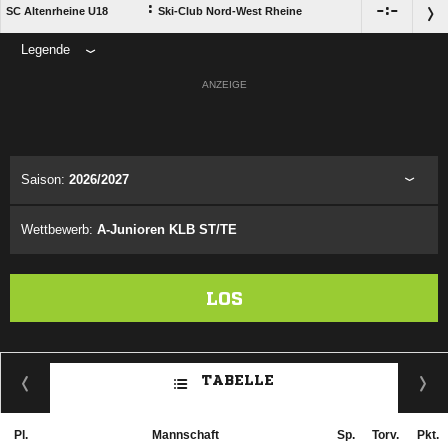
:

:

SC Altenrheine U18
Ski-Club Nord-West Rheine
Legende
ANZEIGE
Saison:
2026/2027
Wettbewerb:
A-Junioren KLB ST/TE
LOS
TABELLE
Pl.
Mannschaft
Sp.
Torv.
Pkt.