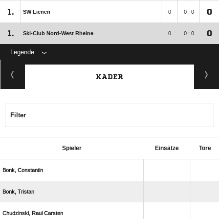
1.
0
SW Lienen
0
0 : 0
1.
0
Ski-Club Nord-West Rheine
0
0 : 0
Legende
KADER
Filter
Spieler
Einsätze
Tore
 
 
  