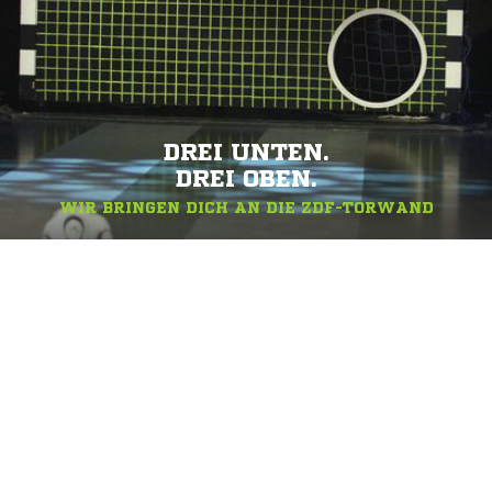
DREI UNTEN.
DREI OBEN.
WIR BRINGEN DICH AN DIE ZDF-TORWAND