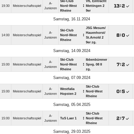
Ski-Club
VfL Eintracht
A-
:

:

19:30
Meisterschaftsspiel
Nord-West
Mettingen 2
Junioren
Rheine
9er
Samstag, 16.11.2024
JSG Mesum/​
Ski-Club
A-
Hauenhorst/​
:

:

14:00
Meisterschaftsspiel
Nord-West
Junioren
St.Arnold 2
Rheine
9er zg.
Samstag, 14.09.2024
Ski-Club
Ibbenbürener
A-
:

:

15:00
Meisterschaftsspiel
Nord-West
Spvg. 08 II
Junioren
Rheine
zg.
Samstag, 07.09.2024
Ski-Club
A-
Westfalia
:

:

15:00
Meisterschaftsspiel
Nord-West
Junioren
Hopsten 2
Rheine
Samstag, 05.04.2025
Ski-Club
A-
:

:

15:00
Meisterschaftsspiel
TuS Laer 1
Nord-West
Junioren
Rheine
Samstag, 29.03.2025