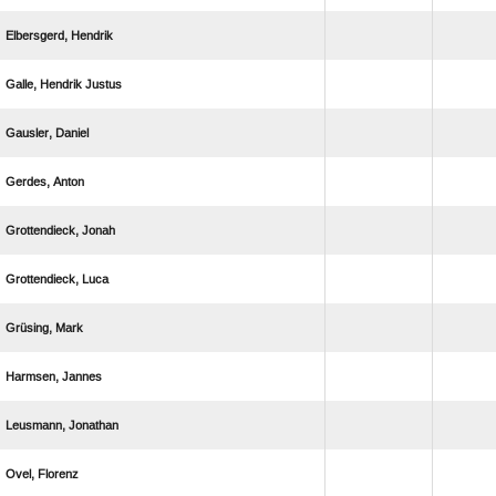
 
  
 
 
 
 
 
 
 
 