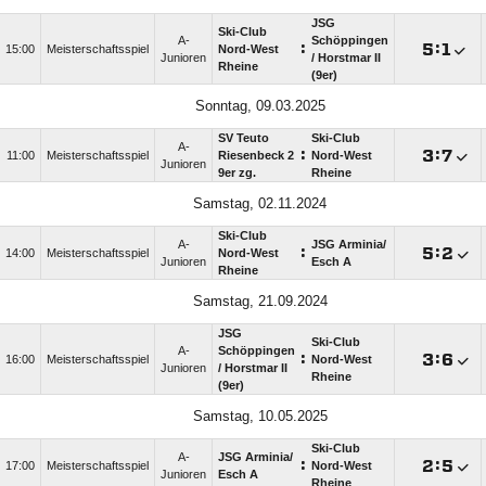
JSG
Ski-Club
A-
Schöppingen
:

:

15:00
Meisterschaftsspiel
Nord-West
Junioren
/​ Horstmar II
Rheine
(9er)
Sonntag, 09.03.2025
SV Teuto
Ski-Club
A-
:

:

11:00
Meisterschaftsspiel
Riesenbeck 2
Nord-West
Junioren
9er zg.
Rheine
Samstag, 02.11.2024
Ski-Club
A-
JSG Arminia/​
:

:

14:00
Meisterschaftsspiel
Nord-West
Junioren
Esch A
Rheine
Samstag, 21.09.2024
JSG
Ski-Club
A-
Schöppingen
:

:

16:00
Meisterschaftsspiel
Nord-West
Junioren
/​ Horstmar II
Rheine
(9er)
Samstag, 10.05.2025
Ski-Club
A-
JSG Arminia/​
:

:

17:00
Meisterschaftsspiel
Nord-West
Junioren
Esch A
Rheine