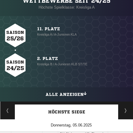
WETTBEWERBE SEIT 24/25
Höchste Spielklasse: Kreisliga A
11. PLATZ
SAISON
Kreisliga A / A-Junioren KLA
25/26
2. PLATZ
SAISON
Kreisliga B / A-Junioren KLB ST/TE
24/25
ALLE ANZEIGEN
HÖCHSTE SIEGE
Donnerstag, 05.06.2025