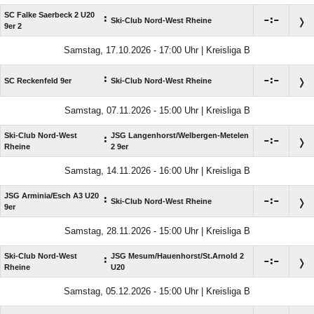
SC Falke Saerbeck 2 U20
:

:

Ski-Club Nord-West Rheine
9er 2
Samstag, 17.10.2026 - 17:00 Uhr | Kreisliga B
:

:

SC Reckenfeld 9er
Ski-Club Nord-West Rheine
Samstag, 07.11.2026 - 15:00 Uhr | Kreisliga B
Ski-Club Nord-West
JSG Langenhorst/​Welbergen-Metelen
:

:

Rheine
2 9er
Samstag, 14.11.2026 - 16:00 Uhr | Kreisliga B
JSG Arminia/​Esch A3 U20
:

:

Ski-Club Nord-West Rheine
9er
Samstag, 28.11.2026 - 15:00 Uhr | Kreisliga B
Ski-Club Nord-West
JSG Mesum/​Hauenhorst/​St.Arnold 2
:

:

Rheine
U20
Samstag, 05.12.2026 - 15:00 Uhr | Kreisliga B