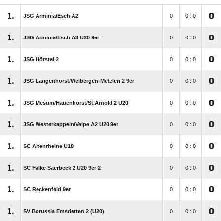
1.
0
JSG Arminia/​Esch A2
0
0 : 0
1.
0
JSG Arminia/​Esch A3 U20 9er
0
0 : 0
1.
0
JSG Hörstel 2
0
0 : 0
1.
0
JSG Langenhorst/​Welbergen-Metelen 2 9er
0
0 : 0
1.
0
JSG Mesum/​Hauenhorst/​St.Arnold 2 U20
0
0 : 0
1.
0
JSG Westerkappeln/​Velpe A2 U20 9er
0
0 : 0
1.
0
SC Altenrheine U18
0
0 : 0
1.
0
SC Falke Saerbeck 2 U20 9er 2
0
0 : 0
1.
0
SC Reckenfeld 9er
0
0 : 0
1.
0
SV Borussia Emsdetten 2 (U20)
0
0 : 0