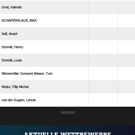
 
 
 
 
 
   
  
   
ANZEIGE
AKTUELLE WETTBEWERBE