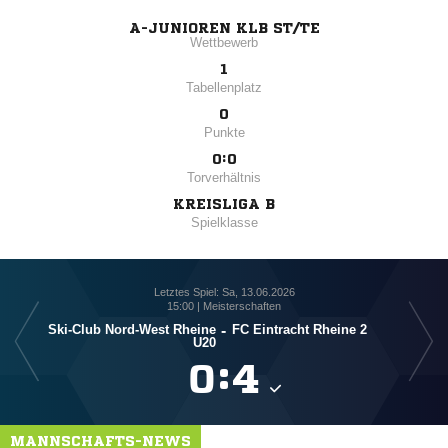
A-JUNIOREN KLB ST/TE
Wettbewerb
1
Tabellenplatz
0
Punkte
0:0
Torverhältnis
KREISLIGA B
Spielklasse
Letztes Spiel: Sa, 13.06.2026
15:00 | Meisterschaften
Ski-Club Nord-West Rheine
-
FC Eintracht Rheine 2
S
U20

:

MANNSCHAFTS-NEWS