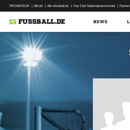
PROMATEUR
|
dfb.de
|
dfb-efootball.de
|
Fan Club Nationalmannschaft
|
Partner
FUSSBALL.DE
NEWS
L