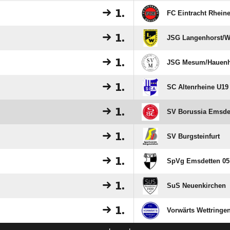
1.
FC Eintracht Rheine
1.
JSG Langenhorst/​W
1.
JSG Mesum/​Hauenho
1.
SC Altenrheine U19
1.
SV Borussia Emsde
1.
SV Burgsteinfurt
1.
SpVg Emsdetten 05
1.
SuS Neuenkirchen
1.
Vorwärts Wettringen