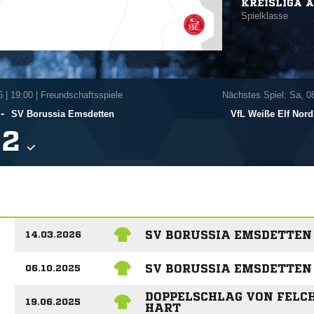
KREISLIGA A
Spielklasse
6
|
19:00 | Freundschaftsspiele
Nächstes Spiel: Sa, 0
-
SV Borussia Emsdetten
VfL Weiße Elf Nord

SV BORUSSIA EMSDETTEN 
14.03.2026
SV BORUSSIA EMSDETTEN S
06.10.2025
DOPPELSCHLAG VON FELCH
19.06.2025
HART