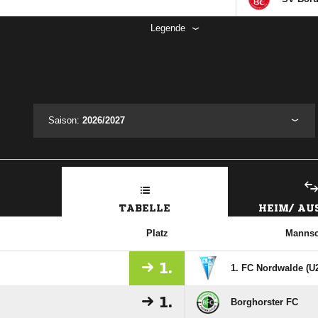
Legende
Saison:
2026/2027
TABELLE
HEIM/ A
Platz
Mannsc
1.
1. FC Nordwalde (U
1.
Borghorster FC