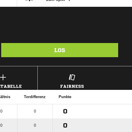
LOS
TABELLE
FAIRNESS
ältnis
Tordifferenz
Punkte
0
 0
0
0
 0
0