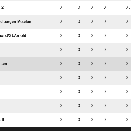
 2
0
0
0
0
0 :
elbergen-Metelen
0
0
0
0
0 :
rst/​St.Arnold
0
0
0
0
0 :
0
0
0
0
0 :
tten
0
0
0
0
0 :
0
0
0
0
0 :
0
0
0
0
0 :
0
0
0
0
0 :
 II
0
0
0
0
0 :