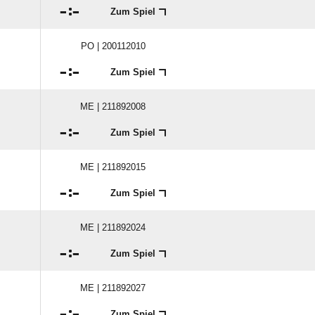

:

Zum Spiel
PO | 200112010

:

Zum Spiel
ME | 211892008

:

Zum Spiel
ME | 211892015

:

Zum Spiel
ME | 211892024

:

Zum Spiel
ME | 211892027

:

Zum Spiel