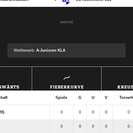
ANZEIGE
Wettbewerb:
A-Junioren KLA
USWÄRTS
FIEBERKURVE
KREUZ
haft
Spiele
G
U
V
Torverh
20)
0
0
0
0
0 :
0
0
0
0
0 :