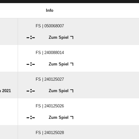
Info
FS | 050068007

:

Zum Spiel
FS | 240088014

:

Zum Spiel
FS | 240125027

:

n 2021
Zum Spiel
FS | 240125026

:

Zum Spiel
FS | 240125028