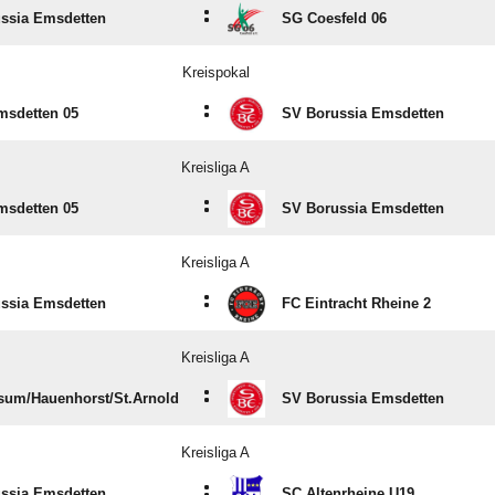
:
ssia Emsdetten
SG Coesfeld 06
Kreispokal
:
sdetten 05
SV Borussia Emsdetten
Kreisliga A
:
sdetten 05
SV Borussia Emsdetten
Kreisliga A
:
ssia Emsdetten
FC Eintracht Rheine 2
Kreisliga A
:
um/​Hauenhorst/​St.Arnold
SV Borussia Emsdetten
Kreisliga A
:
ssia Emsdetten
SC Altenrheine U19