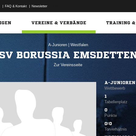
|
FAQ & Kontakt
|
Newsletter
Link
IGEN
VEREINE & VERBÄNDE
TRAINING &
A-Junioren
|
Westfalen
SV BORUSSIA EMSDETTE
Zur Vereinsseite
A-JUNIOREN
Wettbewerb
1
Tabellenplatz
0
Punkte
0:0
Torverhältnis