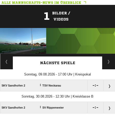
ALLE MANNSCHAFTS-NEWS IM ÜBERBLICK
1
BILDER /
VIDEOS
ANZEIGE
NÄCHSTE SPIELE
Sonntag, 09.08.2026 - 17:00 Uhr | Kreispokal
:

:

SKV Sandhofen 2
TSV Neckarau
Sonntag, 30.08.2026 - 12:30 Uhr | Kreisklasse B
:

:

SKV Sandhofen 2
SV Rippenweier