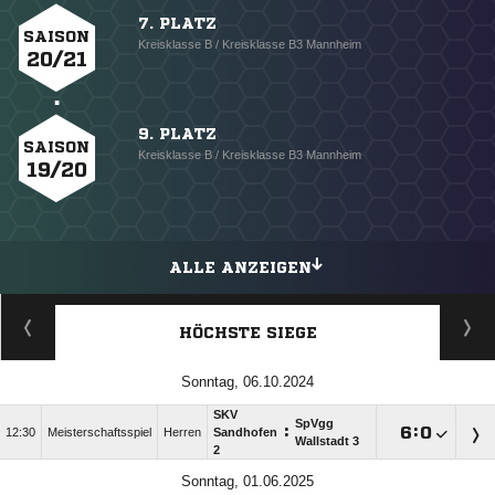
7. PLATZ
SAISON
Kreisklasse B / Kreisklasse B3 Mannheim
20/21
9. PLATZ
SAISON
Kreisklasse B / Kreisklasse B3 Mannheim
19/20
ALLE ANZEIGEN
HÖCHSTE SIEGE
Sonntag, 06.10.2024
SKV
SpVgg
:

:

12:30
Meisterschaftsspiel
Herren
Sandhofen
Wallstadt 3
2
Sonntag, 01.06.2025