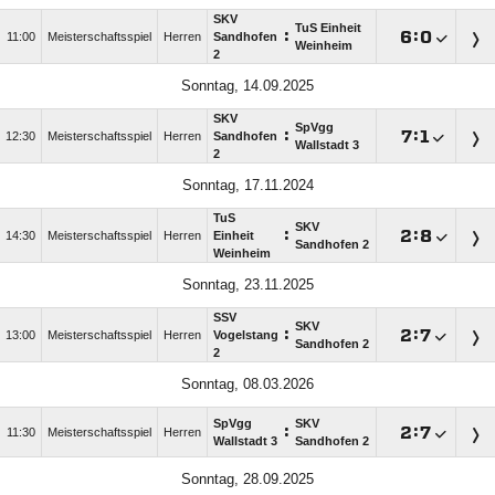
SKV
TuS Einheit
:

:

11:00
Meisterschaftsspiel
Herren
Sandhofen
Weinheim
2
Sonntag, 14.09.2025
SKV
SpVgg
:

:

12:30
Meisterschaftsspiel
Herren
Sandhofen
Wallstadt 3
2
Sonntag, 17.11.2024
TuS
SKV
:

:

14:30
Meisterschaftsspiel
Herren
Einheit
Sandhofen 2
Weinheim
Sonntag, 23.11.2025
SSV
SKV
:

:

13:00
Meisterschaftsspiel
Herren
Vogelstang
Sandhofen 2
2
Sonntag, 08.03.2026
SpVgg
SKV
:

:

11:30
Meisterschaftsspiel
Herren
Wallstadt 3
Sandhofen 2
Sonntag, 28.09.2025