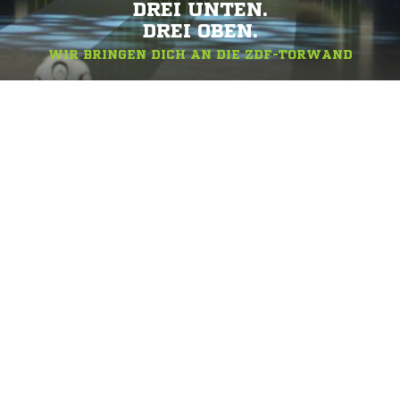
DREI UNTEN.
DREI OBEN.
WIR BRINGEN DICH AN DIE ZDF-TORWAND