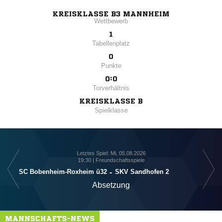
KREISKLASSE B3 MANNHEIM
Wettbewerb
1
Tabellenplatz
0
Punkte
0:0
Torverhältnis
KREISKLASSE B
Spielklasse
Letztes Spiel: Mi, 05.08.2026
19:30 | Freundschaftsspiele
SC Bobenheim-Roxheim ü32
-
SKV Sandhofen 2
Absetzung
MANNSCHAFTS-NEWS