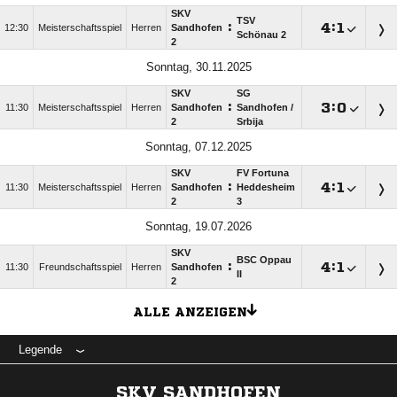
SKV
TSV
:

:

12:30
Meisterschaftsspiel
Herren
Sandhofen
Schönau 2
2
Sonntag, 30.11.2025
SKV
SG
:

:

11:30
Meisterschaftsspiel
Herren
Sandhofen
Sandhofen /​
2
Srbija
Sonntag, 07.12.2025
SKV
FV Fortuna
:

:

11:30
Meisterschaftsspiel
Herren
Sandhofen
Heddesheim
2
3
Sonntag, 19.07.2026
SKV
BSC Oppau
:

:

11:30
Freundschaftsspiel
Herren
Sandhofen
II
2
ALLE ANZEIGEN
Legende
SKV SANDHOFEN