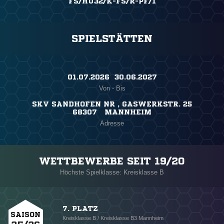
FS/HÜ32/K-FS/R-PF/1
SPIELSTÄTTEN
01.07.2026 ​ 30.06.2027
Von - Bis
SKV SANDHOFEN NR , GASWERKSTR. 25
68307 MANNHEIM
Adresse
WETTBEWERBE SEIT 19/20
Höchste Spielklasse: Kreisklasse B
7. PLATZ
SAISON
Kreisklasse B / Kreisklasse B3 Mannheim