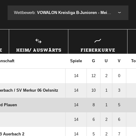
Wettbewerb:
VOWALON Kreisliga B-Junioren - Meisterrunde
E
HEIM/ AUSWÄRTS
FIEBERKURVE
nschaft
Spiele
G
U
V
To
14
12
2
0
rbach /​ SV Merkur 06 Oelsnitz
14
10
1
3
rd Plauen
14
8
1
5
14
6
2
6
fB Auerbach 2
14
5
2
7