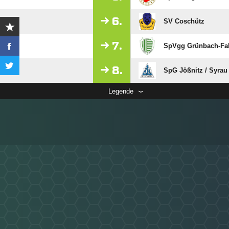
6.
SV Coschütz
7.
SpVgg Grünbach-Fal
8.
SpG Jößnitz /​ Syrau
Legende