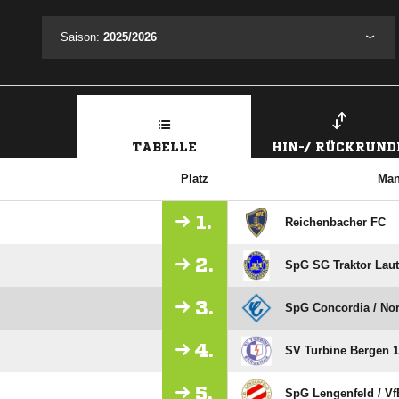
Saison:
2025/2026
TABELLE
HIN-/ RÜCKRUND
Platz
Man
1.
Reichenbacher FC
2.
SpG SG Traktor Laute
3.
SpG Concordia /​ No
4.
SV Turbine Bergen 1
5.
SpG Lengenfeld /​ V