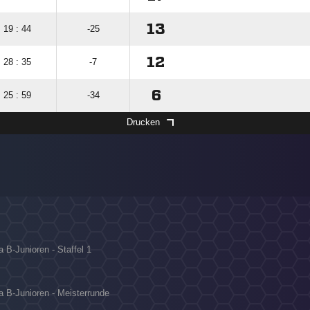
13
19 : 44
-25
12
28 : 35
-7
6
25 : 59
-34
Drucken
 B-Junioren - Staffel 1
a B-Junioren - Meisterrunde