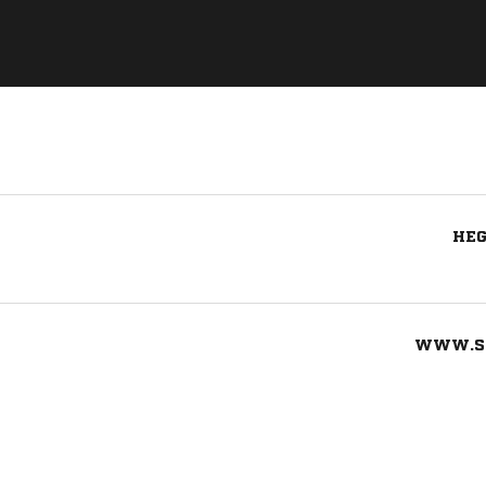
HEG
WWW.SV
Nachricht an SV Concordia Plauen