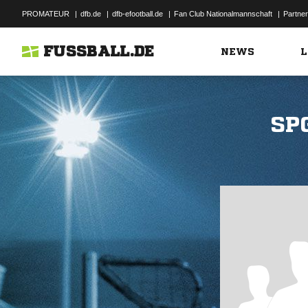
PROMATEUR
|
dfb.de
|
dfb-efootball.de
|
Fan Club Nationalmannschaft
|
Partner
FUSSBALL.DE
NEWS
L
SP