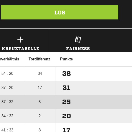
LOS
KREUZTABELLE
FAIRNESS
rverhältnis
Tordifferenz
Punkte
38
54 : 20
34
31
37 : 20
17
25
37 : 32
5
20
34 : 32
2
17
41 : 33
8