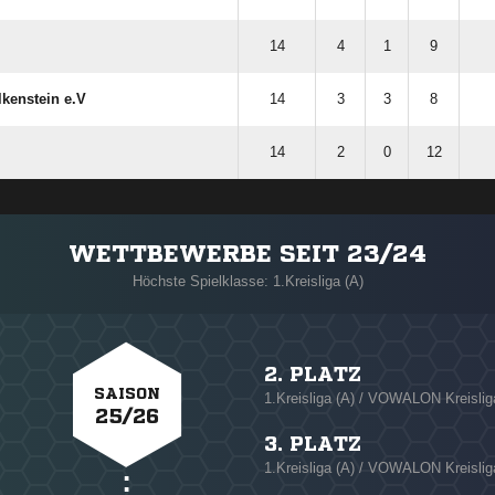
14
4
1
9
kenstein e.V
14
3
3
8
14
2
0
12
WETTBEWERBE SEIT 23/24
Höchste Spielklasse: 1.Kreisliga (A)
2. PLATZ
SAISON
1.Kreisliga (A) / VOWALON Kreisliga
25/26
3. PLATZ
1.Kreisliga (A) / VOWALON Kreislig