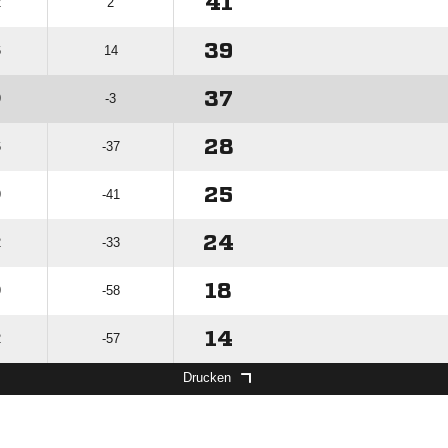
41
2
2
39
6
14
37
9
-3
28
6
-37
25
9
-41
24
2
-33
18
9
-58
14
2
-57
Drucken