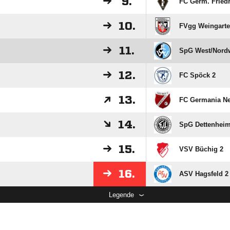
9.
FC Germ. Friedr
10.
FVgg Weingarte
11.
SpG West/​Nord
12.
FC Spöck 2
13.
FC Germania Ne
14.
SpG Dettenheim
15.
VSV Büchig 2
16.
ASV Hagsfeld 2
Legende