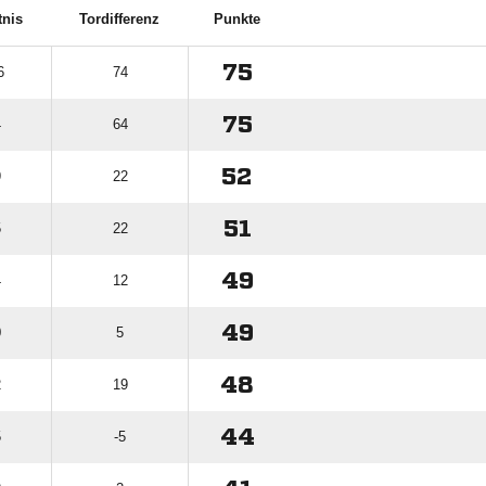
tnis
Tordifferenz
Punkte
75
6
74
75
4
64
52
9
22
51
5
22
49
4
12
49
0
5
48
2
19
44
5
-5