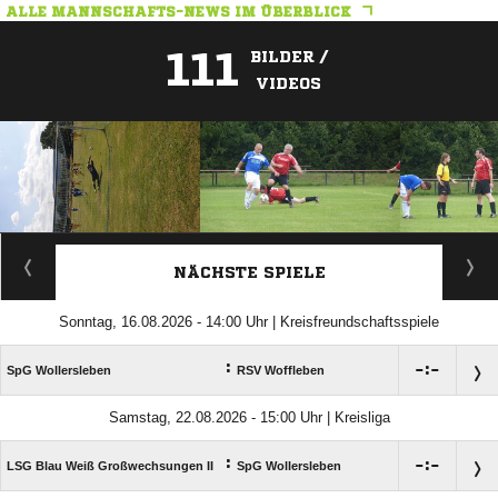
ALLE MANNSCHAFTS-NEWS IM ÜBERBLICK
111
BILDER /
VIDEOS
ANZEIGE
NÄCHSTE SPIELE
Sonntag, 16.08.2026 - 14:00 Uhr | Kreisfreundschaftsspiele
:

:

SpG Wollersleben
RSV Woffleben
Samstag, 22.08.2026 - 15:00 Uhr | Kreisliga
:

:

LSG Blau Weiß Großwechsungen II
SpG Wollersleben