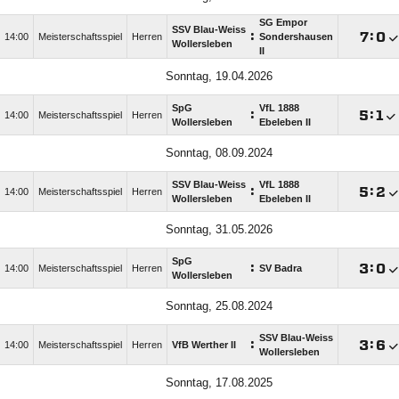
SG Empor
SSV Blau-Weiss
:

:

14:00
Meisterschaftsspiel
Herren
Sondershausen
Wollersleben
II
Sonntag, 19.04.2026
SpG
VfL 1888
:

:

14:00
Meisterschaftsspiel
Herren
Wollersleben
Ebeleben II
Sonntag, 08.09.2024
SSV Blau-Weiss
VfL 1888
:

:

14:00
Meisterschaftsspiel
Herren
Wollersleben
Ebeleben II
Sonntag, 31.05.2026
SpG
:

:

14:00
Meisterschaftsspiel
Herren
SV Badra
Wollersleben
Sonntag, 25.08.2024
SSV Blau-Weiss
:

:

14:00
Meisterschaftsspiel
Herren
VfB Werther II
Wollersleben
Sonntag, 17.08.2025