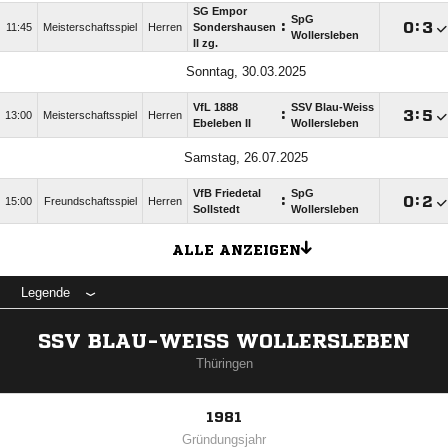
SG Empor
SpG
:

:

11:45
Meisterschaftsspiel
Herren
Sondershausen
Wollersleben
II zg.
Sonntag, 30.03.2025
VfL 1888
SSV Blau-Weiss
:

:

13:00
Meisterschaftsspiel
Herren
Ebeleben II
Wollersleben
Samstag, 26.07.2025
VfB Friedetal
SpG
:

:

15:00
Freundschaftsspiel
Herren
Sollstedt
Wollersleben
ALLE ANZEIGEN
Legende
SSV BLAU-WEISS WOLLERSLEBEN
Thüringen
1981
Gründungsjahr