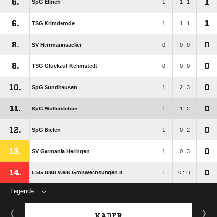
6.
1
SpG Ellrich
1
1 : 1
6.
1
TSG Krimderode
1
1 : 1
8.
0
SV Herrmannsacker
0
0 : 0
8.
0
TSG Glückauf Kehmstedt
0
0 : 0
10.
0
SpG Sundhausen
1
2 : 3
11.
0
SpG Wollersleben
1
1 : 2
12.
0
SpG Bielen
1
0 : 2
13.
0
SV Germania Heringen
1
0 : 3
14.
0
LSG Blau Weiß Großwechsungen II
1
0 : 11
Legende
KADER