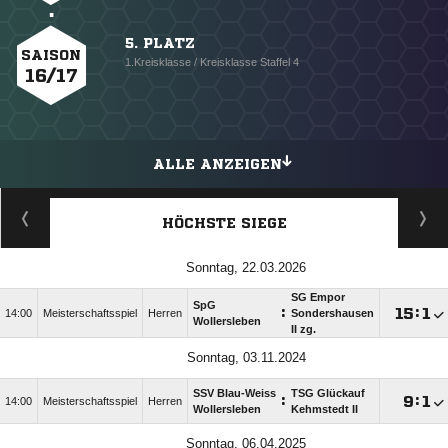
5. PLATZ
SAISON
1.Kreisklasse / Kreisklasse Staffel 4
16/17
ALLE ANZEIGEN
HÖCHSTE SIEGE
Sonntag, 22.03.2026
SG Empor
SpG
:

:

14:00
Meisterschaftsspiel
Herren
Sondershausen
Wollersleben
II zg.
Sonntag, 03.11.2024
SSV Blau-Weiss
TSG Glückauf
:

:

14:00
Meisterschaftsspiel
Herren
Wollersleben
Kehmstedt II
Sonntag, 06.04.2025