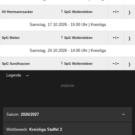
:

:

SV Herrmannsacker
SpG Wollersleben
Samstag, 17.10.2026 - 15:00 Uhr | Kreisliga
:

:

SpG Bielen
SpG Wollersleben
Samstag, 24.10.2026 - 14:00 Uhr | Kreisliga
:

:

SpG Sundhausen
SpG Wollersleben
Legende
ANZEIGE
Saison:
2026/2027
Wettbewerb:
Kreisliga Staffel 2