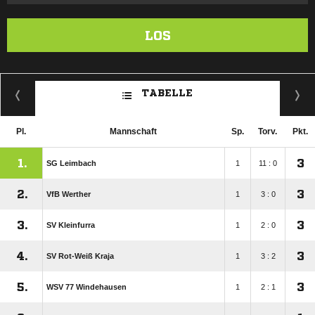
LOS
TABELLE
Pl.
Mannschaft
Sp.
Torv.
Pkt.
1.
3
SG Leimbach
1
11 : 0
2.
3
VfB Werther
1
3 : 0
3.
3
SV Kleinfurra
1
2 : 0
4.
3
SV Rot-Weiß Kraja
1
3 : 2
5.
3
WSV 77 Windehausen
1
2 : 1