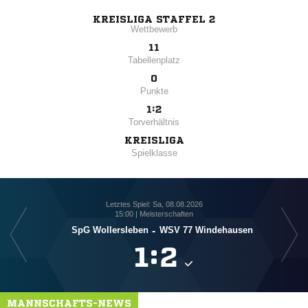
KREISLIGA STAFFEL 2
Wettbewerb
11
Tabellenplatz
0
Punkte
1:2
Torverhältnis
KREISLIGA
Spielklasse
Letztes Spiel: Sa, 08.08.2026
15:00 | Meisterschaften
SpG Wollersleben
-
WSV 77 Windehausen

:

MANNSCHAFTS-NEWS