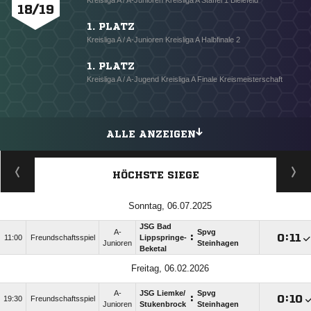
Kreisliga A / A-Junioren Kreisliga A Staffel 1 Bielefeld
18/19
1. PLATZ
Kreisliga A / A-Junioren Kreisliga A Halbfinale 2
1. PLATZ
Kreisliga A / A-Jugend Kreisliga A Finale Kreismeisterschaft
ALLE ANZEIGEN
HÖCHSTE SIEGE
Sonntag, 06.07.2025
JSG Bad
A-
Spvg
:

:

11:00
Freundschaftsspiel
Lippspringe-
Junioren
Steinhagen
Beketal
Freitag, 06.02.2026
A-
JSG Liemke/​
Spvg
:

:

19:30
Freundschaftsspiel
Junioren
Stukenbrock
Steinhagen