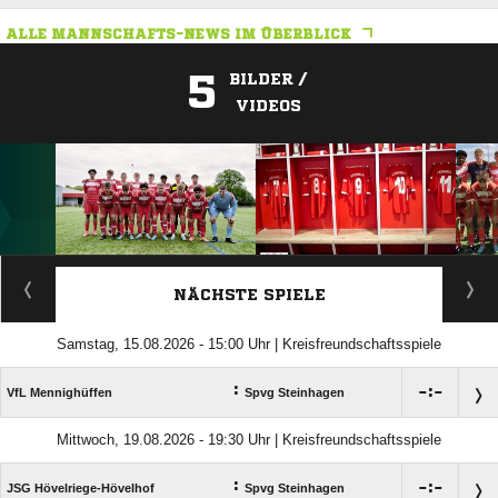
ALLE MANNSCHAFTS-NEWS IM ÜBERBLICK
5
BILDER /
VIDEOS
ANZEIGE
NÄCHSTE SPIELE
Samstag, 15.08.2026 - 15:00 Uhr | Kreisfreundschaftsspiele
:

:

VfL Mennighüffen
Spvg Steinhagen
Mittwoch, 19.08.2026 - 19:30 Uhr | Kreisfreundschaftsspiele
:

:

JSG Hövelriege-Hövelhof
Spvg Steinhagen