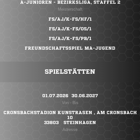
A-JUNIOREN - BEZIRKSLIGA, STAFFEL 2
Meisterschaft
FS/AJ/K-FS/HF/1
FS/AJ/K-FS/OS/1
FS/AJ/K-FS/PB/1
FREUNDSCHAFTSSPIEL MA-JUGEND
SPIELSTÄTTEN
01.07.2026 ​ 30.06.2027
Von - Bis
CRONSBACHSTADION KUNSTRASEN , AM CRONSBACH
10
33803 STEINHAGEN
Adresse