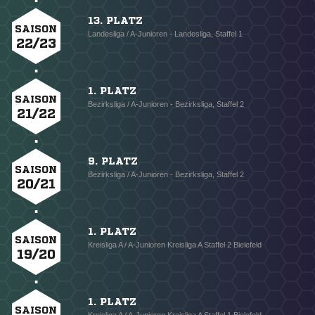
13. PLATZ
SAISON
Landesliga / A-Junioren - Landesliga, Staffel 1
22/23
1. PLATZ
SAISON
Bezirksliga / A-Junioren - Bezirksliga, Staffel 2
21/22
9. PLATZ
SAISON
Bezirksliga / A-Junioren - Bezirksliga, Staffel 2
20/21
1. PLATZ
SAISON
Kreisliga A / A-Junioren Kreisliga A Staffel 2 Bielefeld
19/20
1. PLATZ
SAISON