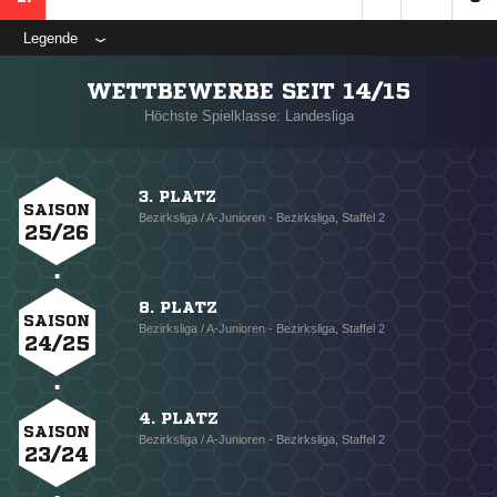
Legende
WETTBEWERBE SEIT 14/15
Höchste Spielklasse: Landesliga
3. PLATZ
SAISON
Bezirksliga / A-Junioren - Bezirksliga, Staffel 2
25/26
8. PLATZ
SAISON
Bezirksliga / A-Junioren - Bezirksliga, Staffel 2
24/25
4. PLATZ
SAISON
Bezirksliga / A-Junioren - Bezirksliga, Staffel 2
23/24