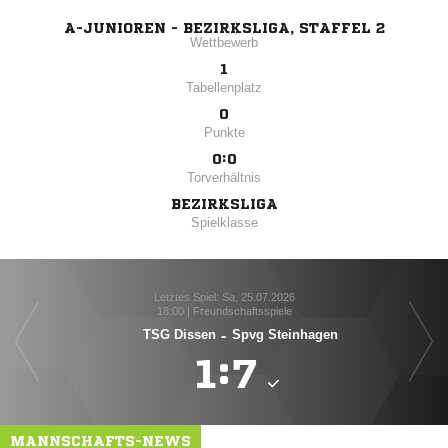
A-JUNIOREN - BEZIRKSLIGA, STAFFEL 2
Wettbewerb
1
Tabellenplatz
0
Punkte
0:0
Torverhältnis
BEZIRKSLIGA
Spielklasse
Letztes Spiel: Sa, 25.07.2026
18:00 | Freundschaftsspiele
TSG Dissen
-
Spvg Steinhagen

:

MANNSCHAFTS-NEWS