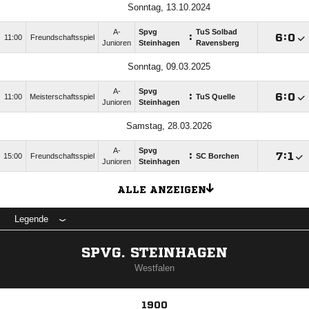
Sonntag, 13.10.2024
A-
Spvg
TuS Solbad
:

:

11:00
Freundschaftsspiel
Junioren
Steinhagen
Ravensberg
Sonntag, 09.03.2025
A-
Spvg
:

:

11:00
Meisterschaftsspiel
TuS Quelle
Junioren
Steinhagen
Samstag, 28.03.2026
A-
Spvg
:

:

15:00
Freundschaftsspiel
SC Borchen
Junioren
Steinhagen
ALLE ANZEIGEN
Legende
SPVG. STEINHAGEN
Westfalen
1900