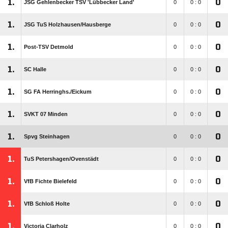
1.
0
JSG Gehlenbecker TSV 'Lübbecker Land'
0
0 : 0
1.
0
JSG TuS Holzhausen/​Hausberge
0
0 : 0
1.
0
Post-TSV Detmold
0
0 : 0
1.
0
SC Halle
0
0 : 0
1.
0
SG FA Herringhs./​Eickum
0
0 : 0
1.
0
SVKT 07 Minden
0
0 : 0
1.
0
Spvg Steinhagen
0
0 : 0
1.
0
TuS Petershagen/​Ovenstädt
0
0 : 0
1.
0
VfB Fichte Bielefeld
0
0 : 0
1.
0
VfB Schloß Holte
0
0 : 0
1.
0
Victoria Clarholz
0
0 : 0