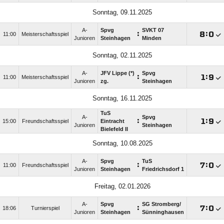
Sonntag, 09.11.2025
A-
Spvg
SVKT 07
:

:

11:00
Meisterschaftsspiel
Junioren
Steinhagen
Minden
Sonntag, 02.11.2025
A-
JFV Lippe (*)
Spvg
:

:

11:00
Meisterschaftsspiel
Junioren
zg.
Steinhagen
Sonntag, 16.11.2025
TuS
A-
Spvg
:

:

15:00
Freundschaftsspiel
Eintracht
Junioren
Steinhagen
Bielefeld II
Sonntag, 10.08.2025
A-
Spvg
TuS
:

:

11:00
Freundschaftsspiel
Junioren
Steinhagen
Friedrichsdorf 1
Freitag, 02.01.2026
A-
Spvg
SG Stromberg/​
:

:

18:06
Turnierspiel
Junioren
Steinhagen
Sünninghausen