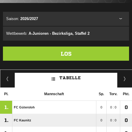
Saison:
2026/2027
Wettbewerb:
A-Junioren - Bezirksliga, Staffel 2
LOS
TABELLE
Pl.
Mannschaft
Sp.
Torv.
Pkt.
1.
0
FC Gütersloh
0
0 : 0
1.
0
FC Kaunitz
0
0 : 0