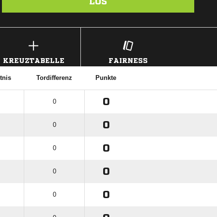
LOS
KREUZTABELLE
FAIRNESS
tnis
Tordifferenz
Punkte
0
0
0
0
0
0
0
0
0
0