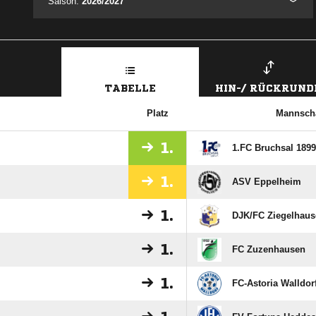
Saison:
2026/2027
TABELLE
HIN-/ RÜCKRUND
Platz
Mannscha
1.
1.FC Bruchsal 1899
1.
ASV Eppelheim
1.
DJK/​FC Ziegelhaus
1.
FC Zuzenhausen
1.
FC-Astoria Walldor