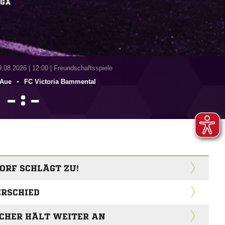
IGA
9.08.2026
|
12:00 | Freundschaftsspiele
-
-Aue
FC Victoria Bammental
:


ORF SCHLÄGT ZU!
ERSCHIED
ACHER HÄLT WEITER AN