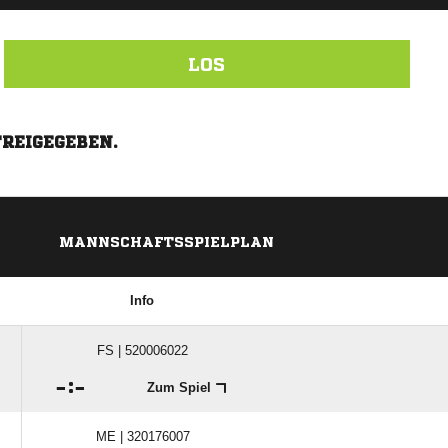
LOS
FREIGEGEBEN.
MANNSCHAFTSSPIELPLAN
Info
FS | 520006022

:

Zum Spiel
ME | 320176007