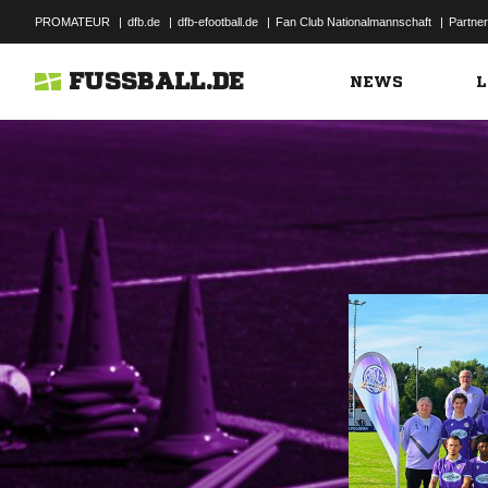
PROMATEUR
|
dfb.de
|
dfb-efootball.de
|
Fan Club Nationalmannschaft
|
Partner
FUSSBALL.DE
NEWS
L