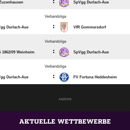
:
Zuzenhausen
SpVgg Durlach-Aue
Verbandsliga
:
gg Durlach-Aue
VfR Gommersdorf
Verbandsliga
:
 1862/​09 Weinheim
SpVgg Durlach-Aue
Verbandsliga
:
gg Durlach-Aue
FV Fortuna Heddesheim
ANZEIGE
AKTUELLE WETTBEWERBE