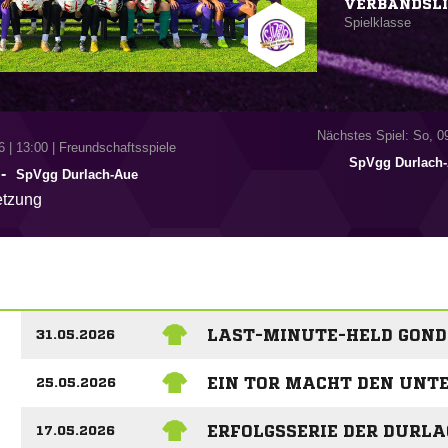
VERBANDSL
Spielklasse
Nächstes Spiel: So, 0
6
|
13:00 | Freundschaftsspiele
SpVgg Durlach
-
SpVgg Durlach-Aue
tzung
LAST-MINUTE-HELD GOND
31.05.2026
EIN TOR MACHT DEN UNT
25.05.2026
ERFOLGSSERIE DER DURL
17.05.2026