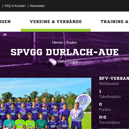
|
FAQ & Kontakt
|
Newsletter
Link
IGEN
VEREINE & VERBÄNDE
TRAINING &
Herren
|
Baden
SPVGG DURLACH-AUE
Zur Vereinsseite
BFV-VERBAN
Wettbewerb
1
Tabellenplatz
0
Punkte
0:0
Torverhältnis