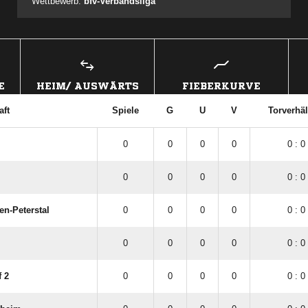
Wettbewerb:
bfv-Verbandsliga
E
HEIM/ AUSWÄRTS
FIEBERKURVE
ft
Spiele
G
U
V
Torverhäl
0
0
0
0
0 : 0
0
0
0
0
0 : 0
en-Peterstal
0
0
0
0
0 : 0
0
0
0
0
0 : 0
f 2
0
0
0
0
0 : 0