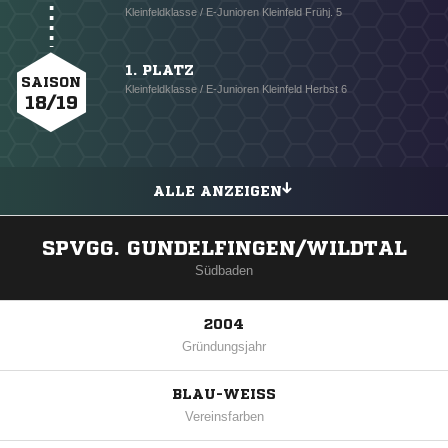
Kleinfeldklasse / E-Junioren Kleinfeld Frühj. 5
1. PLATZ
SAISON
Kleinfeldklasse / E-Junioren Kleinfeld Herbst 6
18/19
ALLE ANZEIGEN
SPVGG. GUNDELFINGEN/WILDTAL
Südbaden
2004
Gründungsjahr
BLAU-WEISS
Vereinsfarben