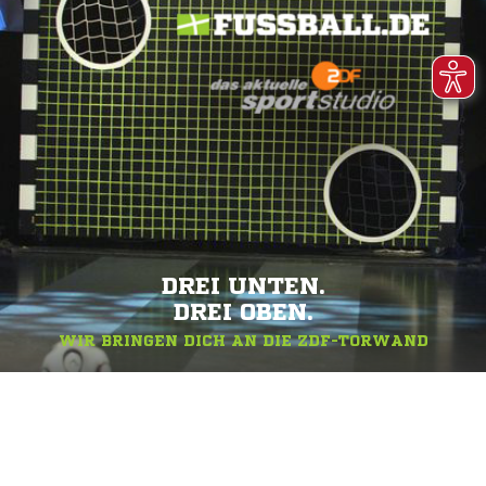
DREI UNTEN.
DREI OBEN.
WIR BRINGEN DICH AN DIE ZDF-TORWAND