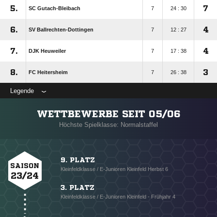
5.
7
SC Gutach-Bleibach
7
24 : 30
6.
4
SV Ballrechten-Dottingen
7
12 : 27
7.
4
DJK Heuweiler
7
17 : 38
8.
3
FC Heitersheim
7
26 : 38
Legende
WETTBEWERBE SEIT 05/06
Höchste Spielklasse: Normalstaffel
9. PLATZ
SAISON
Kleinfeldklasse / E-Junioren Kleinfeld Herbst 6
23/24
3. PLATZ
Kleinfeldklasse / E-Junioren Kleinfeld - Frühjahr 4