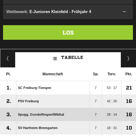
Wettbewerb:
E-Junioren Kleinfeld - Frühjahr 4
LOS
TABELLE
Pl.
Mannschaft
Sp.
Torv.
Pkt.
1.
21
SC Freiburg-Tiengen
7
53 : 17
2.
16
PSV Freiburg
7
42 : 25
3.
16
Spvgg. Gundelfingen/​Wildtal
7
28 : 14
4.
10
SV Hartheim-Bremgarten
7
18 : 31