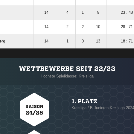
14
4
1
9
23 : 48
14
2
2
10
28 : 71
erg
14
1
0
13
18 : 71
WETTBEWERBE SEIT 22/23
Höchste Spielklasse: Kreisliga
1. PLATZ
SAISON
Kreisliga / B-Junioren Kreisliga 202
24/25