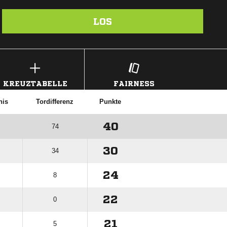
LOS
KREUZTABELLE
FAIRNESS
nis
Tordifferenz
Punkte
40
74
30
34
24
8
22
0
21
5