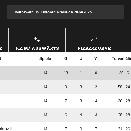
Wettbewerb:
B-Junioren Kreisliga 2024/2025
E
HEIM/ AUSWÄRTS
FIEBERKURVE
t
Spiele
G
U
V
Torverhält
14
13
1
0
80 : 6
14
9
3
2
58 : 24
14
7
3
4
36 : 28
14
6
4
4
28 : 28
huer II
14
7
0
7
31 : 26