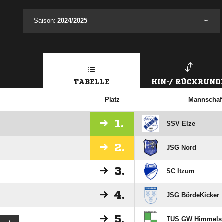
Saison:
2024/2025
TABELLE
HIN-/ RÜCKRUND
Platz
Mannschaf
1.
SSV Elze
2.
JSG Nord
3.
SC Itzum
4.
JSG BördeKicker
5.
TUS GW Himmelst