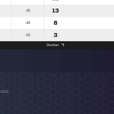
13
-25
8
-43
3
-53
Drucken
4/2025