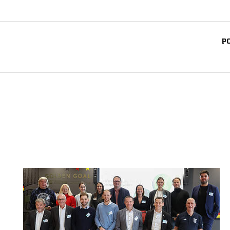
P
Nachricht an SSV Elze