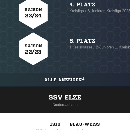
4. PLATZ
SAISON
Kreisliga / B-Junioren Kreisliga 202
23/24
5. PLATZ
SAISON
1.Kreisklasse / B-Junioren 1. Kreis
22/23
ALLE ANZEIGEN
SSV ELZE
Niedersachsen
1910
BLAU-WEISS