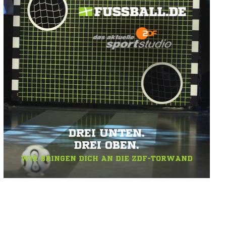
DREI UNTEN.
DREI OBEN.
WIR BRINGEN DICH AN DIE ZDF-TORWAND