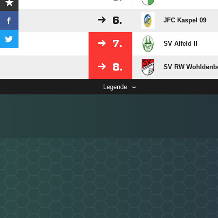
6.
JFC Kaspel 09
7.
SV Alfeld II
8.
SV RW Wohldenb
Legende