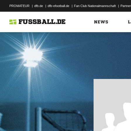
PROMATEUR
|
dfb.de
|
dfb-efootball.de
|
Fan Club Nationalmannschaft
|
Partner
FUSSBALL.DE
NEWS
L