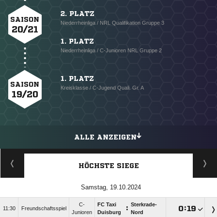
2. PLATZ
SAISON
Niederrheinliga / NRL Qualifikation Gruppe 3
20/21
1. PLATZ
Niederrheinliga / C-Junioren NRL Gruppe 2
1. PLATZ
SAISON
Kreisklasse / C-Jugend Quali. Gr. A
19/20
ALLE ANZEIGEN
HÖCHSTE SIEGE
Samstag, 19.10.2024
C-
FC Taxi
Sterkrade-
:

:

11:30
Freundschaftsspiel
Junioren
Duisburg
Nord