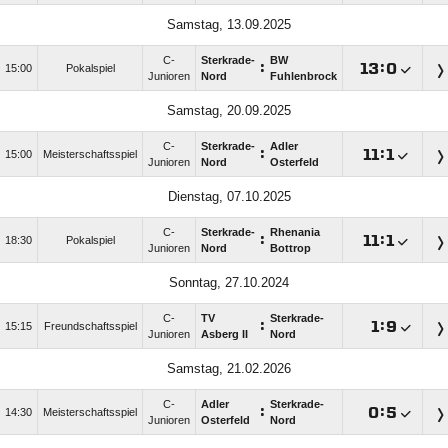
Samstag, 13.09.2025
C-
Sterkrade-
BW
:

:

15:00
Pokalspiel
Junioren
Nord
Fuhlenbrock
Samstag, 20.09.2025
C-
Sterkrade-
Adler
:

:

15:00
Meisterschaftsspiel
Junioren
Nord
Osterfeld
Dienstag, 07.10.2025
C-
Sterkrade-
Rhenania
:

:

18:30
Pokalspiel
Junioren
Nord
Bottrop
Sonntag, 27.10.2024
C-
TV
Sterkrade-
:

:

15:15
Freundschaftsspiel
Junioren
Asberg II
Nord
Samstag, 21.02.2026
C-
Adler
Sterkrade-
:

:

14:30
Meisterschaftsspiel
Junioren
Osterfeld
Nord