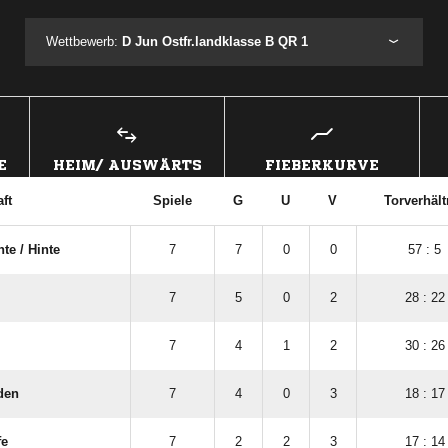
Wettbewerb:
D Jun Ostfr.landklasse B QR 1
E
HEIM/ AUSWÄRTS
FIEBERKURVE
ft
Spiele
G
U
V
Torverhält
e /​ Hinte
7
7
0
0
57 : 5
7
5
0
2
28 : 22
7
4
1
2
30 : 26
den
7
4
0
3
18 : 17
fe
7
2
2
3
17 : 14