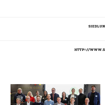
SIEDLUN
HTTP:://WWW.
Nachricht an Süderneulander SV