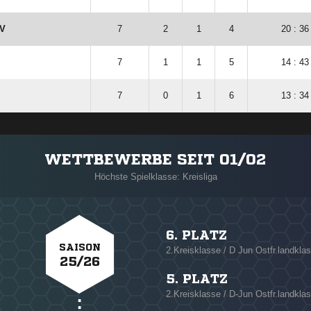
SV
7
2
1
4
20 : 36
7
1
1
5
14 : 43
7
0
1
6
13 : 34
WETTBEWERBE SEIT 01/02
Höchste Spielklasse: Kreisliga
6. PLATZ
SAISON
2.Kreisklasse / D Jun Ostfr.landkl
25/26
5. PLATZ
2.Kreisklasse / D-Jun Ostfr.landkl