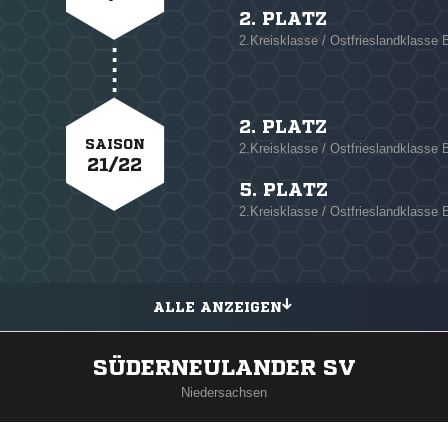
2. PLATZ
2.Kreisklasse / Ostfrieslandklasse 
2. PLATZ
SAISON
2.Kreisklasse / Ostfrieslandklasse
21/22
5. PLATZ
2.Kreisklasse / Ostfrieslandklasse
ALLE ANZEIGEN
SÜDERNEULANDER SV
Niedersachsen