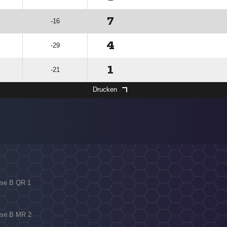
7
-16
4
-29
1
-21
Drucken
asse B QR 1
asse B MR 2