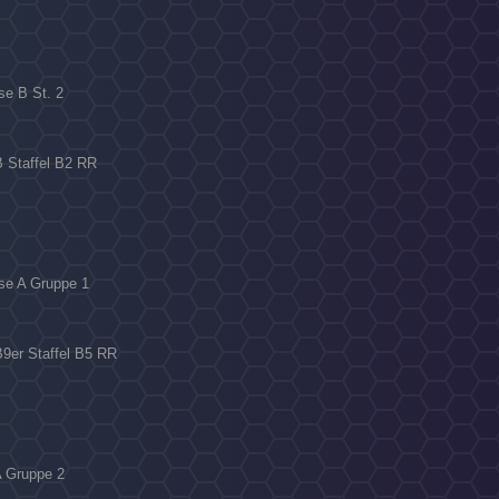
se B St. 2
B Staffel B2 RR
sse A Gruppe 1
B9er Staffel B5 RR
A Gruppe 2