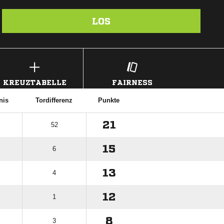
LOS
KREUZTABELLE
FAIRNESS
nis
Tordifferenz
Punkte
21
52
15
6
13
4
12
1
8
3