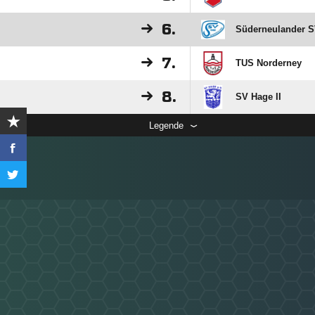
6.
Süderneulander 
7.
TUS Norderney
8.
SV Hage II
Legende