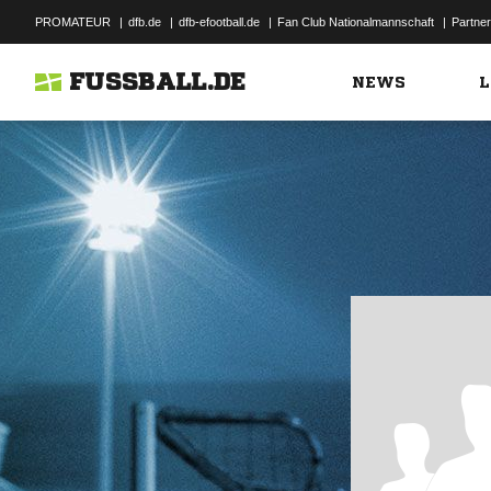
PROMATEUR
|
dfb.de
|
dfb-efootball.de
|
Fan Club Nationalmannschaft
|
Partner
FUSSBALL.DE
NEWS
L