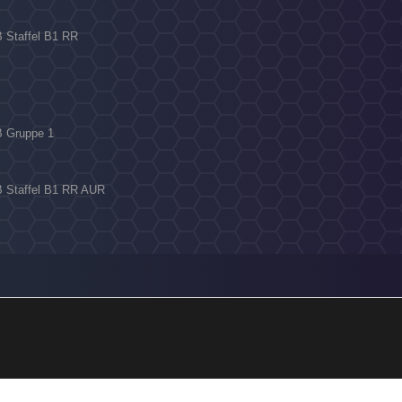
B Staffel B1 RR
 B Gruppe 1
 B Staffel B1 RR AUR