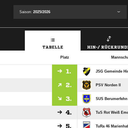
Saison:
2025/2026
TABELLE
HIN-/ RÜCKRUND
Platz
Mannscha
1.
JSG Gemeinde Hint
2.
PSV Norden II
3.
SUS Berumerfehn
4.
TuS Rot Weiß Em
5.
TuRa 46 Marienha