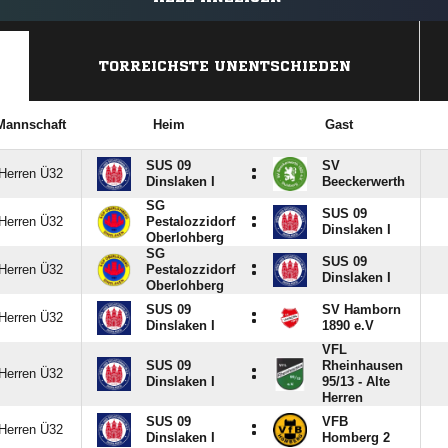
TORREICHSTE UNENTSCHIEDEN
Mannschaft
Heim
Gast
SUS 09
SV
:
Herren Ü32
Dinslaken I
Beeckerwerth
SG
SUS 09
:
Herren Ü32
Pestalozzidorf
Dinslaken I
Oberlohberg
SG
SUS 09
:
Herren Ü32
Pestalozzidorf
Dinslaken I
Oberlohberg
SUS 09
SV Hamborn
:
Herren Ü32
Dinslaken I
1890 e.V
VFL
SUS 09
Rheinhausen
:
Herren Ü32
Dinslaken I
95/​13 - Alte
Herren
SUS 09
VFB
:
Herren Ü32
Dinslaken I
Homberg 2