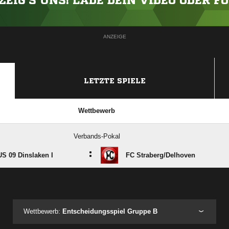
ZEIG'S UNS! LADE DEIN VIDEO ODER F
ANZEIGE
LETZTE SPIELE
Wettbewerb
Verbands-Pokal
:
S 09 Dinslaken I
FC Straberg/​Delhoven
ANZEIGE
Wettbewerb:
Entscheidungsspiel Gruppe B