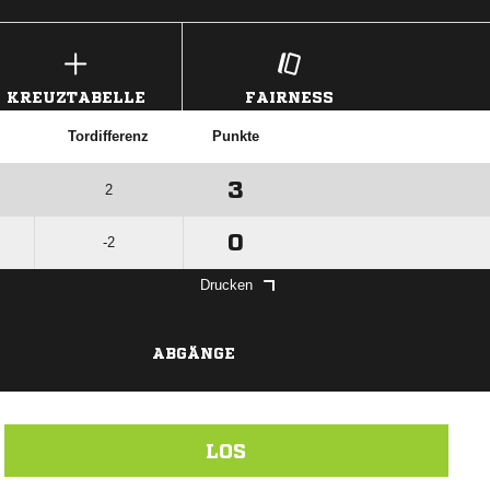
KREUZTABELLE
FAIRNESS
Tordifferenz
Punkte
3
2
0
-2
Drucken
ABGÄNGE
LOS