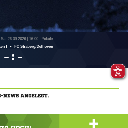
 Sa, 26.09.2026
|
16:00 | Pokale
-
en I
FC Straberg/​Delhoven
:


S-NEWS ANGELEGT.
+