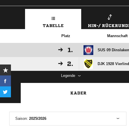
TABELLE
HIN-/ RÜCKRUND
Platz
Mannschaft
1.
SUS 09 Dinslaken
2.
DJK 1928 Vierlin
Legende
KADER
Saison:
2025/2026