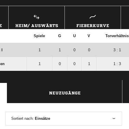
E
HEIM/ AUSWÄRTS
FIEBERKURVE
Spiele
G
U
V
Torverhältnis
 I
1
1
0
0
3 : 1
den
1
0
0
1
1 : 3
NEUZUGÄNGE
Sortiert nach:
Einsätze