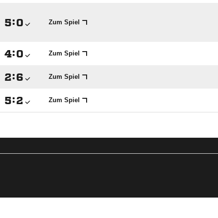

:

Zum Spiel

:

Zum Spiel

:

Zum Spiel

:

Zum Spiel