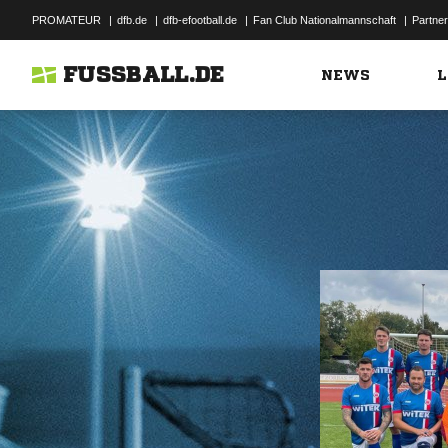
PROMATEUR
|
dfb.de
|
dfb-efootball.de
|
Fan Club Nationalmannschaft
|
Partner
FUSSBALL.DE
NEWS
L