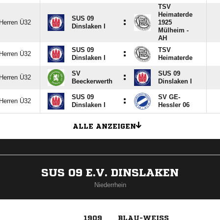
TSV
Heimaterde
SUS 09
:
Herren Ü32
1925
Dinslaken I
Mülheim -
AH
SUS 09
TSV
:
Herren Ü32
Dinslaken I
Heimaterde
SV
SUS 09
:
Herren Ü32
Beeckerwerth
Dinslaken I
SUS 09
SV GE-
:
Herren Ü32
Dinslaken I
Hessler 06
ALLE ANZEIGEN
SUS 09 E.V. DINSLAKEN
Niederrhein
1909
BLAU-WEISS