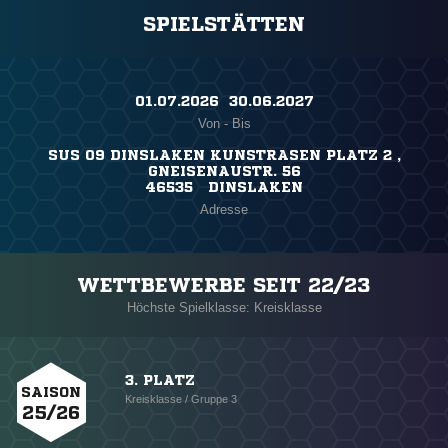
SPIELSTÄTTEN
01.07.2026 ​ 30.06.2027
Von - Bis
SUS 09 DINSLAKEN KUNSTRASEN PLATZ 2 ,
GNEISENAUSTR. 56
46535 DINSLAKEN
Adresse
WETTBEWERBE SEIT 22/23
Höchste Spielklasse: Kreisklasse
3. PLATZ
SAISON
Kreisklasse / Gruppe 3
25/26