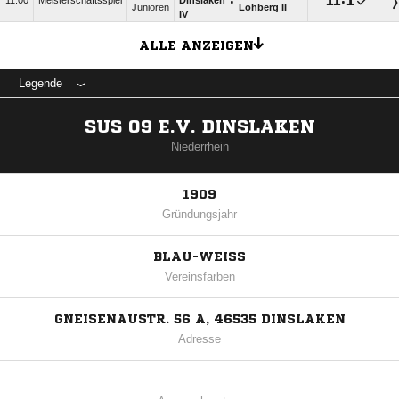
:

:

11:00
Meisterschaftsspiel
Dinslaken
Junioren
Lohberg II
IV
ALLE ANZEIGEN
Legende
SUS 09 E.V. DINSLAKEN
Niederrhein
1909
Gründungsjahr
BLAU-WEISS
Vereinsfarben
GNEISENAUSTR. 56 A, 46535 DINSLAKEN
Adresse