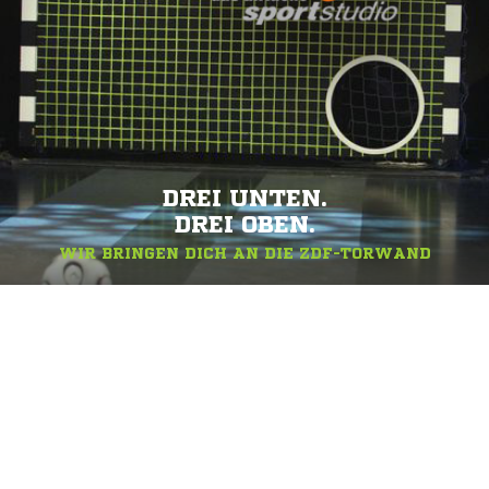
DREI UNTEN.
DREI OBEN.
WIR BRINGEN DICH AN DIE ZDF-TORWAND