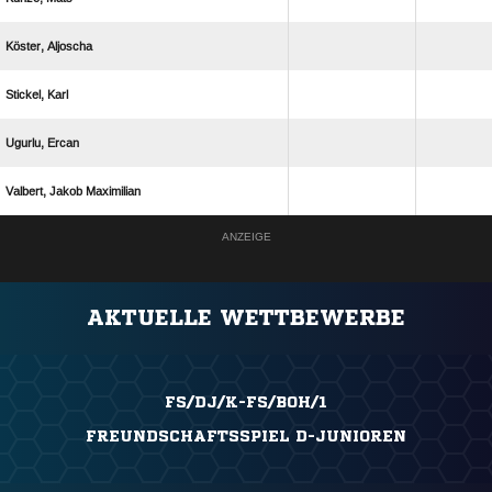
 
 
 
  
ANZEIGE
AKTUELLE WETTBEWERBE
FS/DJ/K-FS/BOH/1
FREUNDSCHAFTSSPIEL D-JUNIOREN