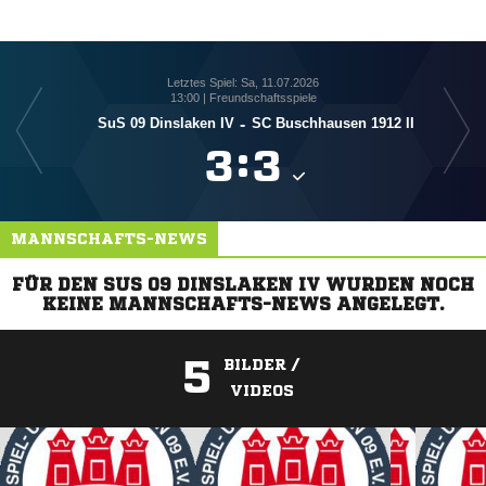
Letztes Spiel: Sa, 11.07.2026
13:00 | Freundschaftsspiele
SuS 09 Dinslaken IV
-
SC Buschhausen 1912 II

:

MANNSCHAFTS-NEWS
FÜR DEN SUS 09 DINSLAKEN IV WURDEN NOCH
KEINE MANNSCHAFTS-NEWS ANGELEGT.
5
BILDER /
VIDEOS