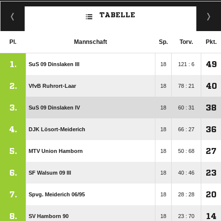
TABELLE
Pl.
Mannschaft
Sp.
Torv.
Pkt.
1.
49
SuS 09 Dinslaken III
18
121 : 6
2.
40
VfvB Ruhrort-Laar
18
78 : 21
3.
38
SuS 09 Dinslaken IV
18
60 : 31
4.
36
DJK Lösort-Meiderich
18
66 : 27
5.
27
MTV Union Hamborn
18
50 : 68
6.
23
SF Walsum 09 III
18
40 : 46
7.
20
Spvg. Meiderich 06/​95
18
28 : 28
8.
14
SV Hamborn 90
18
23 : 70