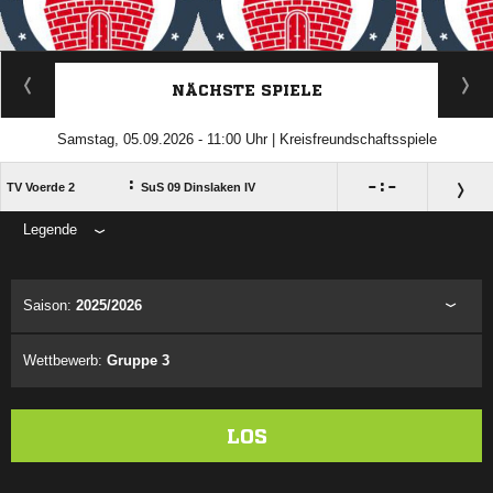
ANZEIGE
NÄCHSTE SPIELE
Samstag, 05.09.2026 - 11:00 Uhr | Kreisfreundschaftsspiele
:

:

TV Voerde 2
SuS 09 Dinslaken IV
Legende
ANZEIGE
Saison:
2025/2026
Wettbewerb:
Gruppe 3
LOS