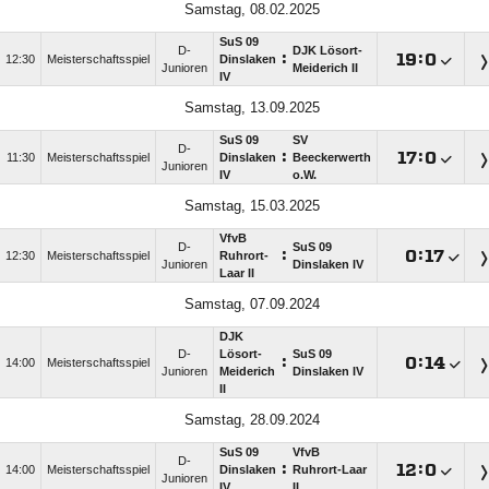
Samstag, 08.02.2025
SuS 09
D-
DJK Lösort-
:

:

12:30
Meisterschaftsspiel
Dinslaken
Junioren
Meiderich II
IV
Samstag, 13.09.2025
SuS 09
SV
D-
:

:

11:30
Meisterschaftsspiel
Dinslaken
Beeckerwerth
Junioren
IV
o.W.
Samstag, 15.03.2025
VfvB
D-
SuS 09
:

:

12:30
Meisterschaftsspiel
Ruhrort-
Junioren
Dinslaken IV
Laar II
Samstag, 07.09.2024
DJK
D-
Lösort-
SuS 09
:

:

14:00
Meisterschaftsspiel
Junioren
Meiderich
Dinslaken IV
II
Samstag, 28.09.2024
SuS 09
VfvB
D-
:

:

14:00
Meisterschaftsspiel
Dinslaken
Ruhrort-Laar
Junioren
IV
II