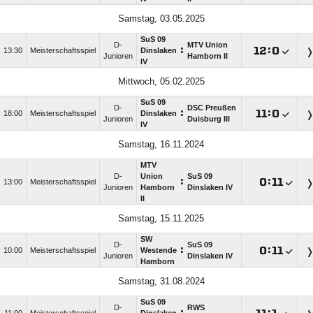
Samstag, 03.05.2025
SuS 09
D-
MTV Union
:

:

13:30
Meisterschaftsspiel
Dinslaken
Junioren
Hamborn II
IV
Mittwoch, 05.02.2025
SuS 09
D-
DSC Preußen
:

:

18:00
Meisterschaftsspiel
Dinslaken
Junioren
Duisburg III
IV
Samstag, 16.11.2024
MTV
D-
Union
SuS 09
:

:

13:00
Meisterschaftsspiel
Junioren
Hamborn
Dinslaken IV
II
Samstag, 15.11.2025
SW
D-
SuS 09
:

:

10:00
Meisterschaftsspiel
Westende
Junioren
Dinslaken IV
Hamborn
Samstag, 31.08.2024
SuS 09
D-
RWS