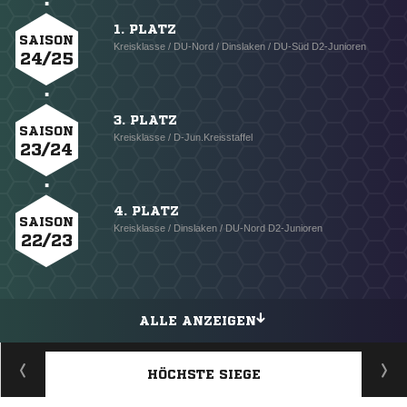
1. PLATZ
SAISON
Kreisklasse / DU-Nord / Dinslaken / DU-Süd D2-Junioren
24/25
3. PLATZ
SAISON
Kreisklasse / D-Jun.Kreisstaffel
23/24
4. PLATZ
SAISON
Kreisklasse / Dinslaken / DU-Nord D2-Junioren
22/23
ALLE ANZEIGEN
HÖCHSTE SIEGE