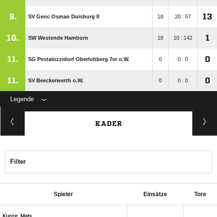
9.
13
SV Genc Osman Duisburg II
18
20 : 57
10.
1
SW Westende Hamborn
18
10 : 142
11.
0
SG Pestalozzidorf Oberlohberg 7er o.W.
0
0 : 0
11.
0
SV Beeckerwerth o.W.
0
0 : 0
Legende
KADER
Filter
Spieler
Einsätze
Tore
 