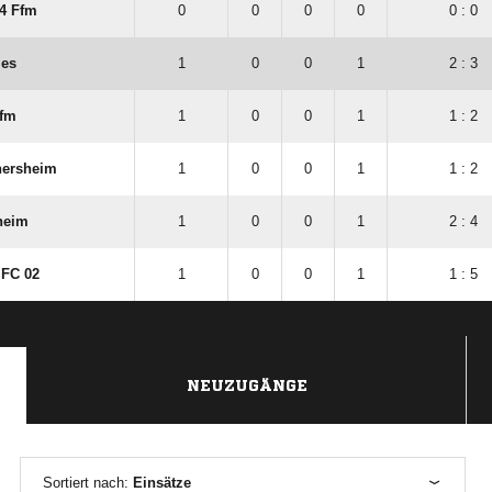
4 Ffm
0
0
0
0
0 : 0
mes
1
0
0
1
2 : 3
Ffm
1
0
0
1
1 : 2
hersheim
1
0
0
1
1 : 2
heim
1
0
0
1
2 : 4
 FC 02
1
0
0
1
1 : 5
NEUZUGÄNGE
Sortiert nach:
Einsätze