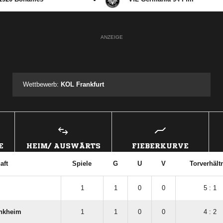
ANZEIGE
Wettbewerb:
KOL Frankfurt
E
HEIM/ AUSWÄRTS
FIEBERKURVE
aft
Spiele
G
U
V
Torverhält
1
1
0
0
5 : 1
nkheim
1
1
0
0
4 : 2