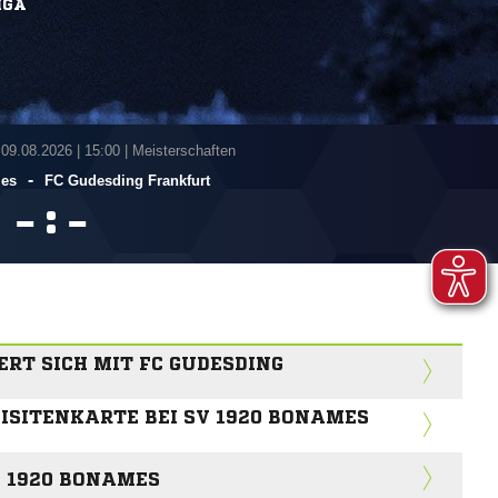
IGA
 09.08.2026
|
15:00 | Meisterschaften
-
mes
FC Gudesding Frankfurt
:


ERT SICH MIT FC GUDESDING
VISITENKARTE BEI SV 1920 BONAMES
V 1920 BONAMES