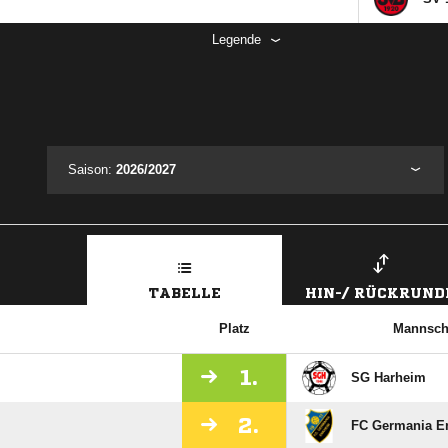
Legende
Saison:
2026/2027
TABELLE
HIN-/ RÜCKRUND
Platz
Mannsch
1.
SG Harheim
2.
FC Germania E