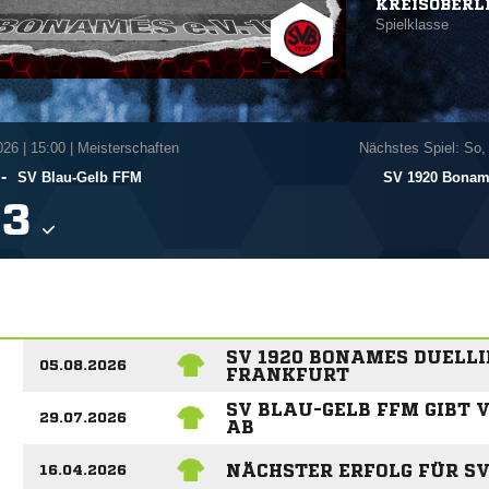
KREISOBERL
Spielklasse
026
|
15:00 | Meisterschaften
Nächstes Spiel: So,
-
SV Blau-Gelb FFM
SV 1920 Bona

SV 1920 BONAMES DUELLI
05.08.2026
FRANKFURT
SV BLAU-GELB FFM GIBT 
29.07.2026
AB
NÄCHSTER ERFOLG FÜR S
16.04.2026