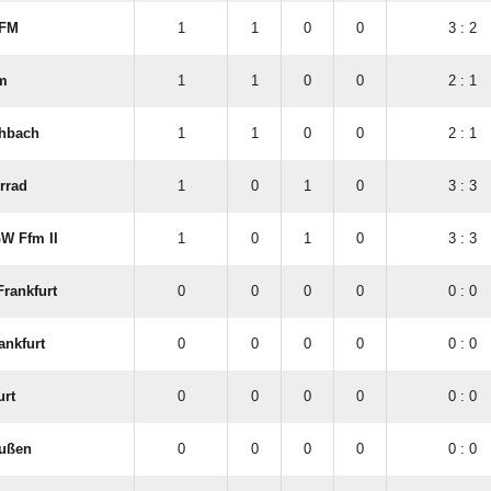
FFM
1
1
0
0
3 : 2
m
1
1
0
0
2 : 1
chbach
1
1
0
0
2 : 1
rrad
1
0
1
0
3 : 3
W Ffm II
1
0
1
0
3 : 3
rankfurt
0
0
0
0
0 : 0
ankfurt
0
0
0
0
0 : 0
urt
0
0
0
0
0 : 0
eußen
0
0
0
0
0 : 0