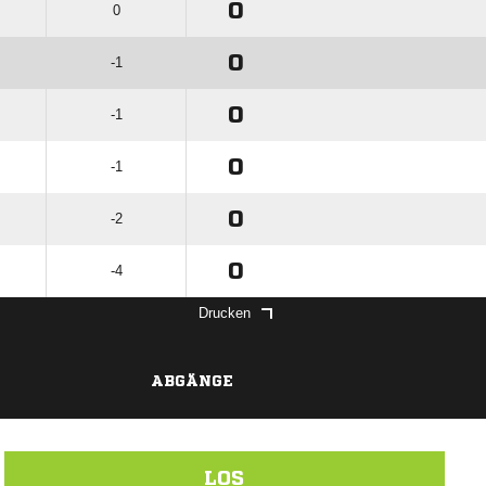
0
0
0
-1
0
-1
0
-1
0
-2
0
-4
Drucken
ABGÄNGE
LOS