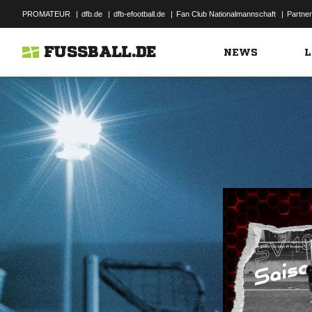
PROMATEUR
|
dfb.de
|
dfb-efootball.de
|
Fan Club Nationalmannschaft
|
Partner
FUSSBALL.DE
NEWS
L