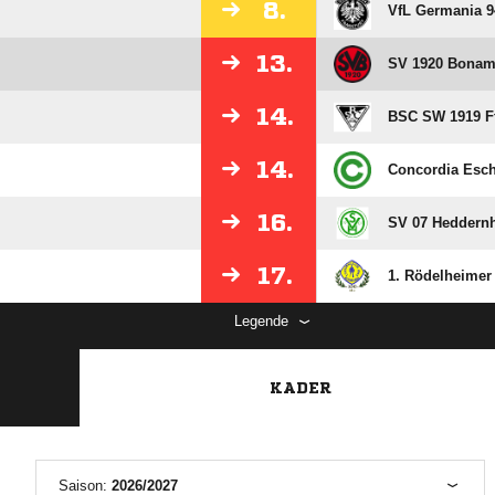
8.
VfL Germania 9
13.
SV 1920 Bona
14.
BSC SW 1919 
14.
Concordia Esc
16.
SV 07 Heddern
17.
1. Rödelheimer
Legende
KADER
Saison:
2026/2027