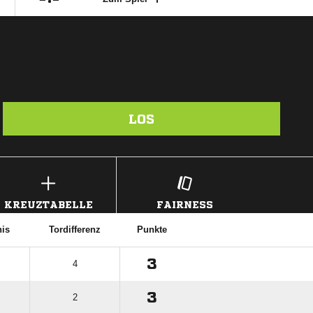
LOS
KREUZTABELLE
FAIRNESS
nis
Tordifferenz
Punkte
3
4
3
2