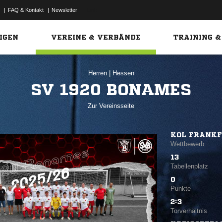
|
FAQ & Kontakt
|
Newsletter
Link
IGEN
VEREINE & VERBÄNDE
TRAINING &
Herren
|
Hessen
SV 1920 BONAMES
Zur Vereinsseite
KOL FRANK
Wettbewerb
13
Tabellenplatz
0
Punkte
2:3
Torverhältnis