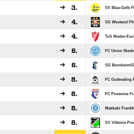
3.
SV Blau-Gelb 
4.
SG Westend Ff
4.
TuS Nieder-Es
6.
FC Union Niede
6.
SG Bornheim/​G
8.
FC Gudesding F
8.
FC Posavina Fr
8.
Makkabi Frankf
8.
SV Viktoria Pr