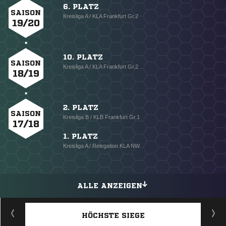
6. PLATZ
SAISON
Kreisliga A / KLA Frankfurt Gr.2
19/20
10. PLATZ
SAISON
Kreisliga A / KLA Frankfurt Gr.2
18/19
2. PLATZ
SAISON
Kreisliga B / KLB Frankfurt Gr.1
17/18
1. PLATZ
Kreisliga A / Relegation KLA NW
ALLE ANZEIGEN
HÖCHSTE SIEGE