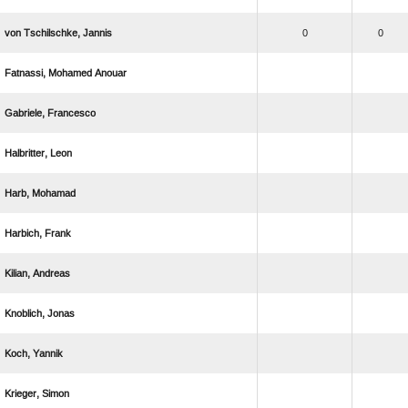
  
0
0
  
 
 
 
 
 
 
 
 