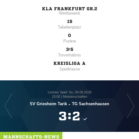
KLA FRANKFURT GR.2
Wettbewerb
15
Tabellenplatz
0
Punkte
3:5
Torverhältnis
KREISLIGA A
Spielklasse
Letztes Spiel: So, 09.08.2026
15:00 | Meisterschaften
SV Griesheim Tarik
-
TG Sachsenhausen

:

MANNSCHAFTS-NEWS