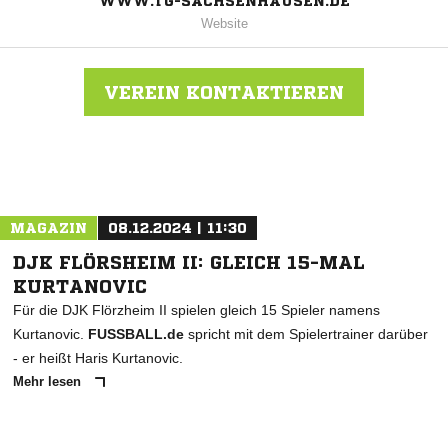
WWW.TG-SACHSENHAUSEN.DE
Website
VEREIN KONTAKTIEREN
Nachricht an TG Sachsenhausen
MAGAZIN
08.12.2024 | 11:30
DJK FLÖRSHEIM II: GLEICH 15-MAL
KURTANOVIC
Für die DJK Flörzheim II spielen gleich 15 Spieler namens
Kurtanovic.
FUSSBALL.de
spricht mit dem Spielertrainer darüber
- er heißt Haris Kurtanovic.
Mehr lesen
ANZEIGE