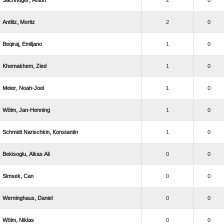
 
2
0
 
2
0
 
1
0
 
1
0
 
1
0
 
1
0
  
1
0
  
0
0
 
0
0
 
0
0
 
0
0