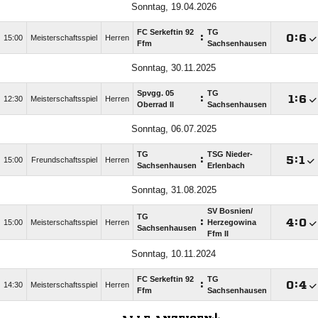
Sonntag, 19.04.2026
FC Serkeftin 92
TG
:

:

15:00
Meisterschaftsspiel
Herren
Ffm
Sachsenhausen
Sonntag, 30.11.2025
Spvgg. 05
TG
:

:

12:30
Meisterschaftsspiel
Herren
Oberrad II
Sachsenhausen
Sonntag, 06.07.2025
TG
TSG Nieder-
:

:

15:00
Freundschaftsspiel
Herren
Sachsenhausen
Erlenbach
Sonntag, 31.08.2025
SV Bosnien/​
TG
:

:

15:00
Meisterschaftsspiel
Herren
Herzegowina
Sachsenhausen
Ffm II
Sonntag, 10.11.2024
FC Serkeftin 92
TG
:

:

14:30
Meisterschaftsspiel
Herren
Ffm
Sachsenhausen