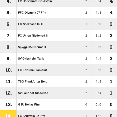
4.
4
FC Heisenrath Goldstein
2
5 : 4
5.
4
FFC Olympia 07 Ffm
2
4 : 3
6.
3
FG Seckbach 02 II
1
2 : 0
7.
3
FC Union Niederrad II
2
3 : 2
8.
3
Spvgg. 05 Oberrad II
2
2 : 3
9.
3
SV Griesheim Tarik
2
4 : 4
10.
3
FC Fortuna Frankfurt
2
2 : 3
11.
1
TSG Frankfurter Berg
2
4 : 5
12.
1
SV Sandhof Niederrad
2
2 : 4
13.
0
GSU Hellas Ffm
0
0 : 0
14.
0
FC Serkeftin 92 Ffm
1
1 : 2