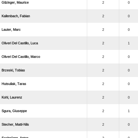
 
2
0
 
2
0
 
2
0
   
2
1
   
2
0
 
2
0
 
2
0
 
2
0
 
2
1
 
2
0