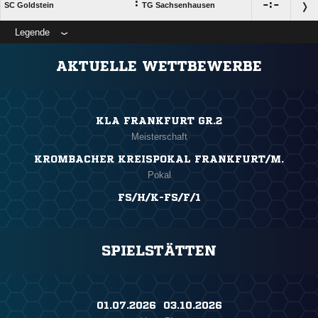
:

:

SC Goldstein
TG Sachsenhausen
Legende
ANZEIGE
AKTUELLE WETTBEWERBE
KLA FRANKFURT GR.2
Meisterschaft
KROMBACHER KREISPOKAL FRANKFURT/M.
Pokal
FS/H/K-FS/F/1
SPIELSTÄTTEN
01.07.2026 ​ 03.10.2026