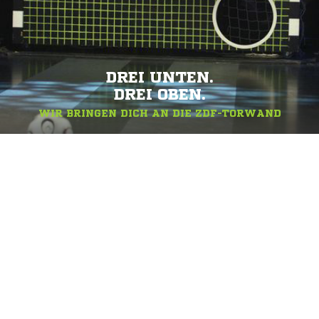
DREI UNTEN.
DREI OBEN.
WIR BRINGEN DICH AN DIE ZDF-TORWAND