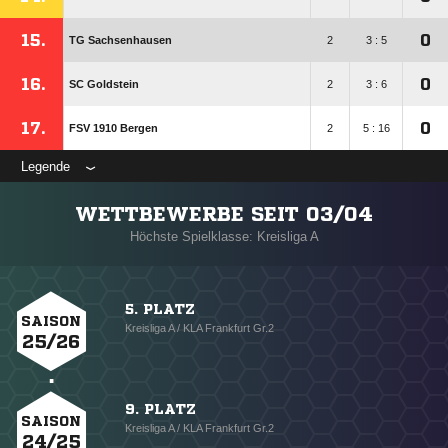
15.
0
TG Sachsenhausen
2
3 : 5
16.
0
SC Goldstein
2
3 : 6
17.
0
FSV 1910 Bergen
2
5 : 16
Legende
WETTBEWERBE SEIT 03/04
Höchste Spielklasse: Kreisliga A
5. PLATZ
SAISON
Kreisliga A / KLA Frankfurt Gr.2
25/26
9. PLATZ
SAISON
Kreisliga A / KLA Frankfurt Gr.2
24/25