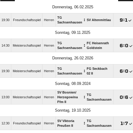
Donnerstag, 06.02.2025
TG
:

:

19:30
Freundschaftsspiel
Herren
SV Altenmittlau
Sachsenhausen
Sonntag, 09.11.2025
TG
FC Heisenrath
:

:

14:30
Meisterschaftsspiel
Herren
Sachsenhausen
Goldstein
Donnerstag, 26.02.2026
TG
FG Seckbach
:

:

19:30
Meisterschaftsspiel
Herren
Sachsenhausen
02 II
Sonntag, 08.09.2024
SV Bosnien/​
TG
:

:

13:00
Meisterschaftsspiel
Herren
Herzegowina
Sachsenhausen
Ffm II
Sonntag, 19.10.2025
SV Viktoria
TG
:

:

12:30
Freundschaftsspiel
Herren
Preußen II
Sachsenhausen