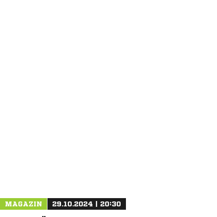
NACHRICHT SENDEN
* Pflichtfelder
MAGAZIN
29.10.2024 | 20:30