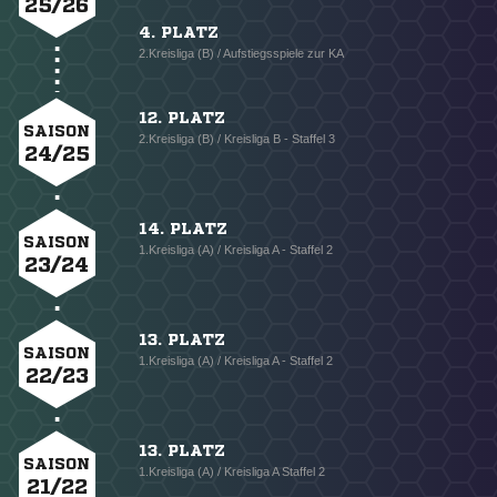
25/26
4. PLATZ
2.Kreisliga (B) / Aufstiegsspiele zur KA
12. PLATZ
SAISON
2.Kreisliga (B) / Kreisliga B - Staffel 3
24/25
14. PLATZ
SAISON
1.Kreisliga (A) / Kreisliga A - Staffel 2
23/24
13. PLATZ
SAISON
1.Kreisliga (A) / Kreisliga A - Staffel 2
22/23
13. PLATZ
SAISON
1.Kreisliga (A) / Kreisliga A Staffel 2
21/22