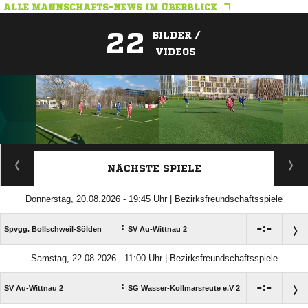
ALLE MANNSCHAFTS-NEWS IM ÜBERBLICK
22
BILDER /
VIDEOS
ANZEIGE
NÄCHSTE SPIELE
Donnerstag, 20.08.2026 - 19:45 Uhr | Bezirksfreundschaftsspiele
:

:

Spvgg. Bollschweil-Sölden
SV Au-Wittnau 2
Samstag, 22.08.2026 - 11:00 Uhr | Bezirksfreundschaftsspiele
:

:

SV Au-Wittnau 2
SG Wasser-Kollmarsreute e.V 2