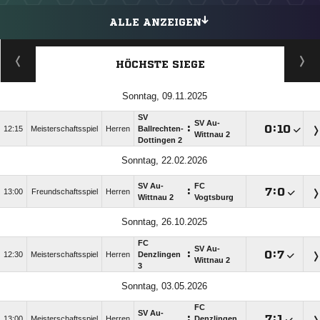
ALLE ANZEIGEN
HÖCHSTE SIEGE
Sonntag, 09.11.2025
SV
SV Au-
:

:

12:15
Meisterschaftsspiel
Herren
Ballrechten-
Wittnau 2
Dottingen 2
Sonntag, 22.02.2026
SV Au-
FC
:

:

13:00
Freundschaftsspiel
Herren
Wittnau 2
Vogtsburg
Sonntag, 26.10.2025
FC
SV Au-
:

:

12:30
Meisterschaftsspiel
Herren
Denzlingen
Wittnau 2
3
Sonntag, 03.05.2026
FC
SV Au-
:

:

13:00
Meisterschaftsspiel
Herren
Denzlingen