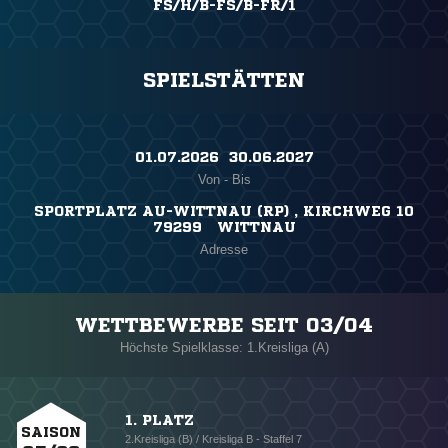
FS/H/B-FS/B-FR/1
SPIELSTÄTTEN
01.07.2026 ​ 30.06.2027
Von - Bis
SPORTPLATZ AU-WITTNAU (RP) , KIRCHWEG 10
79299 WITTNAU
Adresse
WETTBEWERBE SEIT 03/04
Höchste Spielklasse: 1.Kreisliga (A)
1. PLATZ
SAISON
2.Kreisliga (B) / Kreisliga B - Staffel 7