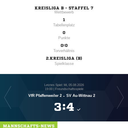
KREISLIGA B - STAFFEL 7
Wettbewerb
1
Tabellenplatz
0
Punkte
0:0
Torverhältnis
2.KREISLIGA (B)
Spielklasse
Letztes Spiel: Mi, 05.08.2026
19:00 | Freundschaftsspiele
VfR Pfaffenweiler 2
-
SV Au-Wittnau 2
Spv

:

MANNSCHAFTS-NEWS