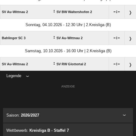
:

:

SV Au-Wittnau 2
SV BW Waltershofen 2
Sonntag, 04.10.2026 - 12:30 Uhr | 2.Kreisliga (B)
:

:

Bahlinger SC 3
SV Au-Wittnau 2
Samstag, 10.10.2026 - 16:00 Uhr | 2.Kreisliga (B)
:

:

SV Au-Wittnau 2
SV RW Glottertal 2
Legende
ANZEIGE
Saison:
2026/2027
Wettbewerb:
Kreisliga B - Staffel 7