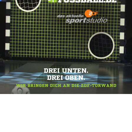
DREI UNTEN.
DREI OBEN.
WIR BRINGEN DICH AN DIE ZDF-TORWAND