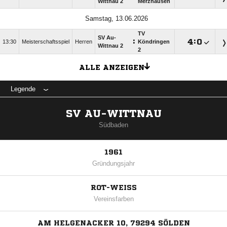
Wittnau 2
Merzhausen
Samstag, 13.06.2026
TV
SV Au-
:

:

13:30
Meisterschaftsspiel
Herren
Köndringen
Wittnau 2
2
ALLE ANZEIGEN
Legende
SV AU-WITTNAU
Südbaden
1961
Gründungsjahr
ROT-WEISS
Vereinsfarben
AM HELGENACKER 10, 79294 SÖLDEN