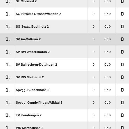
1.
0
SF Oberried 2
0
0 : 0
1.
0
SG Freiamt-Ottoschwanden 2
0
0 : 0
1.
0
SG Sexau/​Buchholz 2
0
0 : 0
1.
0
SV Au-Wittnau 2
0
0 : 0
1.
0
SV BW Waltershofen 2
0
0 : 0
1.
0
SV Ballrechten-Dottingen 2
0
0 : 0
1.
0
SV RW Glottertal 2
0
0 : 0
1.
0
Spvgg. Buchenbach 2
0
0 : 0
1.
0
Spvgg. Gundelfingen/​Wildtal 3
0
0 : 0
1.
0
TV Köndringen 2
0
0 : 0
1.
0
VfR Merzhausen 2
0
0 : 0