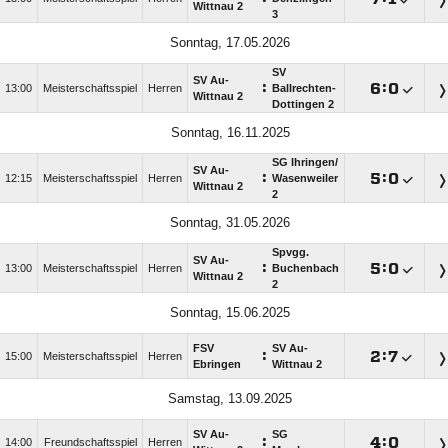
Wittnau 2
3
Sonntag, 17.05.2026
SV
SV Au-
:

:

13:00
Meisterschaftsspiel
Herren
Ballrechten-
Wittnau 2
Dottingen 2
Sonntag, 16.11.2025
SG Ihringen/​
SV Au-
:

:

12:15
Meisterschaftsspiel
Herren
Wasenweiler
Wittnau 2
2
Sonntag, 31.05.2026
Spvgg.
SV Au-
:

:

13:00
Meisterschaftsspiel
Herren
Buchenbach
Wittnau 2
2
Sonntag, 15.06.2025
FSV
SV Au-
:

:

15:00
Meisterschaftsspiel
Herren
Ebringen
Wittnau 2
Samstag, 13.09.2025
SV Au-
SG
:

:

14:00
Freundschaftsspiel
Herren