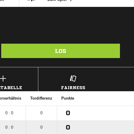
LOS
TABELLE
FAIRNESS
orverhältnis
Tordifferenz
Punkte
0
0 : 0
0
0
0 : 0
0