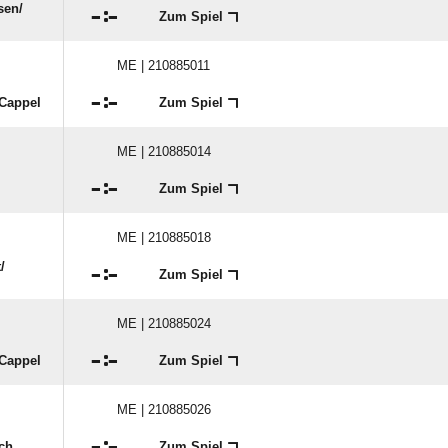
en/​

:

Zum Spiel
ME | 210885011

:

 Cappel
Zum Spiel
ME | 210885014

:

Zum Spiel
ME | 210885018
​

:

Zum Spiel
ME | 210885024

:

 Cappel
Zum Spiel
ME | 210885026

:

ch
Zum Spiel