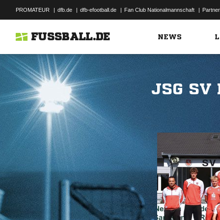
PROMATEUR
|
dfb.de
|
dfb-efootball.de
|
Fan Club Nationalmannschaft
|
Partner
FUSSBALL.DE
NEWS
L
JSG SV