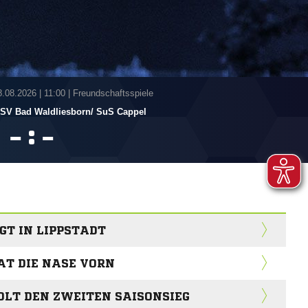
8.08.2026
|
11:00 | Freundschaftsspiele
SV Bad Waldliesborn/​ SuS Cappel
:


T IN LIPPSTADT
AT DIE NASE VORN
OLT DEN ZWEITEN SAISONSIEG