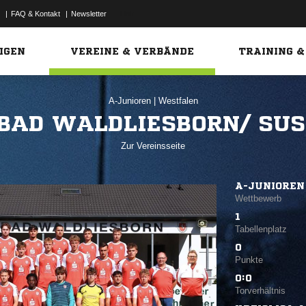
|
FAQ & Kontakt
|
Newsletter
Link
IGEN
VEREINE & VERBÄNDE
TRAINING &
A-Junioren
|
Westfalen
 BAD WALDLIESBORN/ SUS
Zur Vereinsseite
A-JUNIOREN
Wettbewerb
1
Tabellenplatz
0
Punkte
0:0
Torverhältnis