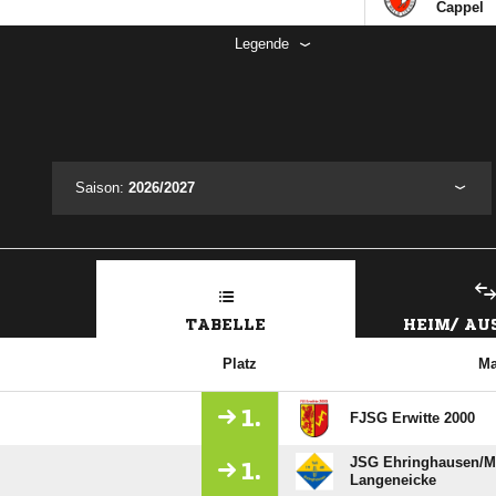
Cappel
Legende
Saison:
2026/2027
TABELLE
HEIM/ A
Platz
Ma
1.
FJSG Erwitte 2000
JSG Ehringhausen/​M
1.
Langeneicke