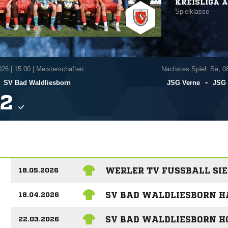
KREISLIGA A
Spielklasse
026
|
15:00 | Meisterschaften
Nächstes Spiel: Sa, 0
-
-
SV Bad Waldliesborn
JSG Verne
JSG 

WERLER TV FUSSBALL SIEG
18.05.2026
SV BAD WALDLIESBORN H
18.04.2026
SV BAD WALDLIESBORN H
22.03.2026