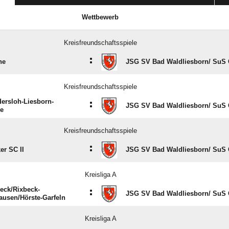
Wettbewerb
Kreisfreundschaftsspiele
:
ne
JSG SV Bad Waldliesborn/​ SuS
Kreisfreundschaftsspiele
ersloh-Liesborn-
:
JSG SV Bad Waldliesborn/​ SuS
de
Kreisfreundschaftsspiele
:
er SC II
JSG SV Bad Waldliesborn/​ SuS
Kreisliga A
ck/​Rixbeck-
:
JSG SV Bad Waldliesborn/​ SuS
usen/​Hörste-Garfeln
Kreisliga A