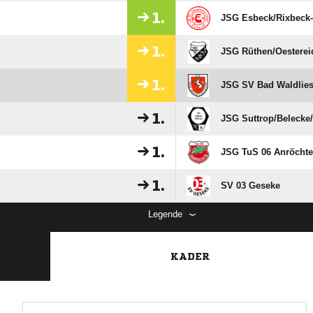
1.
JSG Esbeck/​Rixbeck-
1.
JSG Rüthen/​Oestereid
1.
JSG SV Bad Waldlies
1.
JSG Suttrop/​Belecke/
1.
JSG TuS 06 Anröchte/
1.
SV 03 Geseke
Legende
KADER