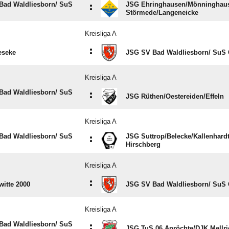
Bad Waldliesborn/​ SuS
JSG Ehringhausen/​Mönninghaus
:
Störmede/​Langeneicke
Kreisliga A
:
eseke
JSG SV Bad Waldliesborn/​ SuS
Kreisliga A
Bad Waldliesborn/​ SuS
:
JSG Rüthen/​Oestereiden/​Effeln
Kreisliga A
Bad Waldliesborn/​ SuS
JSG Suttrop/​Belecke/​Kallenhardt/
:
Hirschberg
Kreisliga A
:
itte 2000
JSG SV Bad Waldliesborn/​ SuS
Kreisliga A
Bad Waldliesborn/​ SuS
:
JSG TuS 06 Anröchte/​DJK Mellri