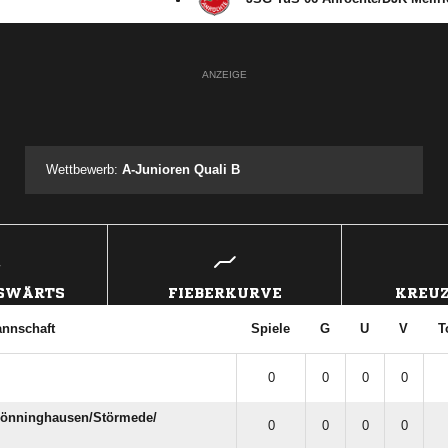
ANZEIGE
Wettbewerb:
A-Junioren Quali B
USWÄRTS
FIEBERKURVE
KREUZ
nnschaft
Spiele
G
U
V
T
0
0
0
0
önninghausen/​Störmede/​
0
0
0
0