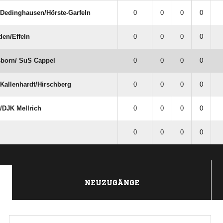
Dedinghausen/​Hörste-Garfeln
0
0
0
0
en/​Effeln
0
0
0
0
born/​ SuS Cappel
0
0
0
0
​Kallenhardt/​Hirschberg
0
0
0
0
​DJK Mellrich
0
0
0
0
0
0
0
0
NEUZUGÄNGE