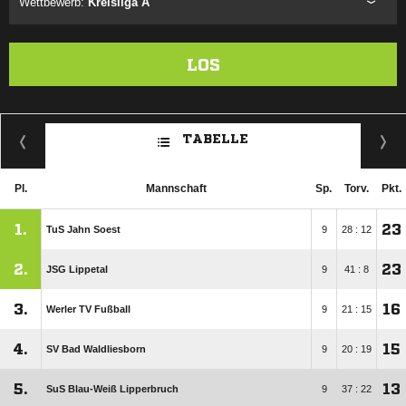
Wettbewerb:
Kreisliga A
LOS
TABELLE
Pl.
Mannschaft
Sp.
Torv.
Pkt.
1.
23
TuS Jahn Soest
9
28 : 12
2.
23
JSG Lippetal
9
41 : 8
3.
16
Werler TV Fußball
9
21 : 15
4.
15
SV Bad Waldliesborn
9
20 : 19
5.
13
SuS Blau-Weiß Lipperbruch
9
37 : 22