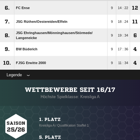
6.
12
FC Ense
9
14 : 22
7.
11
JSG Rüthen/​Oestereiden/​Effeln
9
18 : 24
JSG Ehringhausen/​Mönninghausen/​Störmede/​
8.
6
9
19 : 34
Langeneicke
9.
4
BW Büderich
9
17 : 36
10.
4
FJSG Erwitte 2000
9
11 : 34
Legende
WETTBEWERBE SEIT 16/17
Höchste Spielklasse: Kreisliga A
1. PLATZ
SAISON
Kreisliga A / Qualifikation Staffel 1
25/26
5. PLATZ