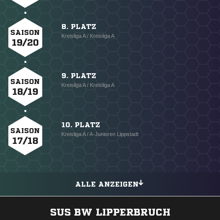
8. PLATZ
SAISON
Kreisliga A / Kreisliga A
19/20
9. PLATZ
SAISON
Kreisliga A / Kreisliga A
18/19
10. PLATZ
SAISON
Kreisliga A / A-Junioren Lippstadt
17/18
ALLE ANZEIGEN
SUS BW LIPPERBRUCH