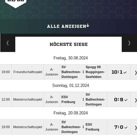
ALLE ANZEIGEN
HÖCHSTE SIEGE
Freitag, 30.08.2024
SV
Spvgg 09
A-
:

:

19:00
Freundschaftsspiel
Ballrechten-
Buggingen-
Junioren
Dottingen
Seefelden
Sonntag, 01.12.2024
SV
A-
ESV
:

:

12:00
Meisterschaftsspiel
Ballrechten-
Junioren
Freiburg
Dottingen
Freitag, 20.09.2024
SV
A-
ESV
:

:

19:00
Meisterschaftsspiel
Ballrechten-
Junioren
Freiburg
Dottingen