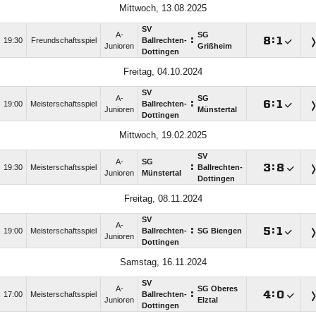
Mittwoch, 13.08.2025
SV
A-
SG
:

:

19:30
Freundschaftsspiel
Ballrechten-
Junioren
Grißheim
Dottingen
Freitag, 04.10.2024
SV
A-
SG
:

:

19:00
Meisterschaftsspiel
Ballrechten-
Junioren
Münstertal
Dottingen
Mittwoch, 19.02.2025
SV
A-
SG
:

:

19:30
Meisterschaftsspiel
Ballrechten-
Junioren
Münstertal
Dottingen
Freitag, 08.11.2024
SV
A-
:

:

19:00
Meisterschaftsspiel
Ballrechten-
SG Biengen
Junioren
Dottingen
Samstag, 16.11.2024
SV
A-
SG Oberes
:

:

17:00
Meisterschaftsspiel
Ballrechten-
Junioren
Elztal
Dottingen