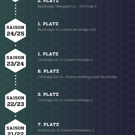
2. PLATZ
Bezirksliga / Relegation LL - 1/4-Finale 4
1. PLATZ
SAISON
Bezirksliga / A-Junioren Bezirksliga Süd
24/25
1. PLATZ
SAISON
1.Kreisliga (A) / A-Junioren Kreisliga 2
23/24
6. PLATZ
1.Kreisliga (A) / A- Junioren Aufstiegsrunde Bezirksliga
3. PLATZ
SAISON
1.Kreisliga (A) / A-Junioren Kreisliga 2
22/23
7. PLATZ
SAISON
Kreisklasse / A-Junioren Kreisklasse 2
21/22