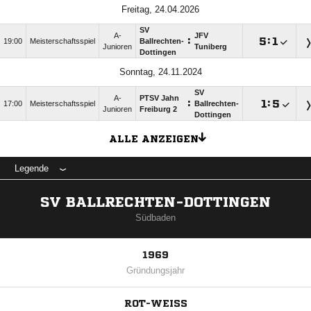
Freitag, 24.04.2026
SV
A-
JFV
:

:

19:00
Meisterschaftsspiel
Ballrechten-
Junioren
Tuniberg
Dottingen
Sonntag, 24.11.2024
SV
A-
PTSV Jahn
:

:

17:00
Meisterschaftsspiel
Ballrechten-
Junioren
Freiburg 2
Dottingen
ALLE ANZEIGEN
Legende
SV BALLRECHTEN-DOTTINGEN
Südbaden
1969
Gründungsjahr
ROT-WEISS