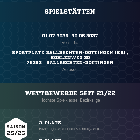
SPIELSTÄTTEN
01.07.2026 ​ 30.06.2027
Von - Bis
SPORTPLATZ BALLRECHTEN-DOTTINGEN (KR) ,
HOHLENWEG 30
79282 BALLRECHTEN-DOTTINGEN
Adresse
WETTBEWERBE SEIT 21/22
Höchste Spielklasse: Bezirksliga
3. PLATZ
SAISON
Bezirksliga / A-Junioren Bezirksliga Süd
25/26