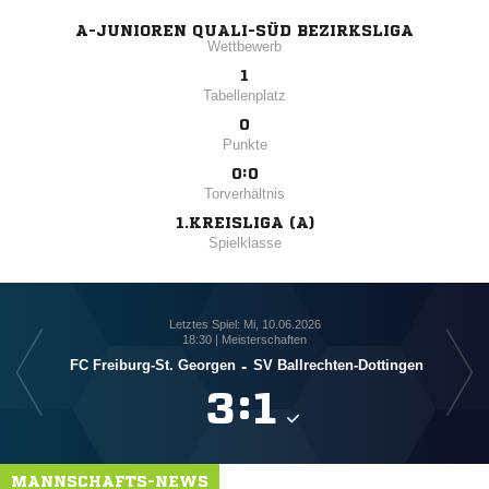
A-JUNIOREN QUALI-SÜD BEZIRKSLIGA
Wettbewerb
1
Tabellenplatz
0
Punkte
0:0
Torverhältnis
1.KREISLIGA (A)
Spielklasse
Letztes Spiel: Mi, 10.06.2026
18:30 | Meisterschaften
S
FC Freiburg-St. Georgen
-
SV Ballrechten-Dottingen

:

MANNSCHAFTS-NEWS