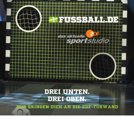
DREI UNTEN.
DREI OBEN.
WIR BRINGEN DICH AN DIE ZDF-TORWAND