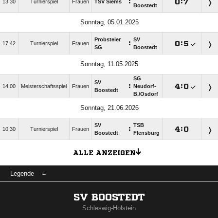
:

:

13:30
Turnierspiel
Frauen
TSV Siems
Boostedt
Sonntag, 05.01.2025
Probsteier
SV
:

:

17:42
Turnierspiel
Frauen
SG
Boostedt
Sonntag, 11.05.2025
SG
SV
:

:

14:00
Meisterschaftsspiel
Frauen
Neudorf-
Boostedt
B./​Osdorf
Sonntag, 21.06.2026
SV
TSB
:

:

10:30
Turnierspiel
Frauen
Boostedt
Flensburg
ALLE ANZEIGEN
Legende
SV BOOSTEDT
Schleswig-Holstein