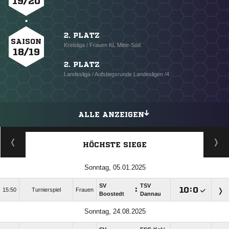
19/20
2. PLATZ
SAISON
Kreisliga / Frauen KL Mitte-Süd
18/19
2. PLATZ
Landesliga / Aufstiegsrunde Landesligen /4
ALLE ANZEIGEN
HÖCHSTE SIEGE
Sonntag, 05.01.2025
SV
TSV
:

:

15:50
Turnierspiel
Frauen
Boostedt
Dannau
Sonntag, 24.08.2025