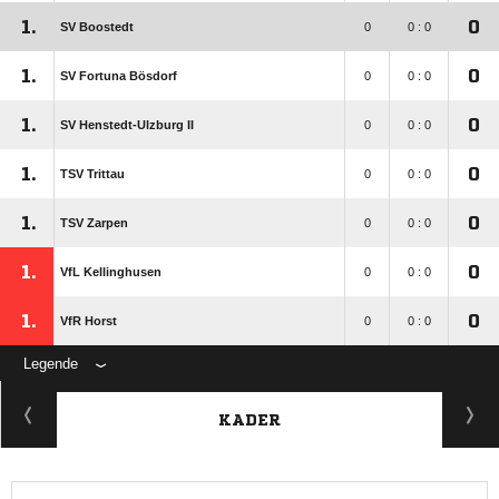
1.
0
SV Boostedt
0
0 : 0
1.
0
SV Fortuna Bösdorf
0
0 : 0
1.
0
SV Henstedt-Ulzburg II
0
0 : 0
1.
0
TSV Trittau
0
0 : 0
1.
0
TSV Zarpen
0
0 : 0
1.
0
VfL Kellinghusen
0
0 : 0
1.
0
VfR Horst
0
0 : 0
Legende
KADER