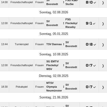
SV
FSG Kaki-
:

:

14:00
Freundschaftsspiel
Frauen
Boostedt
StuSie
Sonntag, 02.08.2026
FSG
SV
:

:

12:00
Freundschaftsspiel
Frauen
Fleckeby/​
Boostedt
Rieseby
Sonntag, 05.01.2025
SV
:

:

13:44
Turnierspiel
Frauen
TSV Dannau
Boostedt
Sonntag, 10.08.2025
SG EMTV/​
SV
:

:

12:00
Freundschaftsspiel
Frauen
Fleckeby/​
Boostedt
WSV
Dienstag, 02.09.2025
MTSV
SV
:

:

18:30
Pokalspiel
Frauen
Olympia
Boostedt
Neumünster
Sonntag, 21.06.2026
SV