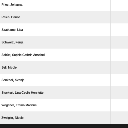
 
 
 
 
   
 
 
   
  
 