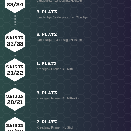
Landesliga / Landesliga Holstein
23/24
2. PLATZ
Landesliga / Relegation zur Oberliga
5. PLATZ
SAISON
Landesliga / Landesliga Holstein
22/23
1. PLATZ
SAISON
Kreisliga / Frauen KL Mitte
21/22
2. PLATZ
SAISON
Kreisliga / Frauen KL Mitte-Süd
20/21
2. PLATZ
SAISON
Kreisliga / Frauen KL Süd