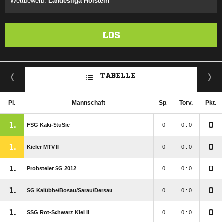
Wettbewerb:
Landesliga Holstein
LOS
TABELLE
Pl.
Mannschaft
Sp.
Torv.
Pkt.
1.
0
FSG Kaki-StuSie
0
0 : 0
1.
0
Kieler MTV II
0
0 : 0
1.
0
Probsteier SG 2012
0
0 : 0
1.
0
SG Kalübbe/​Bosau/​Sarau/​Dersau
0
0 : 0
1.
0
SSG Rot-Schwarz Kiel II
0
0 : 0