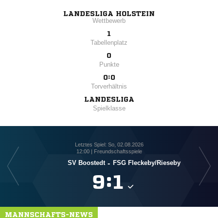
LANDESLIGA HOLSTEIN
Wettbewerb
1
Tabellenplatz
0
Punkte
0:0
Torverhältnis
LANDESLIGA
Spielklasse
Letztes Spiel: So, 02.08.2026
12:00 | Freundschaftsspiele
SV Boostedt
-
FSG Fleckeby/​Rieseby

:

MANNSCHAFTS-NEWS