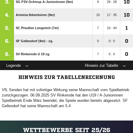
3.
10
SG FSV Ochtrup A-Juniorinnen (9er)
9
29 : 28
4.
10
Arminia Ibbenbüren (9er)
10
17 : 35
5.
1
SC Preußen Lengerich (7er)
7
10 : 44
6.
0
SF Gellendorf (9er) - zg.
0
0 : 0
6.
0
SV Rinkerode U 19 zg.
7
0 : 0
Legende
Hinweis zur Tabelle
HINWEIS ZUR TABELLENRECHNUNG
VfL Senden hat mit sofortiger Wirkung seine Mannschaft vom Spielbetrieb
zurückgezogen. 06.09.2025 SV Rinkerode hat den U19 / A-Juniorinnen
Spielbetrieb Ende März beendet; die Spiele wurden bereits abgesetzt. SF
Gellendorf hat seine Mannschaft am 5.4
WETTBEWERBE SEIT 25/26