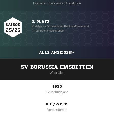
Höchste Spielklasse: Kreisliga A
2. PLATZ
SAISON
Kreisliga A / A-Juniorinnen Region Münsterland
25/26
(Freundschaftsspielrunde)
ALLE ANZEIGEN
SV BORUSSIA EMSDETTEN
Westfalen
1930
Gründungsjahr
ROT/WEISS
Vereinsfarben