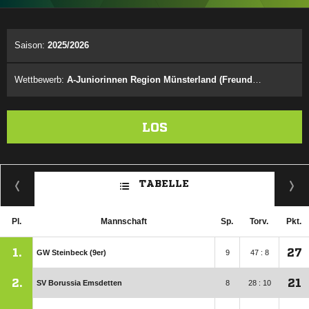
ANZEIGE
Saison:
2025/2026
Wettbewerb:
A-Juniorinnen Region Münsterland (Freundschaftsspielrunde)
LOS
TABELLE
Pl.
Mannschaft
Sp.
Torv.
Pkt.
1.
27
GW Steinbeck (9er)
9
47 : 8
2.
21
SV Borussia Emsdetten
8
28 : 10