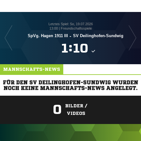
Letztes Spiel: So, 19.07.2026
13:00 | Freundschaftsspiele
SpVg. Hagen 1911 III
-
SV Deilinghofen-Sundwig
S

:

MANNSCHAFTS-NEWS
FÜR DEN SV DEILINGHOFEN-SUNDWIG WURDEN
NOCH KEINE MANNSCHAFTS-NEWS ANGELEGT.
0
BILDER /
VIDEOS