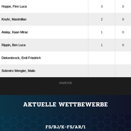
  
3
0
 
2
0
  
1
0
  
1
0
  
  
ANZEIGE
AKTUELLE WETTBEWERBE
FS/BJ/K-FS/AR/1