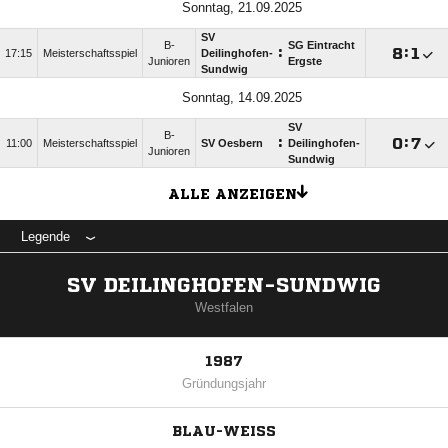
Sonntag, 21.09.2025
SV
B-
SG Eintracht
:

:

17:15
Meisterschaftsspiel
Deilinghofen-
Junioren
Ergste
Sundwig
Sonntag, 14.09.2025
SV
B-
:

:

11:00
Meisterschaftsspiel
SV Oesbern
Deilinghofen-
Junioren
Sundwig
ALLE ANZEIGEN
Legende
SV DEILINGHOFEN-SUNDWIG
Westfalen
1987
Gründungsjahr
BLAU-WEISS