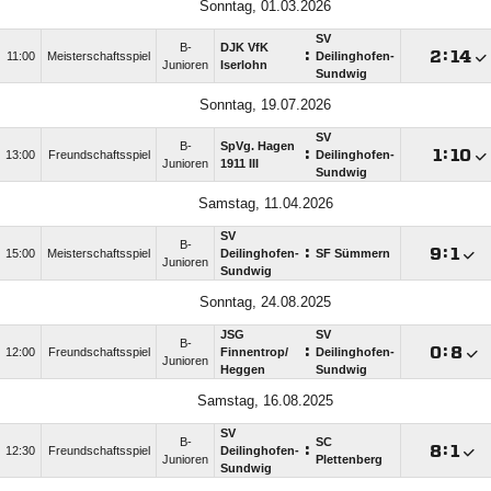
Sonntag, 01.03.2026
SV
B-
DJK VfK
:

:

11:00
Meisterschaftsspiel
Deilinghofen-
Junioren
Iserlohn
Sundwig
Sonntag, 19.07.2026
SV
B-
SpVg. Hagen
:

:

13:00
Freundschaftsspiel
Deilinghofen-
Junioren
1911 III
Sundwig
Samstag, 11.04.2026
SV
B-
:

:

15:00
Meisterschaftsspiel
Deilinghofen-
SF Sümmern
Junioren
Sundwig
Sonntag, 24.08.2025
JSG
SV
B-
:

:

12:00
Freundschaftsspiel
Finnentrop/​
Deilinghofen-
Junioren
Heggen
Sundwig
Samstag, 16.08.2025
SV
B-
SC
:

:

12:30
Freundschaftsspiel
Deilinghofen-
Junioren
Plettenberg
Sundwig