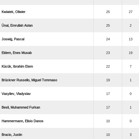
 
25
27
  
25
2
 
24
13
  
23
19
  
22
7
   
19
1
 
17
0
  
17
1
  
10
0
 
10
3