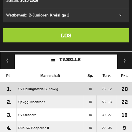
Saison:
2025/2026
Wettbewerb:
B-Junioren Kreisliga 2
LOS
TABELLE
Pl.
Mannschaft
Sp.
Torv.
Pkt.
1.
28
SV Deilinghofen-Sundwig
10
75 : 12
2.
22
SpVgg. Nachrodt
10
56 : 13
3.
18
SV Oesbern
10
39 : 27
4.
9
DJK SG Bösperde II
10
22 : 35