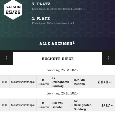
7. PLATZ
SAISON
Kreisliga A / B-Junioren Kreisliga Gruppe A
25/26
1. PLATZ
Kreisliga A / B-Junioren Kreisliga 2
ALLE ANZEIGEN
HÖCHSTE SIEGE
Sonntag, 26.04.2026
SV
B-
DJK VfK
:

:

11:00
Meisterschaftsspiel
Deilinghofen-
Junioren
Iserlohn
Sundwig
Sonntag, 26.10.2025
SV
B-
DJK VfK
:

:

11:00
Meisterschaftsspiel
Deilinghofen-
Junioren
Iserlohn
Sundwig