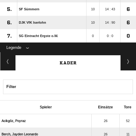
5.
6
SF Sümmern
10
14 : 43
6.
6
DJK VfK Iserlohn
10
14 : 90
7.
0
SG Eintracht Ergste o.W.
0
0 : 0
Legende
KADER
Filter
Spieler
Einsätze
Tore
 
26
52
  
26
11