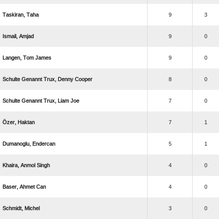
 
9
3
 
9
0
  
9
0
    
8
0
    
7
0
 
7
1
 
5
1
  
4
0
  
4
0
 
3
0