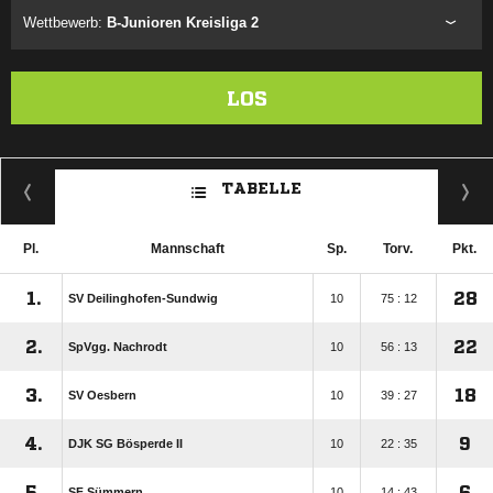
Wettbewerb:
B-Junioren Kreisliga 2
LOS
TABELLE
Pl.
Mannschaft
Sp.
Torv.
Pkt.
1.
28
SV Deilinghofen-Sundwig
10
75 : 12
2.
22
SpVgg. Nachrodt
10
56 : 13
3.
18
SV Oesbern
10
39 : 27
4.
9
DJK SG Bösperde II
10
22 : 35
5.
6
SF Sümmern
10
14 : 43