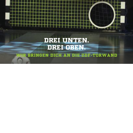
DREI UNTEN.
DREI OBEN.
WIR BRINGEN DICH AN DIE ZDF-TORWAND