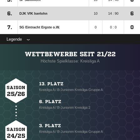
6.
6
DJK VfK Iserlohn
10
14 : 90
7.
0
SG Eintracht Ergste o.W.
0
0 : 0
Legende
WETTBEWERBE SEIT 21/22
Höchste Spielklasse: Kreisliga A
13. PLATZ
SAISON
Kreisliga A / B-Junioren Kreisliga Gruppe A
25/26
6. PLATZ
Kreisliga A / B-Junioren Kreisliga 2
3. PLATZ
SAISON
Kreisliga A / B-Junioren Kreisliga Gruppe A
24/25