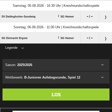
Samstag, 05.09.2026 - 16:30 Uhr | Kreisfreundschaftsspiele
:

:

SV Deilinghofen-Sundwig
SG Hemer
Sonntag, 06.09.2026 - 11:00 Uhr | Kreisfreundschaftsspiele
:

:

SG Eintracht Ergste
SG Hemer
Legende
ANZEIGE
Saison:
2025/2026
Wettbewerb:
B-Junioren Aufstiegsrunde, Spiel 12
LOS