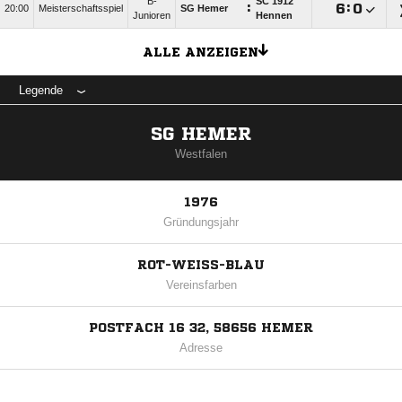
B-
SC 1912
:

:

20:00
Meisterschaftsspiel
SG Hemer
Junioren
Hennen
ALLE ANZEIGEN
Legende
SG HEMER
Westfalen
1976
Gründungsjahr
ROT-WEISS-BLAU
Vereinsfarben
POSTFACH 16 32, 58656 HEMER
Adresse