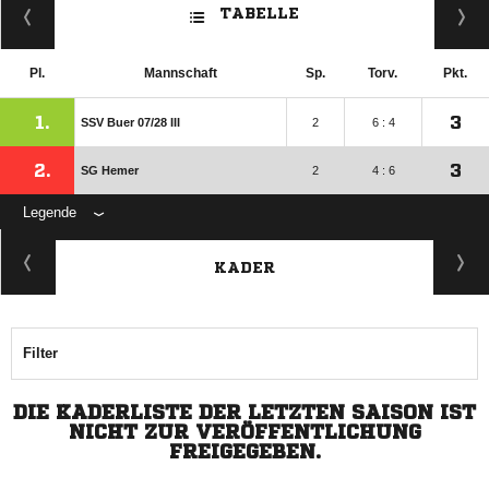
TABELLE
Pl.
Mannschaft
Sp.
Torv.
Pkt.
1.
3
SSV Buer 07/​28 III
2
6 : 4
2.
3
SG Hemer
2
4 : 6
Legende
KADER
Filter
DIE KADERLISTE DER LETZTEN SAISON IST
NICHT ZUR VERÖFFENTLICHUNG
FREIGEGEBEN.