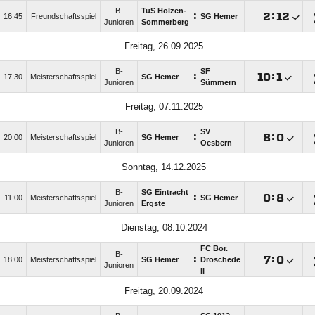
B-
TuS Holzen-
:

:

16:45
Freundschaftsspiel
SG Hemer
Junioren
Sommerberg
Freitag, 26.09.2025
B-
SF
:

:

17:30
Meisterschaftsspiel
SG Hemer
Junioren
Sümmern
Freitag, 07.11.2025
B-
SV
:

:

20:00
Meisterschaftsspiel
SG Hemer
Junioren
Oesbern
Sonntag, 14.12.2025
B-
SG Eintracht
:

:

11:00
Meisterschaftsspiel
SG Hemer
Junioren
Ergste
Dienstag, 08.10.2024
FC Bor.
B-
:

:

18:00
Meisterschaftsspiel
SG Hemer
Dröschede
Junioren
II
Freitag, 20.09.2024