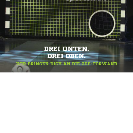
DREI UNTEN.
DREI OBEN.
WIR BRINGEN DICH AN DIE ZDF-TORWAND