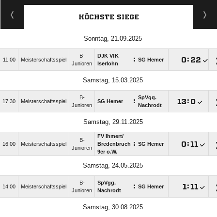
HÖCHSTE SIEGE
Sonntag, 21.09.2025
B-
DJK VfK
:

:

11:00
Meisterschaftsspiel
SG Hemer
Junioren
Iserlohn
Samstag, 15.03.2025
B-
SpVgg.
:

:

17:30
Meisterschaftsspiel
SG Hemer
Junioren
Nachrodt
Samstag, 29.11.2025
FV Ihmert/​
B-
:

:

16:00
Meisterschaftsspiel
Bredenbruch
SG Hemer
Junioren
9er o.W.
Samstag, 24.05.2025
B-
SpVgg.
:

:

14:00
Meisterschaftsspiel
SG Hemer
Junioren
Nachrodt
Samstag, 30.08.2025