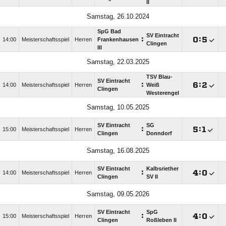
II
Samstag, 26.10.2024
SpG Bad
SV Eintracht
:

:

14:00
Meisterschaftsspiel
Herren
Frankenhausen
Clingen
III
Samstag, 22.03.2025
TSV Blau-
SV Eintracht
:

:

14:00
Meisterschaftsspiel
Herren
Weiß
Clingen
Westerengel
Samstag, 10.05.2025
SV Eintracht
SG
:

:

15:00
Meisterschaftsspiel
Herren
Clingen
Donndorf
Samstag, 16.08.2025
SV Eintracht
Kalbsriether
:

:

14:00
Meisterschaftsspiel
Herren
Clingen
SV II
Samstag, 09.05.2026
SV Eintracht
SpG
:

:

15:00
Meisterschaftsspiel
Herren
Clingen
Roßleben II