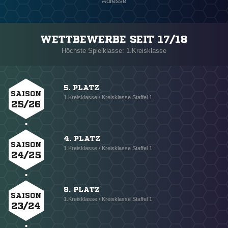
Adresse
WETTBEWERBE SEIT 17/18
Höchste Spielklasse: 1.Kreisklasse
5. PLATZ
SAISON
1.Kreisklasse / Kreisklasse Staffel 1
25/26
4. PLATZ
SAISON
1.Kreisklasse / Kreisklasse Staffel 1
24/25
8. PLATZ
SAISON
1.Kreisklasse / Kreisklasse Staffel 1
23/24