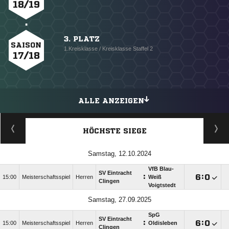
18/19
3. PLATZ
SAISON
1.Kreisklasse / Kreisklasse Staffel 2
17/18
ALLE ANZEIGEN
HÖCHSTE SIEGE
Samstag, 12.10.2024
VfB Blau-
SV Eintracht
:

:

15:00
Meisterschaftsspiel
Herren
Weiß
Clingen
Voigtstedt
Samstag, 27.09.2025
SpG
SV Eintracht
:

:

15:00
Meisterschaftsspiel
Herren
Oldisleben
Clingen