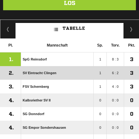
LOS
TABELLE
Pl.
Mannschaft
Sp.
Torv.
Pkt.
1.
3
SpG Reinsdorf
1
8 : 3
2.
3
SV Eintracht Clingen
1
6 : 2
3.
3
FSV Schernberg
1
4 : 0
4.
0
Kalbsriether SV II
0
0 : 0
4.
0
SG Donndorf
0
0 : 0
4.
0
SG Empor Sondershausen
0
0 : 0