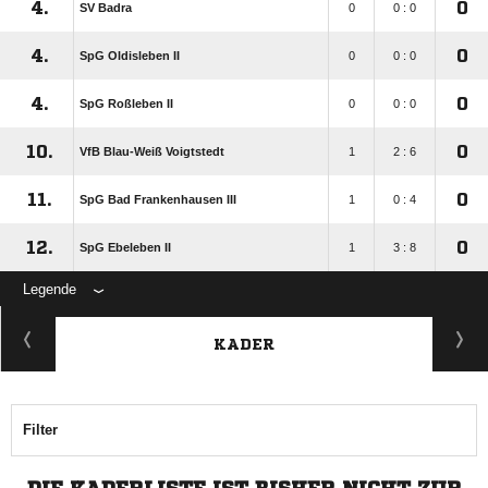
4.
0
SV Badra
0
0 : 0
4.
0
SpG Oldisleben II
0
0 : 0
4.
0
SpG Roßleben II
0
0 : 0
10.
0
VfB Blau-Weiß Voigtstedt
1
2 : 6
11.
0
SpG Bad Frankenhausen III
1
0 : 4
12.
0
SpG Ebeleben II
1
3 : 8
Legende
KADER
Filter