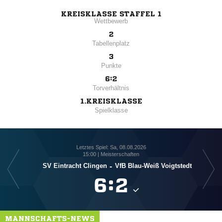
KREISKLASSE STAFFEL 1
Wettbewerb
2
Tabellenplatz
3
Punkte
6:2
Torverhältnis
1.KREISKLASSE
Spielklasse
Letztes Spiel: Sa, 08.08.2026
15:00 | Meisterschaften
SV Eintracht Clingen
-
VfB Blau-Weiß Voigtstedt

:

MANNSCHAFTS-NEWS