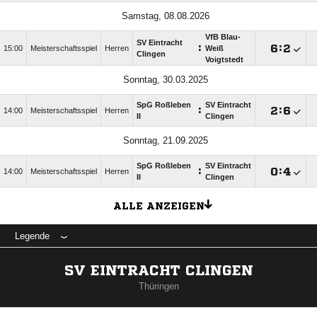
Samstag, 08.08.2026
VfB Blau-
SV Eintracht
:

:

15:00
Meisterschaftsspiel
Herren
Weiß
Clingen
Voigtstedt
Sonntag, 30.03.2025
SpG Roßleben
SV Eintracht
:

:

14:00
Meisterschaftsspiel
Herren
II
Clingen
Sonntag, 21.09.2025
SpG Roßleben
SV Eintracht
:

:

14:00
Meisterschaftsspiel
Herren
II
Clingen
ALLE ANZEIGEN
Legende
SV EINTRACHT CLINGEN
Thüringen