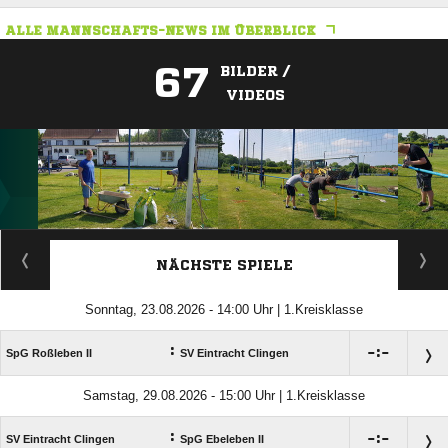
ALLE MANNSCHAFTS-NEWS IM ÜBERBLICK
67
BILDER /
VIDEOS
ANZEIGE
NÄCHSTE SPIELE
Sonntag, 23.08.2026 - 14:00 Uhr | 1.Kreisklasse
:

:

SpG Roßleben II
SV Eintracht Clingen
Samstag, 29.08.2026 - 15:00 Uhr | 1.Kreisklasse
:

:

SV Eintracht Clingen
SpG Ebeleben II