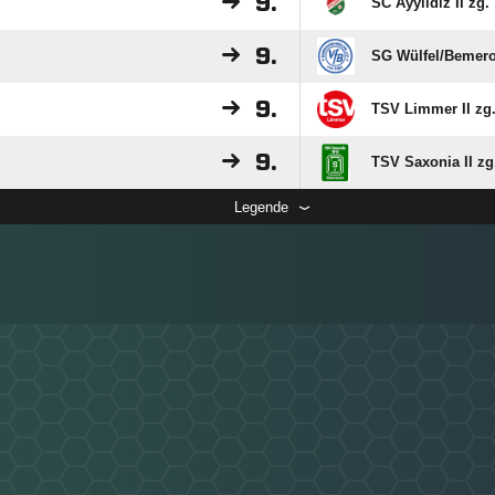
9.
SC Ayyildiz II zg.
9.
SG Wülfel/​Bemer
9.
TSV Limmer II zg
9.
TSV Saxonia II zg
Legende