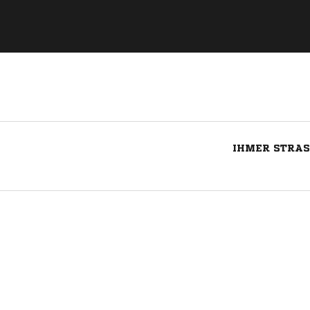
IHMER STRAS
Nachricht an SV Eintracht Hiddestorf