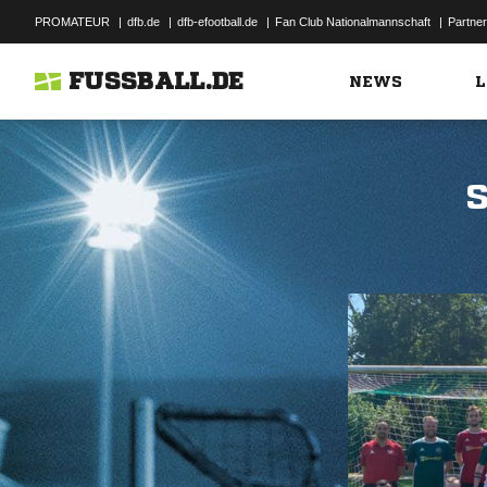
PROMATEUR
|
dfb.de
|
dfb-efootball.de
|
Fan Club Nationalmannschaft
|
Partner
FUSSBALL.DE
NEWS
L