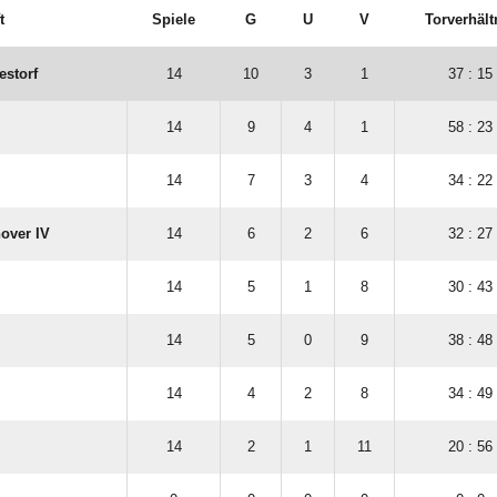
t
Spiele
G
U
V
Torverhält
estorf
14
10
3
1
37 : 15
14
9
4
1
58 : 23
14
7
3
4
34 : 22
over IV
14
6
2
6
32 : 27
14
5
1
8
30 : 43
14
5
0
9
38 : 48
14
4
2
8
34 : 49
14
2
1
11
20 : 56