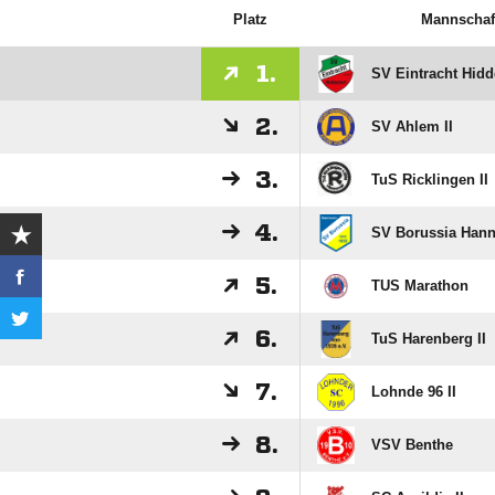
Platz
Mannschaf
1.
SV Eintracht Hidd
2.
SV Ahlem II
3.
TuS Ricklingen II
4.
SV Borussia Hann
5.
TUS Marathon
6.
TuS Harenberg II
7.
Lohnde 96 II
8.
VSV Benthe