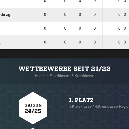
0
0
0
0
0 : 0
ode zg.
0
0
0
0
0 : 0
.
0
0
0
0
0 : 0
.
0
0
0
0
0 : 0
WETTBEWERBE SEIT 21/22
Höchste Spielklasse: 3.Kreisklasse
1. PLATZ
SAISON
4.Kreisklasse / 4.Kreisklasse Regi
24/25