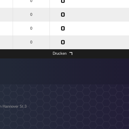
0
0
0
0
0
0
0
0
Drucken
on Hannover St.3