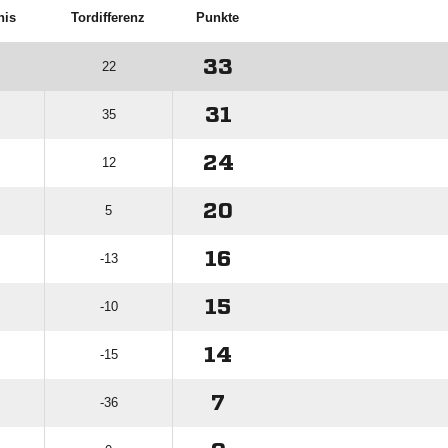
nis
Tordifferenz
Punkte
33
22
31
35
24
12
20
5
16
-13
15
-10
14
-15
7
-36