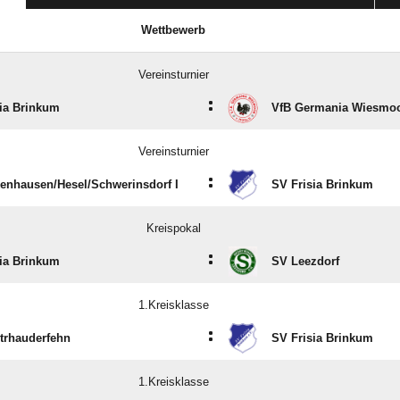
Wettbewerb
Vereinsturnier
:
ia Brinkum
VfB Germania Wiesmo
Vereinsturnier
:
nhausen/​Hesel/​Schwerinsdorf I
SV Frisia Brinkum
Kreispokal
:
ia Brinkum
SV Leezdorf
1.Kreisklasse
:
trhauderfehn
SV Frisia Brinkum
1.Kreisklasse