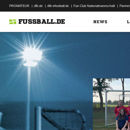
PROMATEUR
|
dfb.de
|
dfb-efootball.de
|
Fan Club Nationalmannschaft
|
Partner
FUSSBALL.DE
NEWS
L