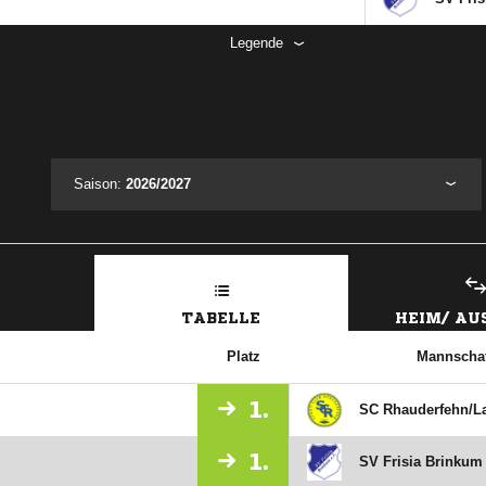
Legende
Saison:
2026/2027
TABELLE
HEIM/ A
Platz
Mannschaf
1.
SC Rhauderfehn/​L
1.
SV Frisia Brinkum