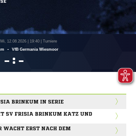
SSE
 Mi, 12.08.2026
|
19:40 | Turniere
-
kum
VfB Germania Wiesmoor
:


ISIA BRINKUM IN SERIE
IT SV FRISIA BRINKUM KATZ UND
R WACHT ERST NACH DEM