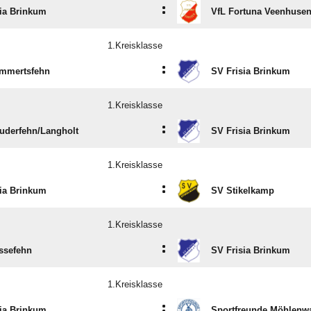
:
ia Brinkum
VfL Fortuna Veenhuse
1.Kreisklasse
:
mmertsfehn
SV Frisia Brinkum
1.Kreisklasse
:
derfehn/​Langholt
SV Frisia Brinkum
1.Kreisklasse
:
ia Brinkum
SV Stikelkamp
1.Kreisklasse
:
ssefehn
SV Frisia Brinkum
1.Kreisklasse
:
ia Brinkum
Sportfreunde Möhlenwa