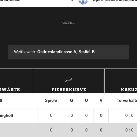
ANZEIGE
Wettbewerb:
Ostfrieslandklasse A, Staffel B
USWÄRTS
FIEBERKURVE
KREUZ
t
Spiele
G
U
V
Torverhält
angholt
0
0
0
0
0 : 0
0
0
0
0
0 : 0