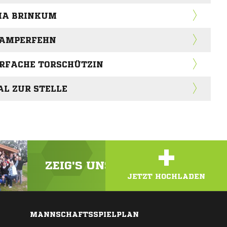
SIA BRINKUM
KAMPERFEHN
ERFACHE TORSCHÜTZIN
AL ZUR STELLE
+
ZEIG'S UNS! LADE DEIN VIDEO
JETZT HOCHLADEN
MANNSCHAFTSSPIELPLAN