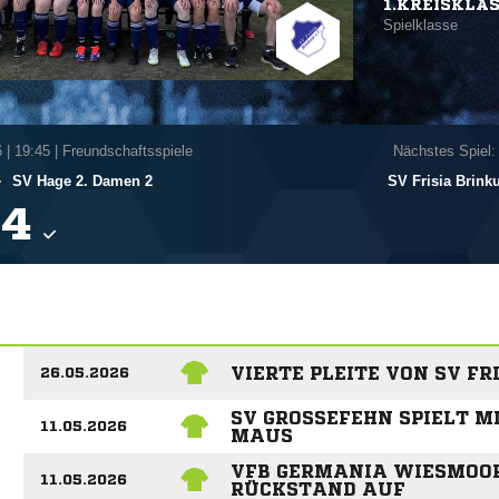
1.KREISKLA
Spielklasse
6
|
19:45 | Freundschaftsspiele
Nächstes Spiel:
-
SV Hage 2. Damen 2
SV Frisia Brin

VIERTE PLEITE VON SV FR
26.05.2026
SV GROSSEFEHN SPIELT M
11.05.2026
MAUS
VFB GERMANIA WIESMOO
11.05.2026
RÜCKSTAND AUF