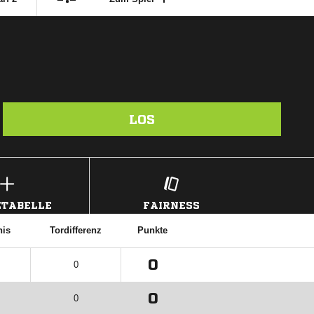
LOS
TABELLE
FAIRNESS
nis
Tordifferenz
Punkte
0
0
0
0