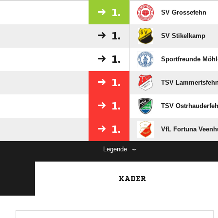
1.
SV Grossefehn
1.
SV Stikelkamp
1.
Sportfreunde Möhl
1.
TSV Lammertsfeh
1.
TSV Ostrhauderfe
1.
VfL Fortuna Veen
Legende
KADER