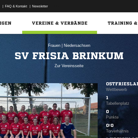
|
FAQ & Kontakt
|
Newsletter
Link
IGEN
VEREINE & VERBÄNDE
TRAINING &
Frauen
|
Niedersachsen
SV FRISIA BRINKUM
Zur Vereinsseite
OSTFRIESLA
Wettbewerb
1
Tabellenplatz
0
Punkte
0:0
Torverhältnis