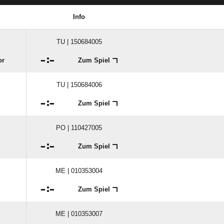
Info
TU | 150684005

:

or
Zum Spiel
TU | 150684006

:

Zum Spiel
PO | 110427005

:

Zum Spiel
ME | 010353004

:

Zum Spiel
ME | 010353007