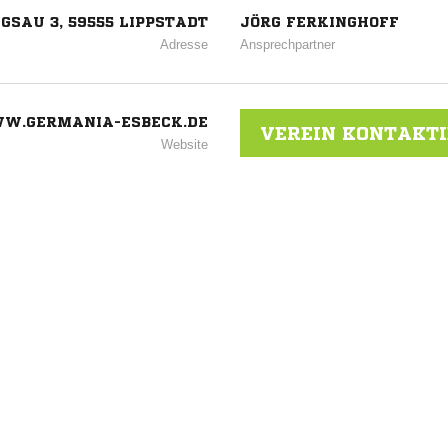
GSAU 3, 59555 LIPPSTADT
JÖRG FERKINGHOFF
Adresse
Ansprechpartner
W.GERMANIA-ESBECK.DE
VEREIN KONTAKT
Website
ck
ANZEIGE
NACHRICHT SENDE