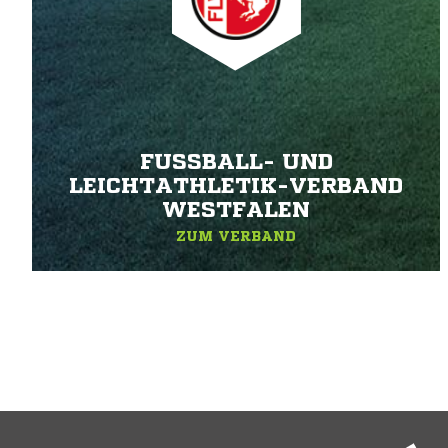
FUSSBALL- UND L
EICHTATHLETIK-VERBAND W
ESTFALEN
ZUM VERBAND