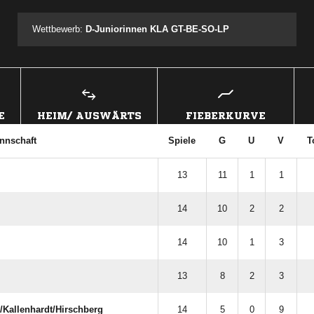
Wettbewerb:
D-Juniorinnen KLA GT-BE-SO-LP
E
HEIM/ AUSWÄRTS
FIEBERKURVE
nnschaft
Spiele
G
U
V
T
13
11
1
1
14
10
2
2
14
10
1
3
13
8
2
3
/​Kallenhardt/​Hirschberg
14
5
0
9