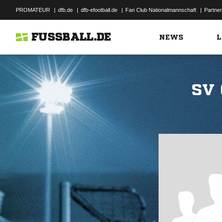
PROMATEUR
|
dfb.de
|
dfb-efootball.de
|
Fan Club Nationalmannschaft
|
Partner
FUSSBALL.DE
NEWS
L
SV 