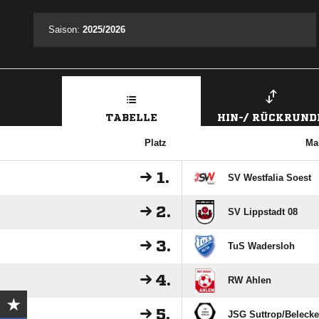
Saison:
2025/2026
TABELLE
HIN-/ RÜCKRUND
Platz
Ma
1.
SV Westfalia Soest
2.
SV Lippstadt 08
3.
TuS Wadersloh
4.
RW Ahlen
5.
JSG Suttrop/​Belecke