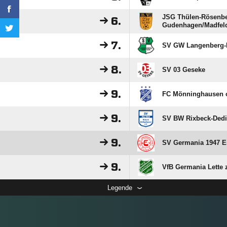
JSG Thülen-Rösenbec
6.
Gudenhagen/​Madfel
7.
SV GW Langenberg-B
8.
SV 03 Geseke
9.
FC Mönninghausen 
9.
SV BW Rixbeck-Dedi
9.
SV Germania 1947 E
9.
VfB Germania Lette 
Legende