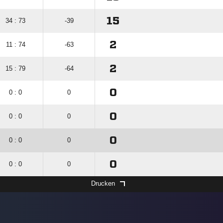
15
34 : 73
-39
2
11 : 74
-63
2
15 : 79
-64
0
0 : 0
0
0
0 : 0
0
0
0 : 0
0
0
0 : 0
0
Drucken