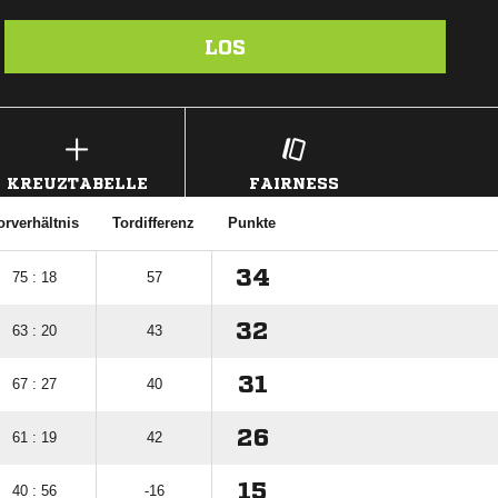
LOS
KREUZTABELLE
FAIRNESS
orverhältnis
Tordifferenz
Punkte
34
75 : 18
57
32
63 : 20
43
31
67 : 27
40
26
61 : 19
42
15
40 : 56
-16