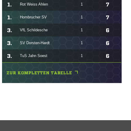
1.
7
Rot Weiss Ahlen
1
1.
7
Hombrucher SV
1
3.
6
VfL Schildesche
1
3.
6
SV Dorsten-Hardt
1
3.
6
TuS Jahn Soest
1
ZUR KOMPLETTEN TABELLE