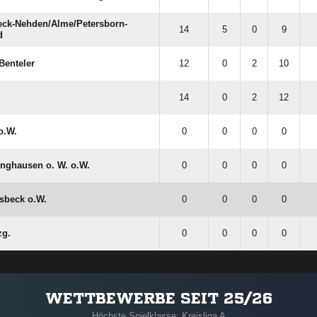
k-Nehden/​Alme/​Petersborn-
14
5
0
9
d
enteler
12
0
2
10
14
0
2
12
o.W.
0
0
0
0
nghausen o. W. o.W.
0
0
0
0
sbeck o.W.
0
0
0
0
zg.
0
0
0
0
WETTBEWERBE SEIT 25/26
Höchste Spielklasse: Kreisliga A