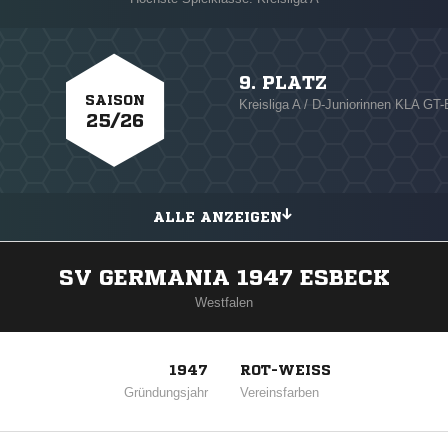
9. PLATZ
SAISON
Kreisliga A / D-Juniorinnen KLA G
25/26
ALLE ANZEIGEN
SV GERMANIA 1947 ESBECK
Westfalen
1947
ROT-WEISS
Gründungsjahr
Vereinsfarben