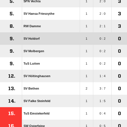
5.
3
SFN Vechta
1
2 : 0
5.
3
SV Hansa Friesoythe
1
2 : 0
8.
3
RW Damme
1
2 : 1
9.
0
SV Holdorf
1
0 : 2
9.
0
SV Molbergen
1
0 : 2
9.
0
TuS Lutten
1
0 : 2
12.
0
SV Höltinghausen
1
1 : 4
13.
0
SV Bethen
2
3 : 7
14.
0
SV Falke Steinfeld
1
1 : 5
15.
0
TuS Emstekerfeld
1
0 : 4
16.
0
SW Osterfeine
1
0 : 5