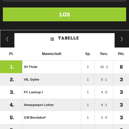
LOS
TABELLE
Pl.
Mannschaft
Sp.
Torv.
Pkt.
1.
6
SV Thüle
2
10 : 2
2.
3
VfL Oythe
1
5 : 1
3.
3
FC Lastrup I
1
4 : 0
4.
3
Amasyaspor Lohne
1
4 : 1
5.
3
GW Brockdorf
1
2 : 0