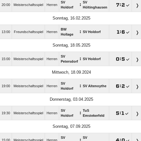
SV
SV
:

:

20:00
Meisterschaftsspiel
Herren
Holdorf
Höltinghausen
Sonntag, 16.02.2025
BW
:

:

13:00
Freundschaftsspiel
Herren
SV Holdorf
Hollage
Sonntag, 18.05.2025
SV
:

:

15:00
Meisterschaftsspiel
Herren
SV Holdorf
Petersdorf
Mittwoch, 18.09.2024
SV
:

:

19:00
Meisterschaftsspiel
Herren
SV Altenoythe
Holdorf
Donnerstag, 03.04.2025
SV
TuS
:

:

19:30
Meisterschaftsspiel
Herren
Holdorf
Emstekerfeld
Sonntag, 07.09.2025
SV
SV
:

:

15:00
Meisterschaftsspiel
Herren