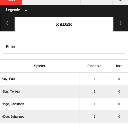
Legende
KADER
Filter
Spieler
Einsätze
Tore
 
1
0
 
1
0
 
1
0
 
1
0