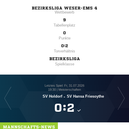
BEZIRKSLIGA WESER-EMS 4
Wettbewerb
9
Tabellenplatz
0
Punkte
0:2
Torverhältnis
BEZIRKSLIGA
Spielklasse
Letztes Spiel: Fr, 31.07.2026
19:30 | Meisterschaften
SV Holdorf
-
SV Hansa Friesoythe

:

MANNSCHAFTS-NEWS