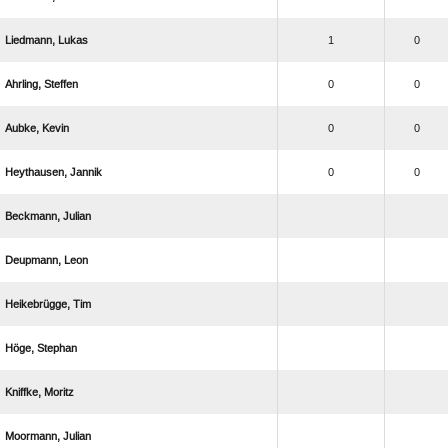
 
1
0
 
0
0
 
0
0
 
0
0
 
 
 
 
 
 