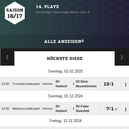
14. PLATZ
SAISON
Bezirksliga / Bezirksliga Weser-Ems 4
16/17
ALLE ANZEIGEN
HÖCHSTE SIEGE
Sonntag, 02.02.2025
SV
SV Eintr.
:

:

14:00
Freundschaftsspiel
Herren
Holdorf
Neuenkirchen
Sonntag, 01.12.2024
SV
SV Falke
:

:

14:00
Meisterschaftsspiel
Herren
Holdorf
Steinfeld
Freitag, 15.11.2024