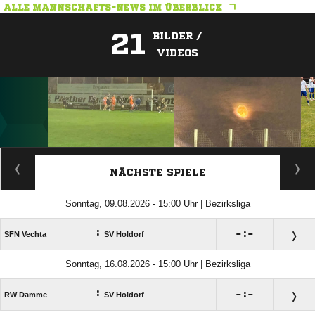
ALLE MANNSCHAFTS-NEWS IM ÜBERBLICK
21
BILDER /
VIDEOS
ANZEIGE
NÄCHSTE SPIELE
Sonntag, 09.08.2026 - 15:00 Uhr | Bezirksliga
:

:

SFN Vechta
SV Holdorf
Sonntag, 16.08.2026 - 15:00 Uhr | Bezirksliga
:

:

RW Damme
SV Holdorf