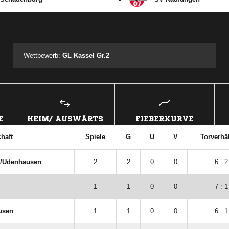
ANZEIGE
Wettbewerb:
GL Kassel Gr.2
E
HEIM/ AUSWÄRTS
FIEBERKURVE
haft
Spiele
G
U
V
Torverhäl
/​Udenhausen
2
2
0
0
6 : 2
1
1
0
0
7 : 1
usen
1
1
0
0
6 : 1