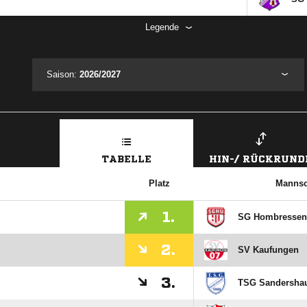
Legende
Saison:
2026/2027
TABELLE
HIN-/ RÜCKRUND
Platz
Mannsc
1.
SG Hombressen
2.
SV Kaufungen
3.
TSG Sandersha