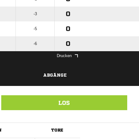
0
-3
0
-5
0
-6
Drucken
ABGÄNGE
LOS
N
TORE