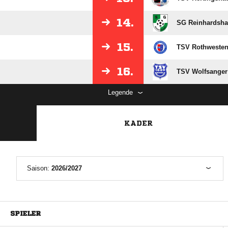
14.
SG Reinhardsh
15.
TSV Rothweste
16.
TSV Wolfsanger
Legende
KADER
Saison:
2026/2027
SPIELER