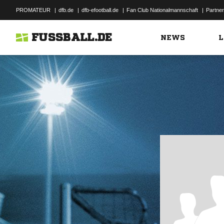
PROMATEUR
|
dfb.de
|
dfb-efootball.de
|
Fan Club Nationalmannschaft
|
Partner
FUSSBALL.DE
NEWS
L