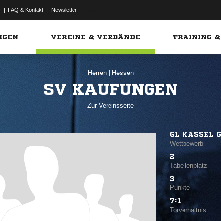
|
FAQ & Kontakt
|
Newsletter
Link
IGEN
VEREINE & VERBÄNDE
TRAINING &
Herren
|
Hessen
SV KAUFUNGEN
Zur Vereinsseite
GL KASSEL G
Wettbewerb
2
Tabellenplatz
3
Punkte
7:1
Torverhältnis