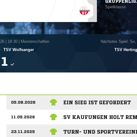
GRUPPENLIG
Spielklasse
026
|
18:30 | Meisterschaften
Nächstes Spiel: So,
-
TSV Wolfsanger
TSV Hertin

EIN SIEG IST GEFORDERT
05.08.2026
SV KAUFUNGEN HOLT REM
11.05.2026
TURN- UND SPORTVEREIN
23.11.2025