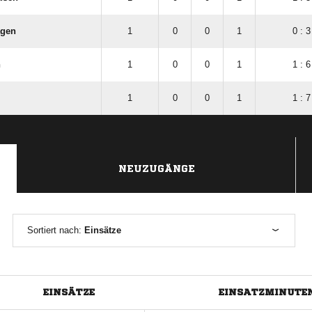
agen
1
0
0
1
0 : 3
n
1
0
0
1
1 : 6
1
0
0
1
1 : 7
NEUZUGÄNGE
Sortiert nach:
Einsätze
EINSÄTZE
EINSATZMINUTE