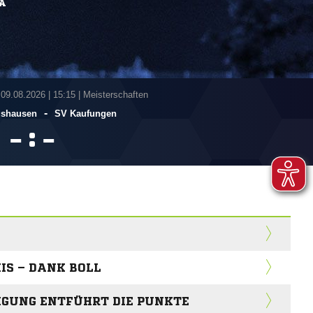
A
 09.08.2026
|
15:15 | Meisterschaften
-
gshausen
SV Kaufungen
:


IS – DANK BOLL
IGUNG ENTFÜHRT DIE PUNKTE