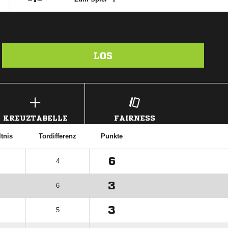
LOS
KREUZTABELLE
FAIRNESS
tnis
Tordifferenz
Punkte
6
4
3
6
3
5