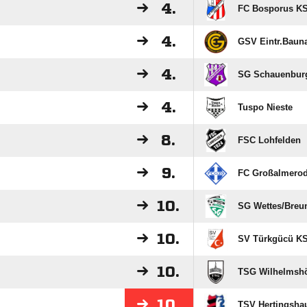
4.
FC Bosporus K
4.
GSV Eintr.Bauna
4.
SG Schauenbur
4.
Tuspo Nieste
8.
FSC Lohfelden
9.
FC Großalmero
10.
SG Wettes/​Breun
10.
SV Türkgücü K
10.
TSG Wilhelmsh
10.
TSV Hertingsha