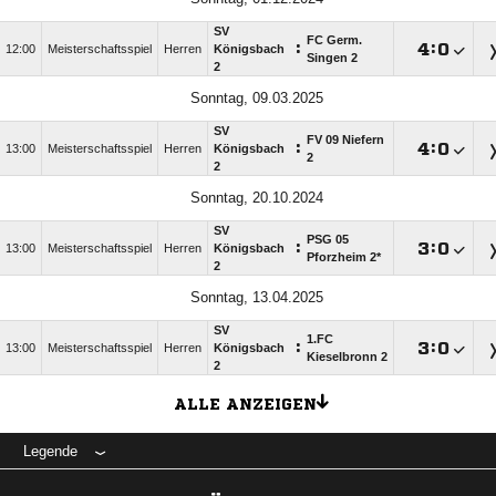
SV
FC Germ.
:

:

12:00
Meisterschaftsspiel
Herren
Königsbach
Singen 2
2
Sonntag, 09.03.2025
SV
FV 09 Niefern
:

:

13:00
Meisterschaftsspiel
Herren
Königsbach
2
2
Sonntag, 20.10.2024
SV
PSG 05
:

:

13:00
Meisterschaftsspiel
Herren
Königsbach
Pforzheim 2*
2
Sonntag, 13.04.2025
SV
1.FC
:

:

13:00
Meisterschaftsspiel
Herren
Königsbach
Kieselbronn 2
2
ALLE ANZEIGEN
Legende