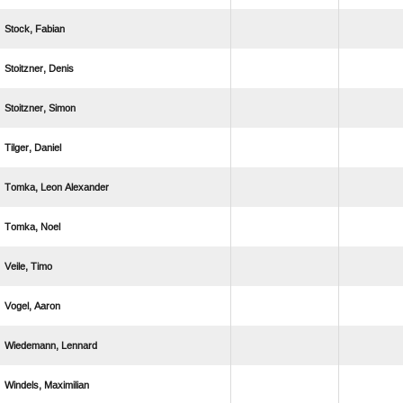
 
 
 
 
  
 
 
 
 
 