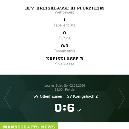
BFV-KREISKLASSE B1 PFORZHEIM
Wettbewerb
1
Tabellenplatz
0
Punkte
0:0
Torverhältnis
KREISKLASSE B
Spielklasse
Letztes Spiel: So, 02.08.2026
18:00 | Pokale
SV Ottenhausen
-
SV Königsbach 2

:

MANNSCHAFTS-NEWS