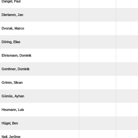
 
 
 
 
 
 
 
 
 
 
 