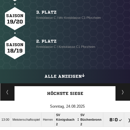
3. PLATZ
SAISON
Kreisklasse C / bfv-Kreisklasse C1 Pforzheim
19/20
2. PLATZ
SAISON
Kreisklasse C / Kreisklasse C1 Pforzheim
18/19
ALLE ANZEIGEN
HÖCHSTE SIEGE
Sonntag, 24.08.2025
SV
SV
:

:

13:00
Meisterschaftsspiel
Herren
Königsbach
Büchenbronn
2
2