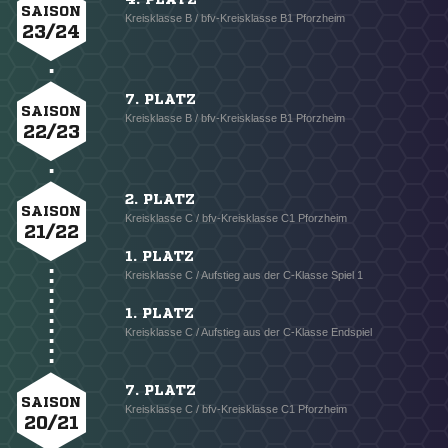
SAISON
Kreisklasse B / bfv-Kreisklasse B1 Pforzheim
23/24
7. PLATZ
SAISON
Kreisklasse B / bfv-Kreisklasse B1 Pforzheim
22/23
2. PLATZ
SAISON
Kreisklasse C / bfv-Kreisklasse C1 Pforzheim
21/22
1. PLATZ
Kreisklasse C / Aufstieg aus der C-Klasse Spiel 1
1. PLATZ
Kreisklasse C / Aufstieg aus der C-Klasse Endspiel
7. PLATZ
SAISON
Kreisklasse C / bfv-Kreisklasse C1 Pforzheim
20/21