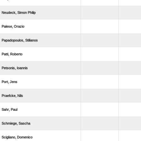
  
 
 
 
 
 
 
 
 
 