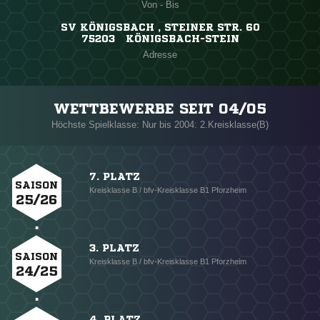
Von - Bis
SV KÖNIGSBACH , STEINER STR. 60
75203 KÖNIGSBACH-STEIN
Adresse
WETTBEWERBE SEIT 04/05
Höchste Spielklasse: Nur bis 2004: 2.Kreisklasse(B)
7. PLATZ
SAISON
Kreisklasse B / bfv-Kreisklasse B1 Pforzheim
25/26
3. PLATZ
SAISON
Kreisklasse B / bfv-Kreisklasse B1 Pforzheim
24/25
4. PLATZ