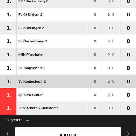
1.
0
FSV Buckenberg 2
0
0 : 0
1.
0
FV 09 Niefern 2
0
0 : 0
1.
0
FV Knittlingen 2
0
0 : 0
1.
0
FV Öschelbronn 2
0
0 : 0
1.
0
HNK Pforzheim
0
0 : 0
1.
0
SK Hagenschieß
0
0 : 0
1.
0
SV Königsbach 2
0
0 : 0
1.
0
Spfr. Mühlacker
0
0 : 0
1.
0
Türkischer SV Mühlacker
0
0 : 0
Legende
KADER