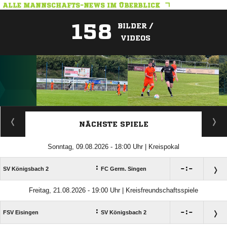
ALLE MANNSCHAFTS-NEWS IM ÜBERBLICK
158
BILDER /
VIDEOS
ANZEIGE
NÄCHSTE SPIELE
Sonntag, 09.08.2026 - 18:00 Uhr | Kreispokal
:

:

SV Königsbach 2
FC Germ. Singen
Freitag, 21.08.2026 - 19:00 Uhr | Kreisfreundschaftsspiele
:

:

FSV Eisingen
SV Königsbach 2