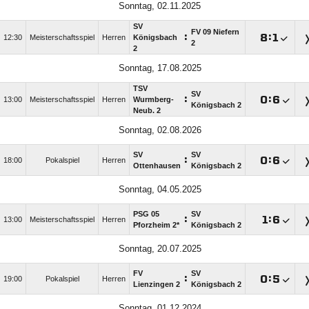
Sonntag, 02.11.2025
SV
FV 09 Niefern
:

:

12:30
Meisterschaftsspiel
Herren
Königsbach
2
2
Sonntag, 17.08.2025
TSV
SV
:

:

13:00
Meisterschaftsspiel
Herren
Wurmberg-
Königsbach 2
Neub. 2
Sonntag, 02.08.2026
SV
SV
:

:

18:00
Pokalspiel
Herren
Ottenhausen
Königsbach 2
Sonntag, 04.05.2025
PSG 05
SV
:

:

13:00
Meisterschaftsspiel
Herren
Pforzheim 2*
Königsbach 2
Sonntag, 20.07.2025
FV
SV
:

:

19:00
Pokalspiel
Herren
Lienzingen 2
Königsbach 2
Sonntag, 01.12.2024