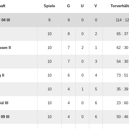
aft
Spiele
G
U
V
Torverhält
04 III
9
9
0
0
114 : 12
10
8
0
2
65 : 37
sen II
10
7
2
1
62 : 30
10
7
0
3
54 : 30
 II
10
6
0
4
73 : 51
10
4
1
5
35 : 39
d III
10
4
0
6
23 : 60
9 III
10
4
0
6
50 : 46