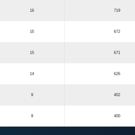
16
719
15
672
15
671
14
626
9
402
9
400
ANZEIGE