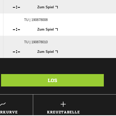

:

Zum Spiel
TU | 190878008

:

Zum Spiel
TU | 190878010

:

Zum Spiel
LOS
ERKURVE
KREUZTABELLE