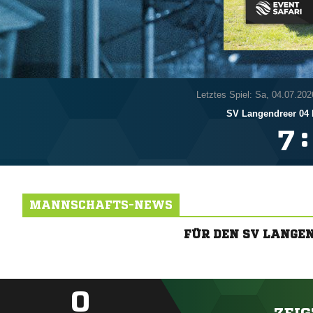
Letztes Spiel: Sa, 04.07.202
SV Langendreer 04 I
:

MANNSCHAFTS-NEWS
FÜR DEN SV LANGE
0