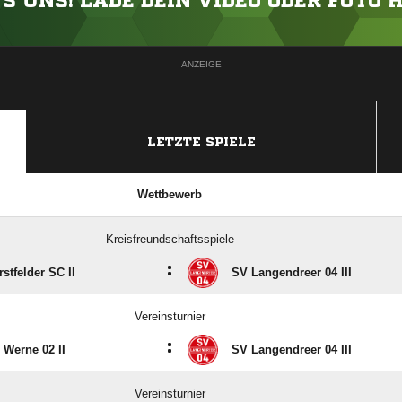
'S UNS! LADE DEIN VIDEO ODER FOTO 
ANZEIGE
LETZTE SPIELE
Wettbewerb
Kreisfreundschaftsspiele
:
stfelder SC II
SV Langendreer 04 III
Vereinsturnier
:
 Werne 02 II
SV Langendreer 04 III
Vereinsturnier