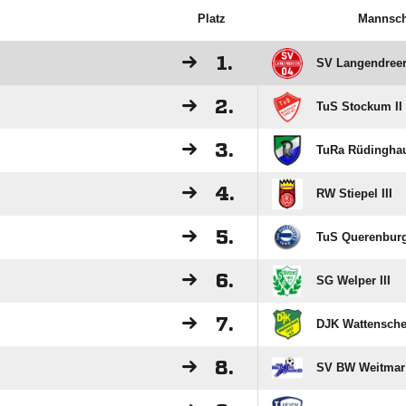
Platz
Mannsch
1.
SV Langendreer 
2.
TuS Stockum II
3.
TuRa Rüdinghau
4.
RW Stiepel III
5.
TuS Querenburg
6.
SG Welper III
7.
DJK Wattenschei
8.
SV BW Weitmar 0