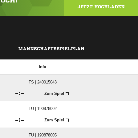
HOCH!
JETZT HOCHLADEN
MANNSCHAFTSSPIELPLAN
Info
FS | 240015043

:

Zum Spiel
TU | 190878002

:

Zum Spiel
TU | 190878005