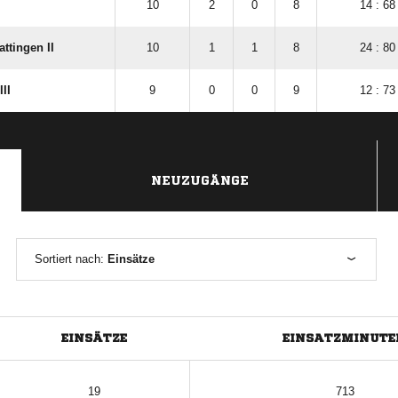
10
2
0
8
14 : 68
ttingen II
10
1
1
8
24 : 80
II
9
0
0
9
12 : 73
NEUZUGÄNGE
Sortiert nach:
Einsätze
EINSÄTZE
EINSATZMINUTE
19
713