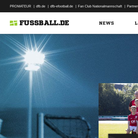
PROMATEUR
|
dfb.de
|
dfb-efootball.de
|
Fan Club Nationalmannschaft
|
Partner
FUSSBALL.DE
NEWS
L