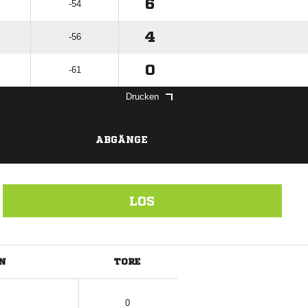
6
-54
4
-56
0
-61
Drucken
ABGÄNGE
LOS
N
TORE
ANZEIGE
0