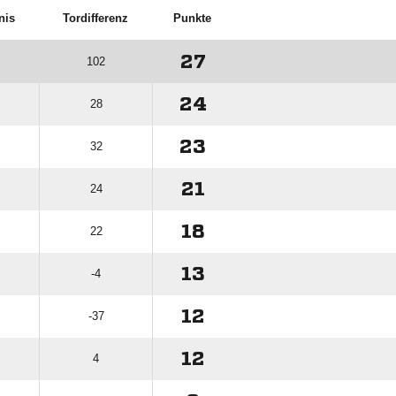
nis
Tordifferenz
Punkte
27
102
24
28
23
32
21
24
18
22
13
-4
12
-37
12
4