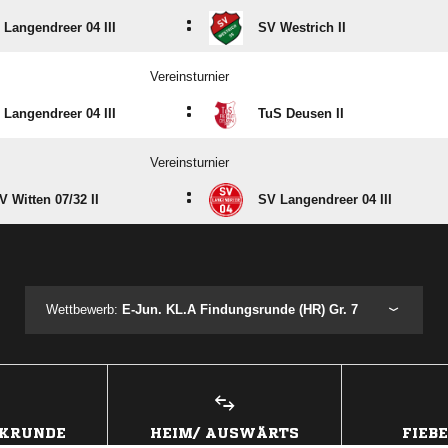
:
 Langendreer 04 III
SV Westrich II
Vereinsturnier
:
 Langendreer 04 III
TuS Deusen II
Vereinsturnier
:
 Witten 07/​32 II
SV Langendreer 04 III
ANZEIGE
Wettbewerb:
E-Jun. KL.A Findungsrunde (HR) Gr. 7
CKRUNDE
HEIM/ AUSWÄRTS
FIEB