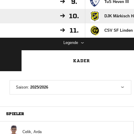
9.
TuS Heven III
10.
DJK Märkisch Ha
11.
CSV SF Linden I
Legende
KADER
Saison:
2025/2026
SPIELER
 