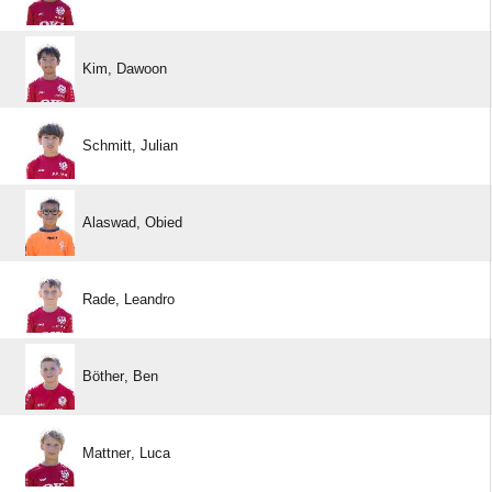
 
 
 
 
 
 