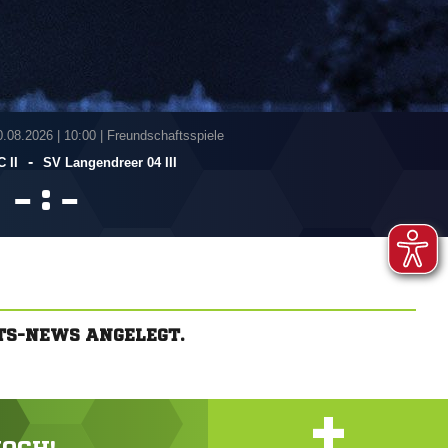
0.08.2026
|
10:00 | Freundschaftsspiele
-
 II
SV Langendreer 04 III
:


TS-NEWS ANGELEGT.
+