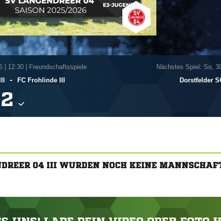
6
|
12:30 | Freundschaftsspiele
Nächstes Spiel: So, 3
-
II
FC Frohlinde III
Dorstfelder SC

NDREER 04 III WURDEN NOCH KEINE MANNSCHAF