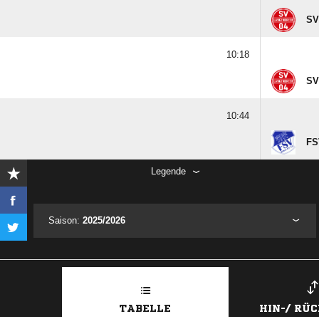
SV
10:18
SV
10:44
FSV
Legende
Saison:
2025/2026
TABELLE
HIN-/ RÜ