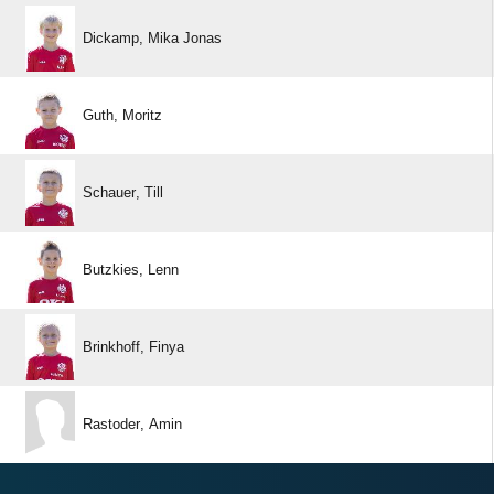
  
 
 
 
 
 