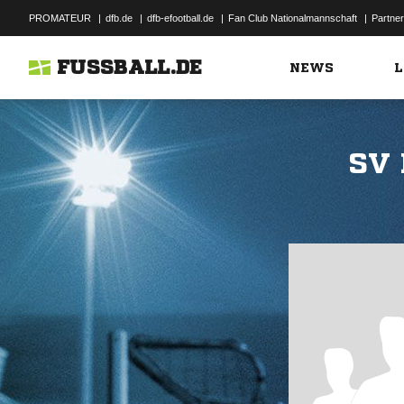
PROMATEUR
|
dfb.de
|
dfb-efootball.de
|
Fan Club Nationalmannschaft
|
Partner
FUSSBALL.DE
NEWS
L
SV 