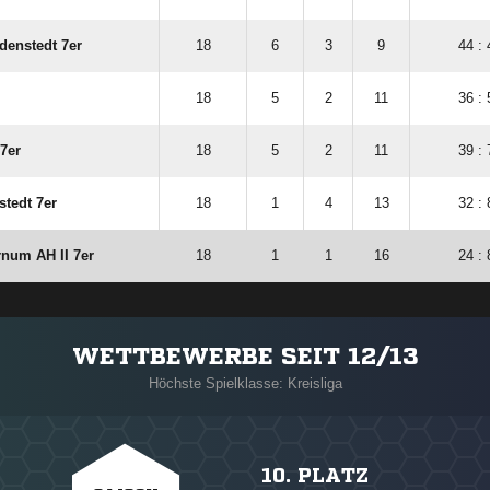
denstedt 7er
18
6
3
9
44 : 
18
5
2
11
36 : 
7er
18
5
2
11
39 : 
tedt 7er
18
1
4
13
32 : 
num AH II 7er
18
1
1
16
24 : 
WETTBEWERBE SEIT 12/13
Höchste Spielklasse: Kreisliga
10. PLATZ