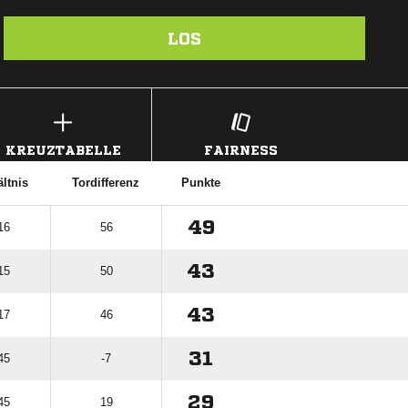
LOS
KREUZTABELLE
FAIRNESS
ltnis
Tordifferenz
Punkte
49
16
56
43
15
50
43
17
46
31
45
-7
29
45
19