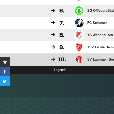
6.
SG Offleben/​Büd
7.
FC Schunter
8.
TB Wendhausen 
9.
TSV Fichte Helms
10.
SV Lauingen Bor
Legende