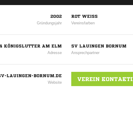
2002
ROT WEISS
Gründungsjahr
Vereinsfarben
54 KÖNIGSLUTTER AM ELM
SV LAUINGEN BORNUM
Adresse
Ansprechpartner
V-LAUINGEN-BORNUM.DE
VEREIN KONTAKT
Website
ANZEIGE