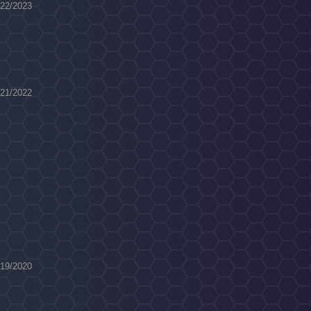
022/2023
021/2022
019/2020