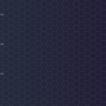
sse
sse
sse