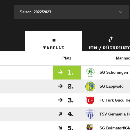
Saison:
2022/2023
TABELLE
HIN-/ RÜCKRUND
Platz
Mannsc
1.
SG Schöningen 
2.
SG Lappwald
3.
FC Türk Gücü He
4.
TSV Germania H
5.
SG Boimstorf/​Gl