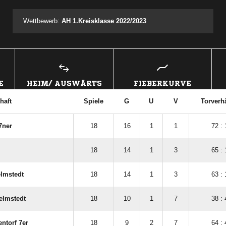
Wettbewerb:
AH 1.Kreisklasse 2022/2023
E
HEIM/ AUSWÄRTS
FIEBERKURVE
haft
Spiele
G
U
V
Torverhä
7ner
18
16
1
1
72 : 
18
14
1
3
65 : 
lmstedt
18
14
1
3
63 : 
elmstedt
18
10
1
7
38 : 
entorf 7er
18
9
2
7
64 : 