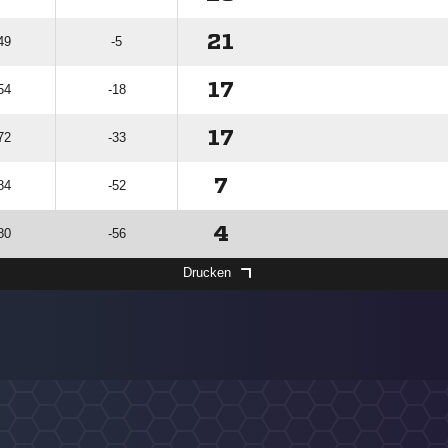
21
49
-5
17
54
-18
17
72
-33
7
84
-52
4
80
-56
Drucken