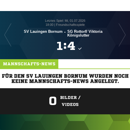
Letztes Spiel: Mi, 01.07.2026
18:00 | Freundschaftsspiele
SV Lauingen Bornum
-
SG Rottorf/​ Viktoria
Königslutter

:

MANNSCHAFTS-NEWS
FÜR DEN SV LAUINGEN BORNUM WURDEN NOCH
KEINE MANNSCHAFTS-NEWS ANGELEGT.
0
BILDER /
VIDEOS