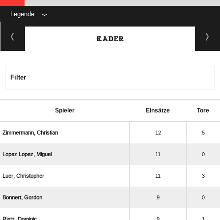
Legende
KADER
Filter
Spieler
Einsätze
Tore
 
12
5
  
11
0
 
11
3
 
9
0
 
9
1