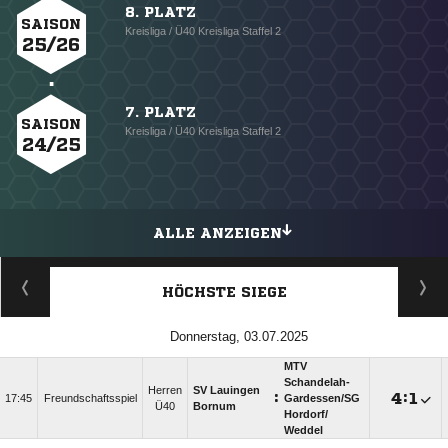
8. PLATZ
SAISON
Kreisliga / Ü40 Kreisliga Staffel 2
25/26
7. PLATZ
SAISON
Kreisliga / Ü40 Kreisliga Staffel 2
24/25
ALLE ANZEIGEN
HÖCHSTE SIEGE
Donnerstag, 03.07.2025
MTV
Schandelah-
Herren
SV Lauingen
:

:

17:45
Freundschaftsspiel
Gardessen/​SG
Ü40
Bornum
Hordorf/​
Weddel