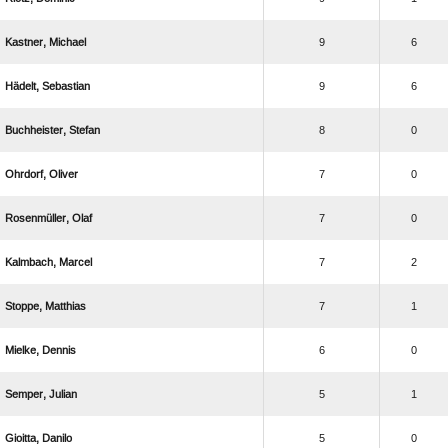
 
9
6
 
9
6
 
8
0
 
7
0
 
7
0
 
7
2
 
7
1
 
6
0
 
5
1
 
5
0