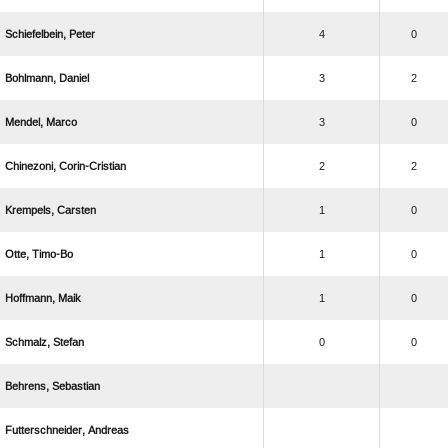
 
4
0
 
3
2
 
3
0
 
2
2
 
1
0
 
1
0
 
1
0
 
0
0
 
 