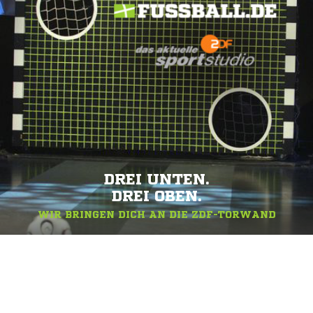
DREI UNTEN.
DREI OBEN.
WIR BRINGEN DICH AN DIE ZDF-TORWAND