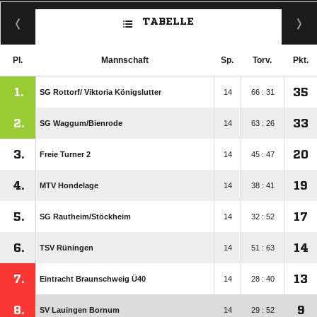
TABELLE
Pl.
Mannschaft
Sp.
Torv.
Pkt.
1.
35
SG Rottorf/​ Viktoria Königslutter
14
66 : 31
2.
33
SG Waggum/​Bienrode
14
63 : 26
3.
20
Freie Turner 2
14
45 : 47
4.
19
MTV Hondelage
14
38 : 41
5.
17
SG Rautheim/​Stöckheim
14
32 : 52
6.
14
TSV Rüningen
14
51 : 63
7.
13
Eintracht Braunschweig Ü40
14
28 : 40
8.
9
SV Lauingen Bornum
14
29 : 52