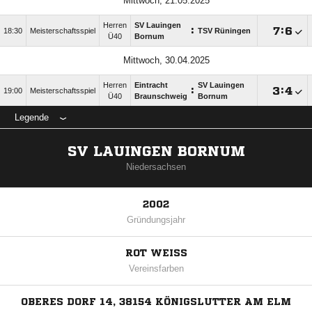
Mittwoch, 21.05.2025
Herren
SV Lauingen
:

:

18:30
Meisterschaftsspiel
TSV Rüningen
Ü40
Bornum
Mittwoch, 30.04.2025
Herren
Eintracht
SV Lauingen
:

:

19:00
Meisterschaftsspiel
Ü40
Braunschweig
Bornum
Legende
SV LAUINGEN BORNUM
Niedersachsen
2002
Gründungsjahr
ROT WEISS
Vereinsfarben
OBERES DORF 14, 38154 KÖNIGSLUTTER AM ELM