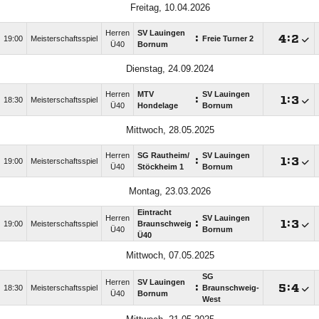
Freitag, 10.04.2026
Herren
SV Lauingen
:

:

19:00
Meisterschaftsspiel
Freie Turner 2
Ü40
Bornum
Dienstag, 24.09.2024
Herren
MTV
SV Lauingen
:

:

18:30
Meisterschaftsspiel
Ü40
Hondelage
Bornum
Mittwoch, 28.05.2025
Herren
SG Rautheim/​
SV Lauingen
:

:

19:00
Meisterschaftsspiel
Ü40
Stöckheim 1
Bornum
Montag, 23.03.2026
Eintracht
Herren
SV Lauingen
:

:

19:00
Meisterschaftsspiel
Braunschweig
Ü40
Bornum
Ü40
Mittwoch, 07.05.2025
SG
Herren
SV Lauingen
:

:

18:30
Meisterschaftsspiel
Braunschweig-
Ü40
Bornum
West