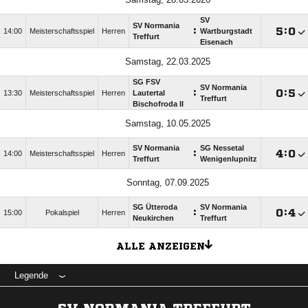
SV
SV Normania
:

:

14:00
Meisterschaftsspiel
Herren
Wartburgstadt
Treffurt
Eisenach
Samstag, 22.03.2025
SG FSV
SV Normania
:

:

13:30
Meisterschaftsspiel
Herren
Lautertal
Treffurt
Bischofroda II
Samstag, 10.05.2025
SV Normania
SG Nessetal
:

:

14:00
Meisterschaftsspiel
Herren
Treffurt
Wenigenlupnitz
Sonntag, 07.09.2025
SG Ütteroda
SV Normania
:

:

15:00
Pokalspiel
Herren
Neukirchen
Treffurt
ALLE ANZEIGEN
Legende