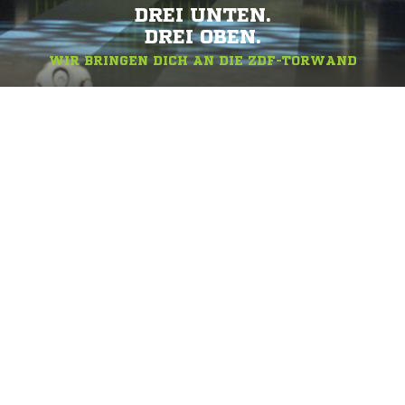
DREI UNTEN.
DREI OBEN.
WIR BRINGEN DICH AN DIE ZDF-TORWAND