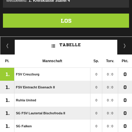
Wettbewerb:
1. Kreisklasse Staffel 4
LOS
TABELLE
Pl.
Mannschaft
Sp.
Torv.
Pkt.
1.
0
FSV Creuzburg
0
0 : 0
1.
0
FSV Eintracht Eisenach II
0
0 : 0
1.
0
Ruhla United
0
0 : 0
1.
0
SG FSV Lautertal Bischofroda II
0
0 : 0
1.
0
SG Falken
0
0 : 0