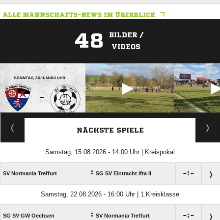
ALLE MANNSCHAFTS-NEWS IM ÜBERBLICK
48
BILDER /
VIDEOS
ANZEIGE
NÄCHSTE SPIELE
Samstag, 15.08.2026 - 14:00 Uhr | Kreispokal
:

:

SV Normania Treffurt
SG SV Eintracht Ifta II
Samstag, 22.08.2026 - 16:00 Uhr | 1.Kreisklasse
:

:

SG SV GW Oechsen
SV Normania Treffurt