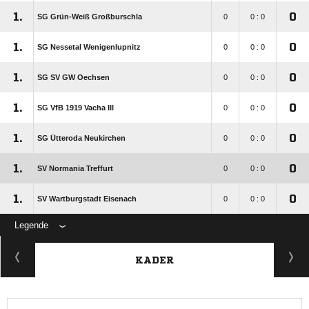
1.
0
SG Grün-Weiß Großburschla
0
0 : 0
1.
0
SG Nessetal Wenigenlupnitz
0
0 : 0
1.
0
SG SV GW Oechsen
0
0 : 0
1.
0
SG VfB 1919 Vacha III
0
0 : 0
1.
0
SG Ütteroda Neukirchen
0
0 : 0
1.
0
SV Normania Treffurt
0
0 : 0
1.
0
SV Wartburgstadt Eisenach
0
0 : 0
Legende
KADER