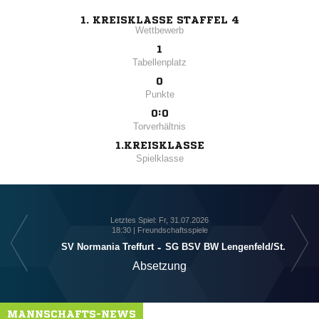
1. KREISKLASSE STAFFEL 4
Wettbewerb
1
Tabellenplatz
0
Punkte
0:0
Torverhältnis
1.KREISKLASSE
Spielklasse
Letztes Spiel: Fr, 31.07.2026
18:30 | Freundschaftsspiele
SV Normania Treffurt
-
SG BSV BW Lengenfeld/​St.
Absetzung
MANNSCHAFTS-NEWS