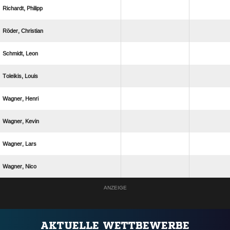
 
 
 
 
 
 
 
 
ANZEIGE
AKTUELLE WETTBEWERBE