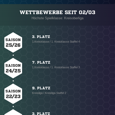
WETTBEWERBE SEIT 02/03
Höchste Spielklasse: Kreisoberliga
3. PLATZ
SAISON
1.Kreisklasse / 1. Kreisklasse Staffel 4
25/26
7. PLATZ
SAISON
1.Kreisklasse / 1. Kreisklasse Staffel 3
24/25
9. PLATZ
SAISON
Kreisliga / Kreisliga Staffel 2
22/23
3. PLATZ