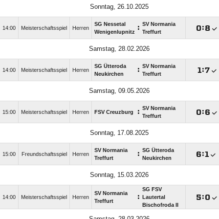
Sonntag, 26.10.2025
SG Nessetal
SV Normania
:

:

14:00
Meisterschaftsspiel
Herren
Wenigenlupnitz
Treffurt
Samstag, 28.02.2026
SG Ütteroda
SV Normania
:

:

14:00
Meisterschaftsspiel
Herren
Neukirchen
Treffurt
Samstag, 09.05.2026
SV Normania
:

:

15:00
Meisterschaftsspiel
Herren
FSV Creuzburg
Treffurt
Sonntag, 17.08.2025
SV Normania
SG Ütteroda
:

:

15:00
Freundschaftsspiel
Herren
Treffurt
Neukirchen
Sonntag, 15.03.2026
SG FSV
SV Normania
:

:

14:00
Meisterschaftsspiel
Herren
Lautertal
Treffurt
Bischofroda II
Samstag, 28.03.2026