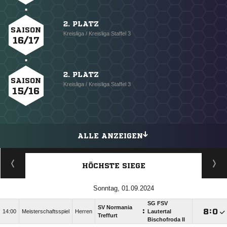
2. PLATZ
SAISON
Kreisliga / Kreisliga Staffel 3
16/17
2. PLATZ
SAISON
Kreisliga / Kreisliga Staffel 3
15/16
ALLE ANZEIGEN
HÖCHSTE SIEGE
Sonntag, 01.09.2024
SG FSV
SV Normania
:

:

14:00
Meisterschaftsspiel
Herren
Lautertal
Treffurt
Bischofroda II